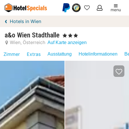
menu
Meine
Hotels in Wien
Favoriten
a&o Wien Stadthalle
, 3 Sterne
Wien
Österreich
Auf Karte anzeigen
Zimmer
Extras
Ausstattung
Hotelinformationen
Be