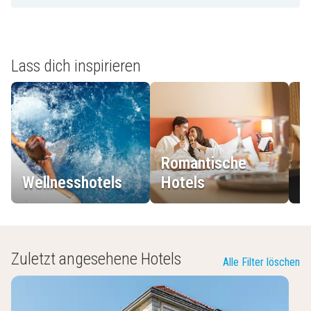
Lass dich inspirieren
Romantische
Wellnesshotels
Hotels
L
Zuletzt angesehene Hotels
Alle Filter löschen