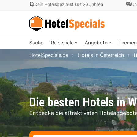
Dein Hotelspezialist seit 20 Jahren
Un
Suche
Reiseziele
Angebote
Themen
HotelSpecials.de
Hotels in Österreich
H
Die besten Hotels in W
Entdecke die attraktivsten Hotelangebote