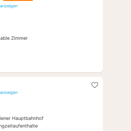
 anzeigen
able Zimmer
1
Nacht
 anzeigen
ab
71,10
€
Wiener Hauptbahnhof
angzeitaufenthalte