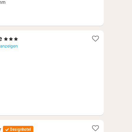
amm
2
e
, 3 Sterne
Nächte
 anzeigen
ab
70,09
€
Designhotel