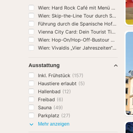
Wien: Hard Rock Café mit Menü zum Mit
Wien: Skip-the-Line Tour durch Schloss 
Führung durch die Spanische Hofreitschul
Vienna City Card: Dein Tourist Ticket in
Wien: Hop-On/Hop-Off-Bustour Sightseei
Wien: Vivaldis „Vier Jahreszeiten“-Konzert
Ausstattung
Inkl. Frühstück
(157)
Haustiere erlaubt
(5)
Hallenbad
(12)
Freibad
(6)
Sauna
(49)
Parkplatz
(27)
Ausstattung
Mehr anzeigen