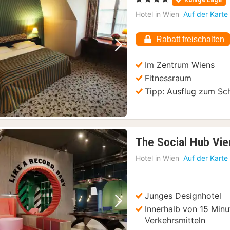
Hotel in
Wien
Auf der Karte
Rabatt freischalten
Vorheriges Bild
Nächstes Bild
Im Zentrum Wiens
Fitnessraum
Tipp: Ausflug zum Sc
The Social Hub Vie
Hotel in
Wien
Auf der Karte
Junges Designhotel
Vorheriges Bild
Nächstes Bild
Innerhalb von 15 Minu
Verkehrsmitteln