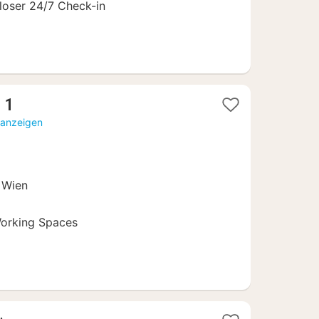
loser 24/7 Check-in
1
 1
Nacht
 anzeigen
ab
101
€
n Wien
orking Spaces