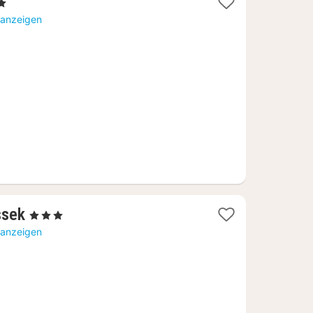
 anzeigen
1
ssek
, 3 Sterne
Nacht
 anzeigen
ab
160,44
€