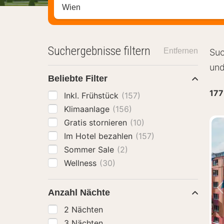
Stadt, Region oder Hotel suchen
Suchergebnisse filtern
Entfernen
Suc
und
Beliebte Filter
177
Inkl. Frühstück
(157)
Klimaanlage
(156)
Gratis stornieren
(10)
Im Hotel bezahlen
(157)
Sommer Sale
(2)
Wellness
(30)
Anzahl Nächte
2 Nächten
3 Nächten