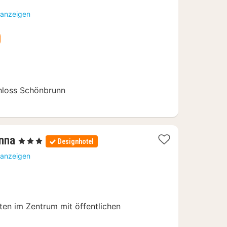
ab
 anzeigen
178
€
hloss Schönbrunn
1
nna
, 3 Sterne
Designhotel
Nacht
 anzeigen
ab
82,24
€
ten im Zentrum mit öffentlichen