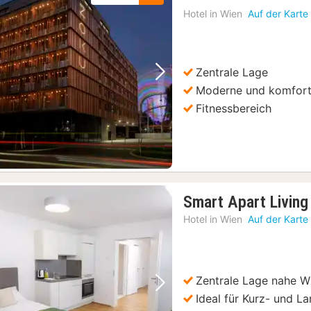
Nacht
Hotel in
Wien
Auf der Karte
ab
91,67
€
Zentrale Lage
Vorheriges Bild
Nächstes Bild
Moderne und komfort
Fitnessbereich
Smart Apart Living
Hotel in
Wien
Auf der Karte
Zentrale Lage nahe 
Vorheriges Bild
Nächstes Bild
Ideal für Kurz- und L