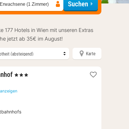
Suchen
 Erwachsene (1 Zimmer)
 177 Hotels in Wien mit unseren Extras
he jetzt ab 35€ im August!
Karte
2
hnhof
, 3 Sterne
Nächte
ab
 anzeigen
80,46
€
tbahnhofs