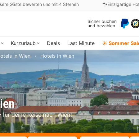
sere Gäste bewerten uns mit 4 Sternen
Einzigartige Ho
Sicher buchen
und bezahlen
Kurzurlaub
Deals
Last Minute
☀️ Sommer Sal
otels in Wien
Hotels in Wien
ien
 für deine Reise nach Wien!