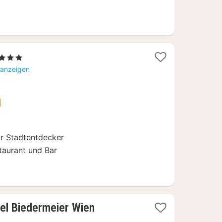
2
, 3 Sterne
Nächte
 anzeigen
ab
67,20
€
ür Stadtentdecker
taurant und Bar
1
el Biedermeier Wien
Nacht