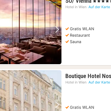
1
SO/ Vienna
, 5 Sterne
Nacht
Hotel in
Wien
Auf der Karte
ab
154,48
€
Gratis WLAN
Vorheriges Bild
Nächstes Bild
Restaurant
Sauna
Boutique Hotel No
Hotel in
Wien
Auf der Karte
Gratis WLAN
Vorheriges Bild
Nächstes Bild