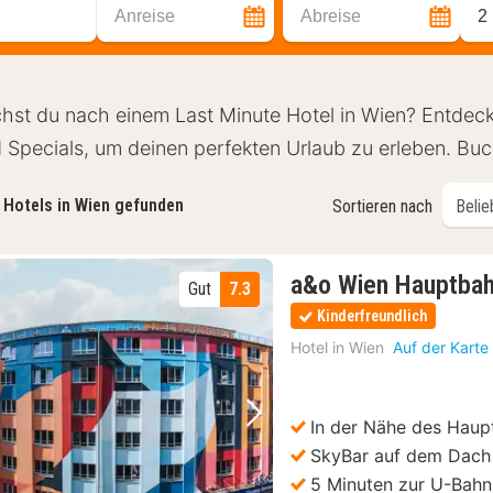
Anreise
Abreise
2
hst du nach einem Last Minute Hotel in Wien? Entdecke
 Specials, um deinen perfekten Urlaub zu erleben. Buc
Hotels in Wien gefunden
Sortieren nach
a&o Wien Hauptba
Gut
7.3
Kinderfreundlich
Hotel in
Wien
Auf der Karte
In der Nähe des Haup
Vorheriges Bild
Nächstes Bild
SkyBar auf dem Dach
5 Minuten zur U-Bahn