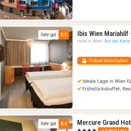
Ibis Wien Mariahilf
Sehr gut
8.2
Hotel in
Wien
Auf der Karte
Rabatt freischalten
Vorheriges Bild
Nächstes Bild
Ideale Lage in Wien f
Frühstücksbuffet, Res
Mercure Grand Hot
Sehr gut
8.4
, 4 Sterne
Ruhige Lage