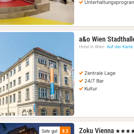
Unterhaltungsprogr
tag- oder Abendessen
(153)
und Gärten von Schonbrunn
(153)
e in Wien
(153)
kl. Ermäßigungen/Metro
(153)
a&o Wien Stadthall
ng Bus Tour
(153)
Hotel in
Wien
Auf der Karte
 in der Karlskirche
(153)
Zentrale Lage
Vorheriges Bild
Nächstes Bild
24/7 Bar
Kultur
1
Zoku Vienna
Sehr gut
8.3
, 4 Sterne