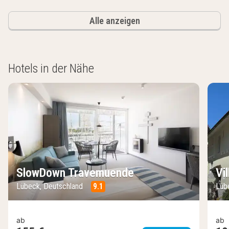
Alle anzeigen
Hotels in der Nähe
SlowDown Travemuende
Vi
Lübeck, Deutschland
9.1
Lüb
ab
ab