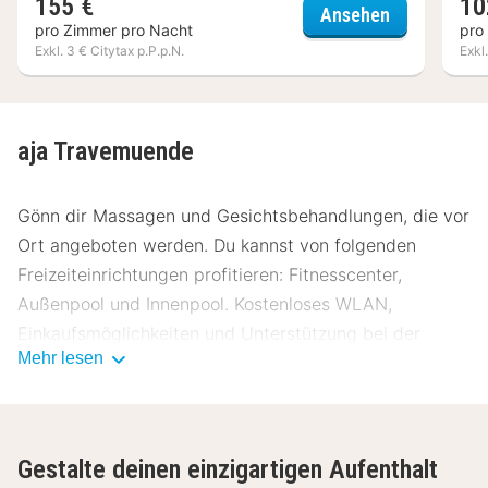
155 €
10
SlowDown T
Ansehen
pro Zimmer pro Nacht
pro
Exkl. 3 € Citytax p.P.p.N.
Exkl
aja Travemuende
Gönn dir Massagen und Gesichtsbehandlungen, die vor
Ort angeboten werden. Du kannst von folgenden
Freizeiteinrichtungen profitieren: Fitnesscenter,
Außenpool und Innenpool. Kostenloses WLAN,
Einkaufsmöglichkeiten und Unterstützung bei der
Mehr lesen
Tourenplanung/beim Ticketerwerb stehen ebenfalls zur
Verfügung.
Aja Travemuende serviert seinen Gästen köstliche
Gestalte deinen einzigartigen Aufenthalt
Speisen im Piazza. Lass den Tag bei einem Drink an