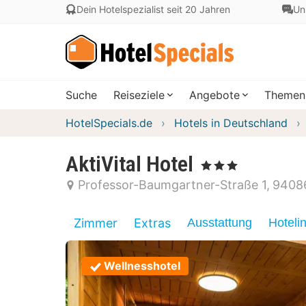
Dein Hotelspezialist seit 20 Jahren
Un
Suche
Reiseziele
Angebote
Themen
HotelSpecials.de
Hotels in Deutschland
AktiVital Hotel
, 3 Sterne
Professor-Baumgartner-Straße 1
9408
Zimmer
Extras
Ausstattung
Hoteli
Wellnesshotel