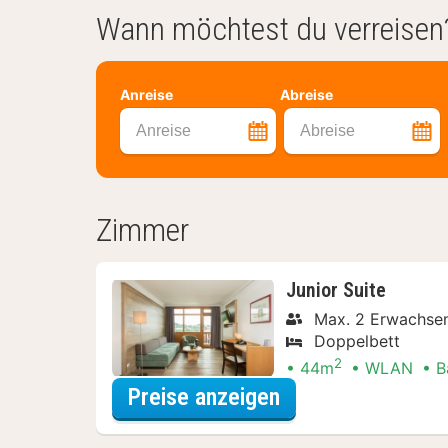
Wann möchtest du verreisen
Anreise
Abreise
Anreise
Abreise
Zimmer
Junior Suite
Max. 2 Erwachsen
Doppelbett
2
44m
WLAN
B
für Relax Special
Preise anzeigen