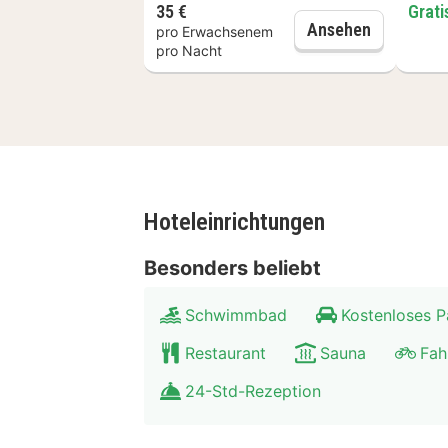
Umgebung AktiVital Hotel
35 €
Grati
Halbpensi
Ansehen
pro Erwachsenem
Mit seinen Heilquellen ist Bad Gries
pro Nacht
Hügel, ausgedehnte Wälder und Flüsse
eine Wanderung oder eine Fahrradt
Hoteleinrichtungen
Besonders beliebt
Schwimmbad
Kostenloses P
Restaurant
Sauna
Fah
24-Std-Rezeption