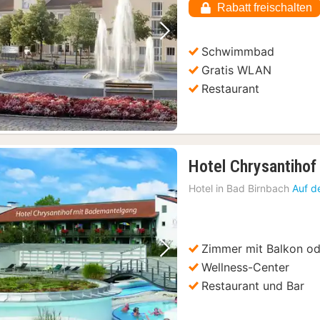
Rabatt freischalten
€
Vorheriges Bild
Nächstes Bild
Schwimmbad
Gratis WLAN
Restaurant
Hotel Chrysantihof
Hotel in
Bad Birnbach
Auf d
Zimmer mit Balkon od
Vorheriges Bild
Nächstes Bild
Wellness-Center
Restaurant und Bar