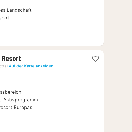
ss Landschaft
ebot
1
 Resort
Nacht
ttal
Auf der Karte anzeigen
ab
130
€
ssbereich
und Aktivprogramm
resort Europas