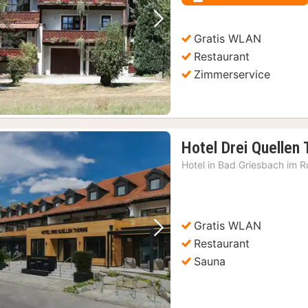
Vorheriges Bild
Nächstes Bild
Gratis WLAN
Restaurant
Zimmerservice
Hotel Drei Quellen
Hotel in
Bad Griesbach im Ro
Gratis WLAN
Vorheriges Bild
Nächstes Bild
Restaurant
Sauna