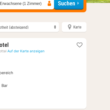
Suchen
 Erwachsene (1 Zimmer)
Karte
1
otel
Nacht
ttal
Auf der Karte anzeigen
ab
152
€
bereich
 Bar