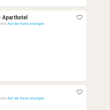
1
- Aparthotel
Nacht
ttal
Auf der Karte anzeigen
ab
68,64
€
cht
ttal
Auf der Karte anzeigen
,44