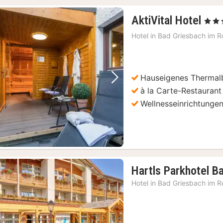
2
AktiVital Hotel
, 3 Ste
Näc
Hotel in
Bad Griesbach im Ro
ab
217
€
Hauseigenes Thermal
Vorheriges Bild
Nächstes Bild
à la Carte-Restaurant
Wellnesseinrichtunge
Hartls Parkhotel B
Hotel in
Bad Griesbach im Ro