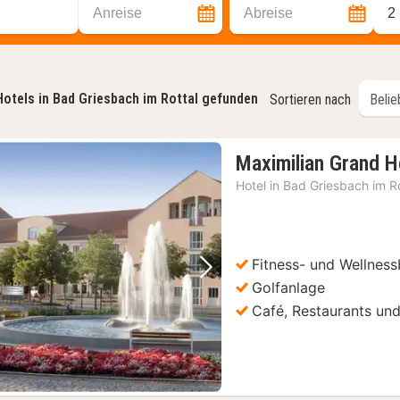
Anreise
Abreise
2
Hotels in Bad Griesbach im Rottal gefunden
Sortieren nach
Maximilian Grand H
Hotel in
Bad Griesbach im Ro
Fitness- und Wellness
Vorheriges Bild
Nächstes Bild
Golfanlage
Café, Restaurants und