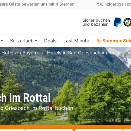
sere Gäste bewerten uns mit 4 Sternen
Einzigartige Ho
Sicher buchen
und bezahlen
Kurzurlaub
Deals
Last Minute
☀️ Sommer Sal
Hotels in Bayern
Hotels in Bad Griesbach im Rottal
h im Rottal
Bad Griesbach im Rottal buchen