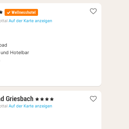
rne
Wellnesshotel
hte
ttal
Auf der Karte anzeigen
,20
bad
 und Hotelbar
n
1
ad Griesbach
, 4 Sterne
Nacht
ttal
Auf der Karte anzeigen
ab
311,36
€