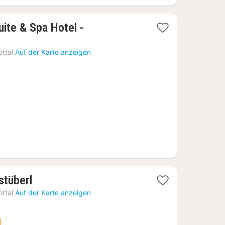
te & Spa Hotel -
ttal
Auf der Karte anzeigen
1
stüberl
Nacht
ttal
Auf der Karte anzeigen
ab
93,55