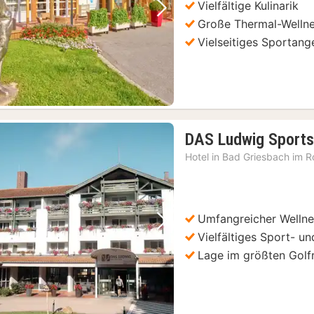
Vielfältige Kulinarik
Vorheriges Bild
Nächstes Bild
Große Thermal-Wellne
Vielseitiges Sportang
DAS Ludwig Sports
Hotel in
Bad Griesbach im Ro
Umfangreicher Wellne
Vorheriges Bild
Nächstes Bild
Vielfältiges Sport- 
Lage im größten Golf