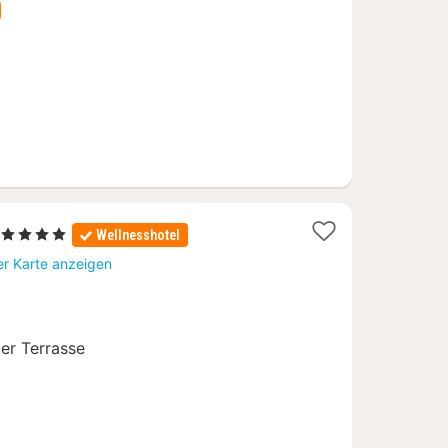
1
, 4 Sterne
Wellnesshotel
Nacht
er Karte anzeigen
ab
184
€
er Terrasse