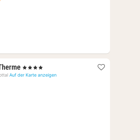
€
1
 Therme
, 4 Sterne
Nacht
ttal
Auf der Karte anzeigen
ab
163,65
€