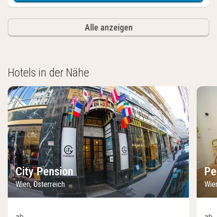
Alle anzeigen
Hotels in der Nähe
City Pension
Pe
Wien, Österreich
Wien
ab
ab