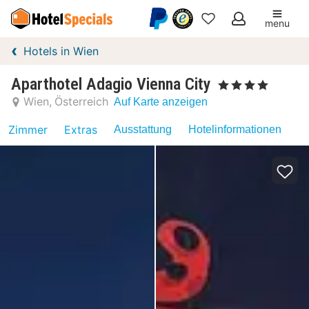
menu
Meine
Hotels in Wien
Favoriten
Aparthotel Adagio Vienna City
, 4 Sterne
Wien
Österreich
Auf Karte anzeigen
Zimmer
Extras
Ausstattung
Hotelinformationen