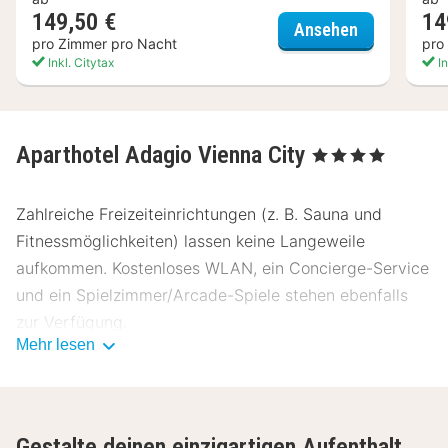
149,50 €
14
City Pensio
Ansehen
pro Zimmer pro Nacht
pro
Inkl. Citytax
In
Aparthotel Adagio Vienna City
, 4 Sterne
Zahlreiche Freizeiteinrichtungen (z. B. Sauna und
Fitnessmöglichkeiten) lassen keine Langeweile
aufkommen. Kostenloses WLAN, ein Concierge-Service
und ein Spielzimmer/Arcade-Spiele stehen ebenfalls
zur Verfügung.
Mehr lesen
Aparthotel Adagio Vienna City hat ein kleines
Lebensmittelgeschäft. Ein kontinentales Frühstück wird
unter der Woche von 07:00 Uhr bis 10:00 Uhr gegen
Gestalte deinen einzigartigen Aufenthalt
Gebühr angeboten.