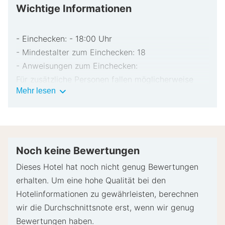
Wichtige Informationen
- Einchecken: - 18:00 Uhr
- Mindestalter zum Einchecken: 18
- Anweisungen zum Einchecken:
Für zusätzliche Personen fallen möglicherweise
Wichtige
Mehr lesen
Gebühren an, die abhängig von den Bestimmungen
Informationen
der Unterkunft variieren können.
Beim Check-in werden ggf. ein Lichtbildausweis
und eine Kreditkarte, Debitkarte oder Kaution in
bar für unvorhergesehene Aufwendungen verlangt.
Noch keine Bewertungen
Je nach Verfügbarkeit beim Check-in wird
Dieses Hotel hat noch nicht genug Bewertungen
versucht, Sonderwünschen entgegenzukommen,
erhalten. Um eine hohe Qualität bei den
sie können jedoch nicht garantiert werden.
Hotelinformationen zu gewährleisten, berechnen
Eventuell fallen zusätzliche Gebühren an.
wir die Durchschnittsnote erst, wenn wir genug
Bitte wende dich im Voraus an die Unterkunft, um
Bewertungen haben.