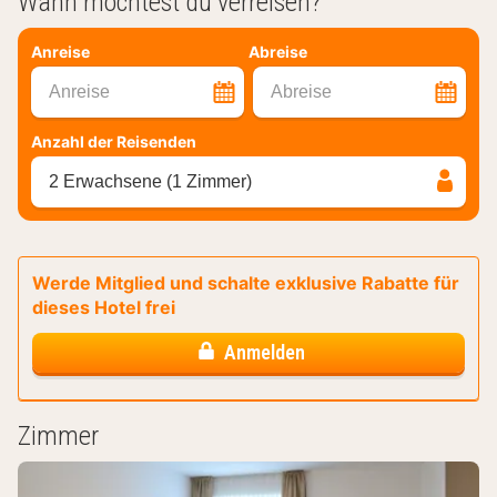
Wann möchtest du verreisen?
Anreise
Abreise
Anreise
Abreise
Anzahl der Reisenden
2 Erwachsene (1 Zimmer)
Werde Mitglied und schalte exklusive Rabatte für
dieses Hotel frei
Anmelden
Zimmer