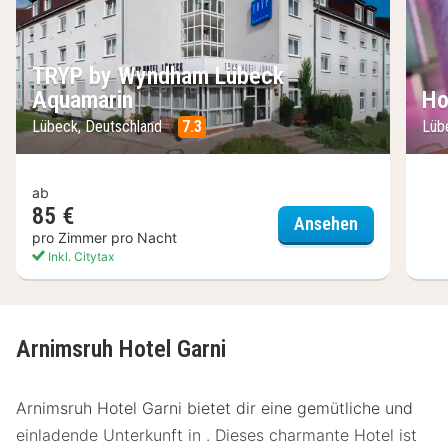
TRYP by Wyndham Lübeck
Aquamarin
Ho
Lübeck, Deutschland
7.3
Lüb
ab
85 €
TRYP by Wy
Ansehen
pro Zimmer pro Nacht
Inkl. Citytax
Arnimsruh Hotel Garni
Arnimsruh Hotel Garni bietet dir eine gemütliche und
einladende Unterkunft in . Dieses charmante Hotel ist