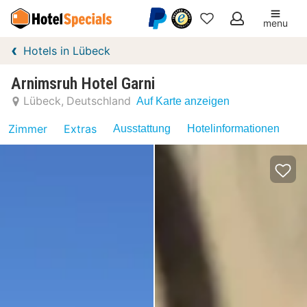
menu
Meine
Hotels in Lübeck
Favoriten
Arnimsruh Hotel Garni
Lübeck
Deutschland
Auf Karte anzeigen
Zimmer
Extras
Ausstattung
Hotelinformationen