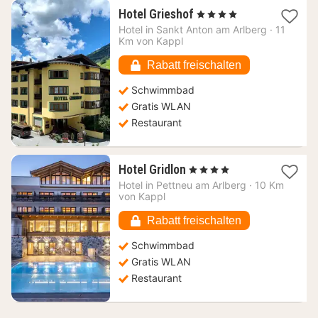
1
Hotel Grieshof
, 4 Sterne
Nacht
Hotel in
Sankt Anton am Arlberg
·
11
ab
Km von Kappl
121,53
€
Rabatt freischalten
Schwimmbad
Gratis WLAN
Restaurant
1
Hotel Gridlon
, 4 Sterne
Nacht
Hotel in
Pettneu am Arlberg
·
10 Km
ab
von Kappl
283,81
€
Rabatt freischalten
Schwimmbad
Gratis WLAN
Restaurant