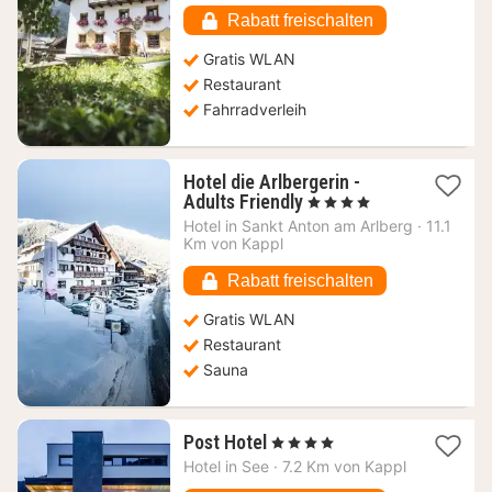
€
Rabatt freischalten
Gratis WLAN
Restaurant
Fahrradverleih
Hotel die Arlbergerin -
1
Adults Friendly
, 4 Sterne
Nacht
Hotel in
Sankt Anton am Arlberg
·
11.1
ab
Km von Kappl
67,90
€
Rabatt freischalten
Gratis WLAN
Restaurant
Sauna
1
Post Hotel
, 4 Sterne
Nacht
Hotel in
See
·
7.2 Km von Kappl
ab