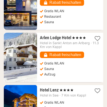
211,37
Rabatt freischalten
€
Gratis WLAN
Restaurant
Sauna
1
Arlen Lodge Hotel
, 4 Sterne
Nacht
Hotel in
Sankt Anton am Arlberg
·
11.3
ab
Km von Kappl
86,18
€
Rabatt freischalten
Gratis WLAN
Sauna
Aufzug
1
Hotel Lenz
, 4 Sterne
Nacht
Hotel in
See
·
7 Km von Kappl
ab
207,08
Gratis WLAN
€