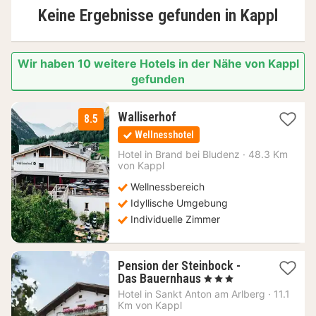
Keine Ergebnisse gefunden in
Kappl
Wir haben 10 weitere Hotels in der Nähe von Kappl
gefunden
1
Walliserhof
8.5
Nacht
Wellnesshotel
ab
177,18
Hotel in
Brand bei Bludenz
·
48.3 Km
von Kappl
€
Wellnessbereich
Idyllische Umgebung
Individuelle Zimmer
Pension der Steinbock -
1
Das Bauernhaus
, 3 Sterne
Nacht
Hotel in
Sankt Anton am Arlberg
·
11.1
ab
Km von Kappl
49,10