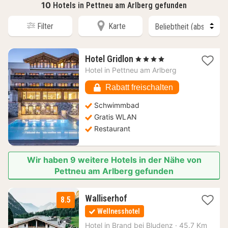
10
Hotels in Pettneu am Arlberg gefunden
Filter
Karte
1
Hotel Gridlon
, 4 Sterne
Nacht
Hotel in
Pettneu am Arlberg
ab
283,81
Rabatt freischalten
€
Schwimmbad
Gratis WLAN
Restaurant
Wir haben 9 weitere Hotels in der Nähe von
Pettneu am Arlberg gefunden
1
Walliserhof
8.5
Nacht
Wellnesshotel
ab
177,18
Hotel in
Brand bei Bludenz
·
45.7 Km