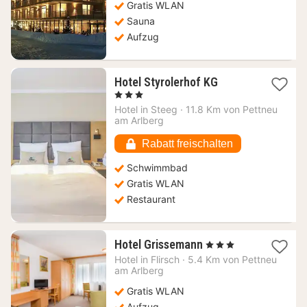
Gratis WLAN
€
Sauna
Aufzug
1
Hotel Styrolerhof KG
Nacht
, 3 Sterne
ab
Hotel in
Steeg
·
11.8 Km von Pettneu
120,92
am Arlberg
€
Rabatt freischalten
Schwimmbad
Gratis WLAN
Restaurant
1
Hotel Grissemann
, 3 Sterne
Nacht
Hotel in
Flirsch
·
5.4 Km von Pettneu
ab
am Arlberg
140,91
Gratis WLAN
€
Aufzug