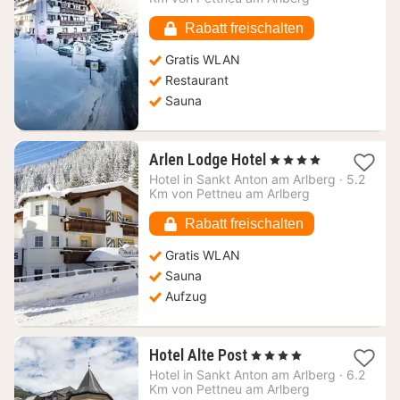
67,90
€
Rabatt freischalten
Gratis WLAN
Restaurant
Sauna
1
Arlen Lodge Hotel
, 4 Sterne
Nacht
Hotel in
Sankt Anton am Arlberg
·
5.2
ab
Km von Pettneu am Arlberg
86,18
€
Rabatt freischalten
Gratis WLAN
Sauna
Aufzug
1
Hotel Alte Post
, 4 Sterne
Nacht
Hotel in
Sankt Anton am Arlberg
·
6.2
ab
Km von Pettneu am Arlberg