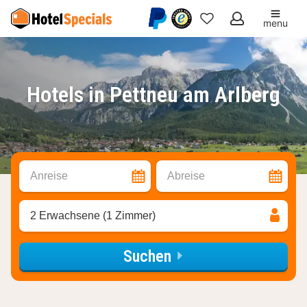
menu
Meine
Favoriten
Hotels in Pettneu am Arlberg
Anreise
Abreise
2 Erwachsene (1 Zimmer)
Suchen