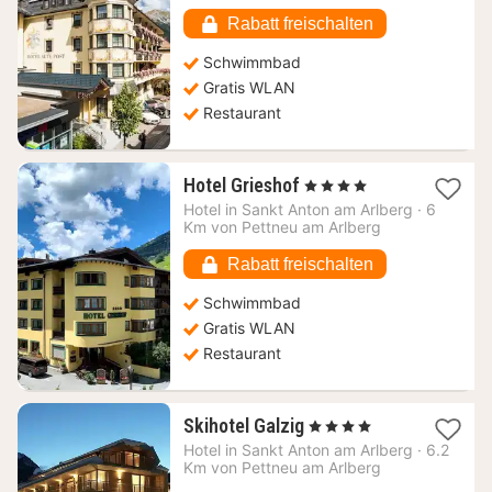
153,82
€
Rabatt freischalten
Schwimmbad
Gratis WLAN
Restaurant
1
Hotel Grieshof
, 4 Sterne
Nacht
Hotel in
Sankt Anton am Arlberg
·
6
ab
Km von Pettneu am Arlberg
107,04
€
Rabatt freischalten
Schwimmbad
Gratis WLAN
Restaurant
1
Skihotel Galzig
, 4 Sterne
Nacht
Hotel in
Sankt Anton am Arlberg
·
6.2
ab
Km von Pettneu am Arlberg
126,96