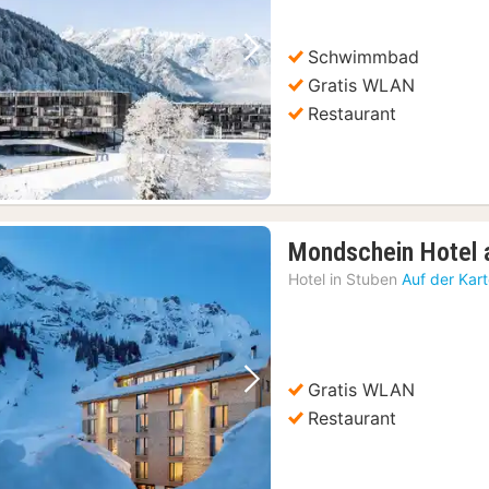
Schwimmbad
Vorheriges Bild
Nächstes Bild
Gratis WLAN
Restaurant
Mondschein Hotel 
Hotel in
Stuben
Auf der Kar
Gratis WLAN
Vorheriges Bild
Nächstes Bild
Restaurant