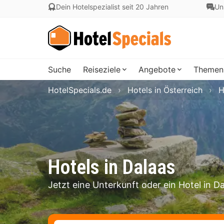
Dein Hotelspezialist seit 20 Jahren
Un
Suche
Reiseziele
Angebote
Themen
HotelSpecials.de
Hotels in Österreich
H
Hotels in Dalaas
Jetzt eine Unterkunft oder ein Hotel in D