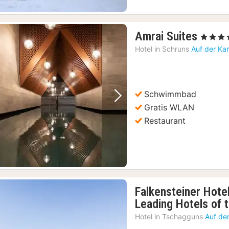
1
Amrai Suites
, 4 Sterne
Nach
Hotel in
Schruns
Auf der Ka
ab
247,1
€
Schwimmbad
Vorheriges Bild
Nächstes Bild
Gratis WLAN
Restaurant
Falkensteiner Hote
Leading Hotels of 
Hotel in
Tschagguns
Auf de