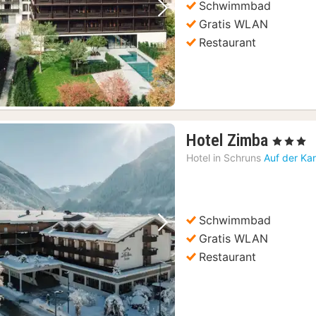
Schwimmbad
Vorheriges Bild
Nächstes Bild
Gratis WLAN
Restaurant
1
Hotel Zimba
, 3 Sterne
Nacht
Hotel in
Schruns
Auf der Ka
ab
222,0
€
Schwimmbad
Vorheriges Bild
Nächstes Bild
Gratis WLAN
Restaurant