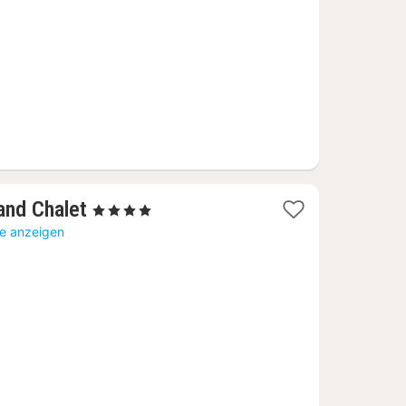
574,36
€
1
and Chalet
, 4 Sterne
Nacht
te anzeigen
ab
127,14
€