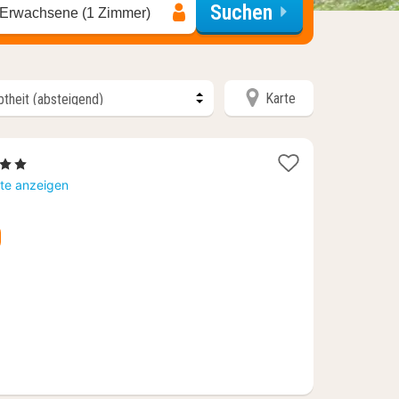
Suchen
 Erwachsene (1 Zimmer)
Karte
erne
ht
rte anzeigen
,10