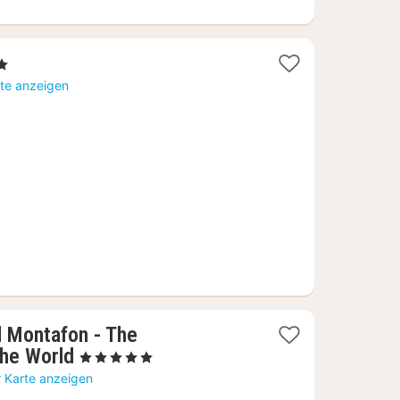
t
rte anzeigen
5
l Montafon - The
1
the World
, 5 Sterne
Nacht
r Karte anzeigen
ab