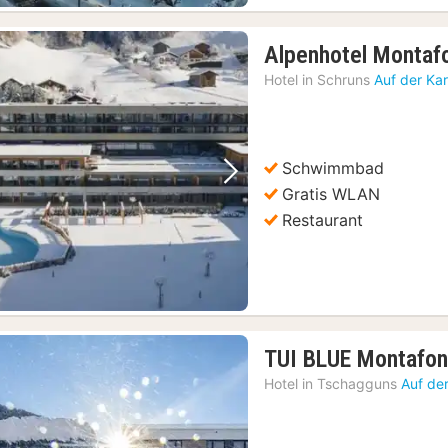
Alpenhotel Montaf
Hotel in
Schruns
Auf der Ka
Schwimmbad
Vorheriges Bild
Nächstes Bild
Gratis WLAN
Restaurant
TUI BLUE Montafo
Hotel in
Tschagguns
Auf de