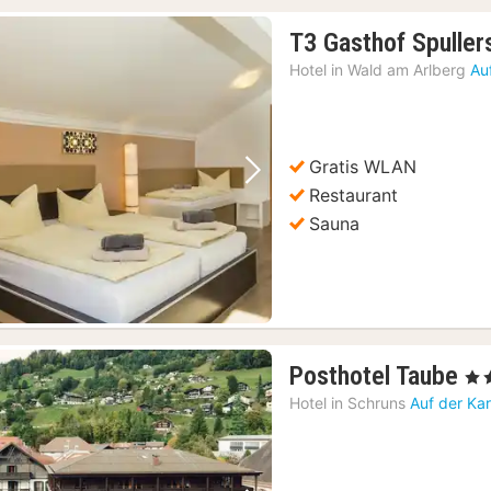
T3 Gasthof Spuller
Hotel in
Wald am Arlberg
Au
Gratis WLAN
Vorheriges Bild
Nächstes Bild
Restaurant
Sauna
1
Posthotel Taube
, 4 
Na
Hotel in
Schruns
Auf der Ka
ab
27
€