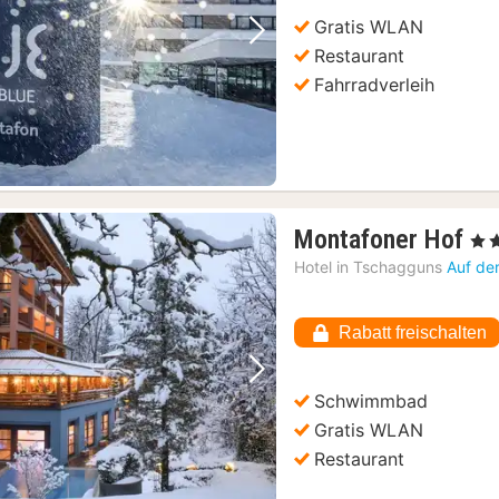
Gratis WLAN
Vorheriges Bild
Nächstes Bild
Restaurant
Fahrradverleih
1
Montafoner Hof
, 4 S
Na
Hotel in
Tschagguns
Auf de
ab
27
Rabatt freischalten
€
Vorheriges Bild
Nächstes Bild
Schwimmbad
Gratis WLAN
Restaurant