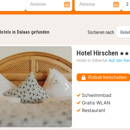
Anreise
Abreise
2
otels in Dalaas gefunden
Sortieren nach
1
Hotel Hirschen
, 4 St
Nac
Hotel in
Silbertal
Auf der Ka
ab
166
Rabatt freischalten
€
Vorheriges Bild
Nächstes Bild
Schwimmbad
Gratis WLAN
Restaurant