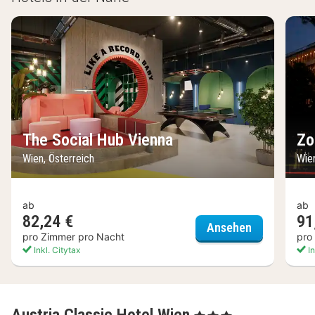
The Social Hub Vienna
Zo
Wien, Österreich
Wie
ab
ab
82,24 €
91
The Social 
Ansehen
pro Zimmer pro Nacht
pro
Inkl. Citytax
In
, 3 Sterne