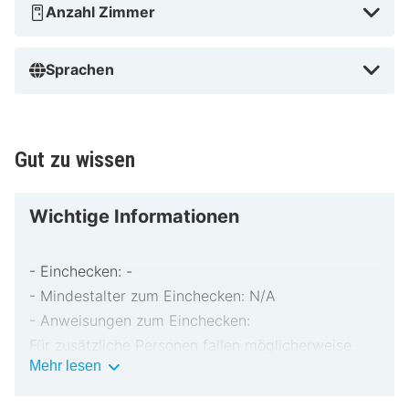
Anzahl Zimmer
Sprachen
Gut zu wissen
Wichtige Informationen
- Einchecken: -
- Mindestalter zum Einchecken: N/A
- Anweisungen zum Einchecken:
Für zusätzliche Personen fallen möglicherweise
Wichtige
Mehr lesen
Gebühren an, die abhängig von den Bestimmungen
Informationen
der Unterkunft variieren können.