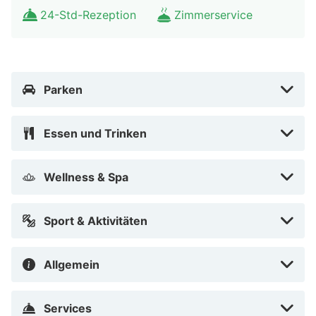
1,6 km Raimund Theater – 1,6 km MuseumsQuartier –
24-Std-Rezeption
Zimmerservice
1,7 km Kunsthistorisches Museum – 1,7 km Kärntner
Straße – 1,7 km Leopold Museum – 1,7 km Maria-
Theresien-Platz – 1,8 km Karlskirche – 1,8 km
Stadtbahnstation Karlsplatz – 1,9 km Naturhistorisches
Parken
Museum Wien – 1,9 km Der bevorzugte Flughafen für
Austria Trend Hotel Ananas ist Flughafen Wien Intl.
Essen und Trinken
(VIE) – 20,4 km
Austria Trend Hotel Ananas liegt im Herzen von Wien,
Wellness & Spa
nur 15 Gehminuten entfernt von: Haus des Meeres und
Naschmarkt. Dieses Hotel im gehobenen Stil ist 2,2 km
Sport & Aktivitäten
von Wiener Staatsoper und 2,6 km von Hofburg
entfernt.
Allgemein
In Wien (Margareten)
Services