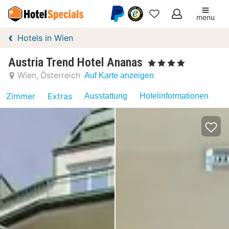
menu
Meine
Hotels in Wien
Favoriten
Austria Trend Hotel Ananas
, 4 Sterne
Wien
Österreich
Auf Karte anzeigen
Zimmer
Extras
Ausstattung
Hotelinformationen