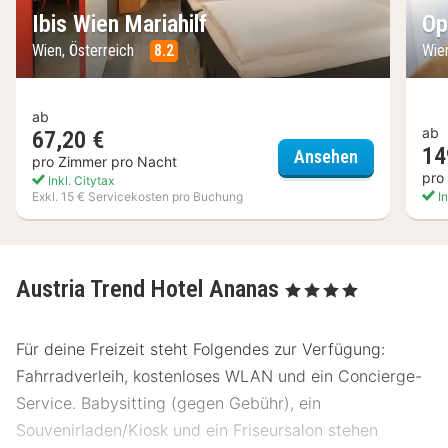
Ibis Wien Mariahilf
Op
Wien, Österreich
8.2
Wien
ab
ab
67,20 €
14
Ibis Wien Ma
Ansehen
pro Zimmer pro Nacht
pro
Inkl. Citytax
Exkl. 15 € Servicekosten pro Buchung
In
Austria Trend Hotel Ananas
, 4 Sterne
Für deine Freizeit steht Folgendes zur Verfügung:
Fahrradverleih, kostenloses WLAN und ein Concierge-
Service. Babysitting (gegen Gebühr), ein
Souvenirladen/Kiosk und ein Friseursalon stehen