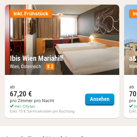
Inkl. Frühstück
I
Ibis Wien Mariahilf
a&
Wien, Österreich
8.2
Wien
ab
ab
67,20 €
70
Ibis Wien Ma
Ansehen
pro Zimmer pro Nacht
pro
Inkl. Citytax
In
Exkl. 15 € Servicekosten pro Buchung
Exkl