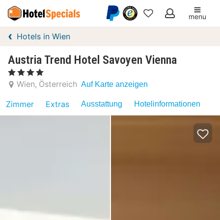
menu
Meine
Hotels in Wien
Favoriten
Austria Trend Hotel Savoyen Vienna
, 4 Sterne
Wien
Österreich
Auf Karte anzeigen
Zimmer
Extras
Ausstattung
Hotelinformationen