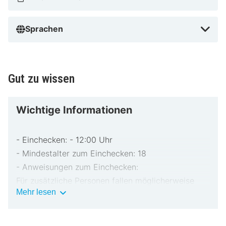
Sprachen
Gut zu wissen
Wichtige Informationen
- Einchecken: - 12:00 Uhr
- Mindestalter zum Einchecken: 18
- Anweisungen zum Einchecken:
Für zusätzliche Personen fallen möglicherweise
Wichtige
Mehr lesen
Gebühren an, die abhängig von den Bestimmungen
Informationen
der Unterkunft variieren können.
Beim Check-in werden ggf. ein Lichtbildausweis