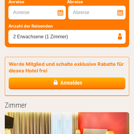
Anreise
Abreise
Anreise
Abreise
Anzahl der Reisenden
2 Erwachsene (1 Zimmer)
Werde Mitglied und schalte exklusive Rabatte für
dieses Hotel frei
Anmelden
Zimmer