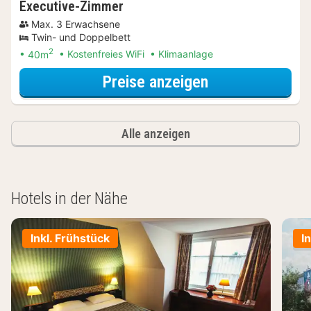
Executive-Zimmer
Max. 3 Erwachsene
Twin- und Doppelbett
2
40m
Kostenfreies WiFi
Klimaanlage
für Entdecke di
Preise anzeigen
Alle anzeigen
Hotels in der Nähe
Inkl. Frühstück
I