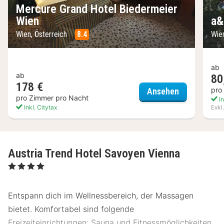
Mercure Grand Hotel Biedermeier
Wien
a&
Wien, Österreich
8.4
Wie
ab
ab
80
178 €
Mercure Gra
pro
Ansehen
pro Zimmer pro Nacht
In
Inkl. Citytax
Exkl
Austria Trend Hotel Savoyen Vienna
, 4 Sterne
Entspann dich im Wellnessbereich, der Massagen
bietet. Komfortabel sind folgende
Freizeiteinrichtungen: Sauna und Fitnessmöglichkeiten.