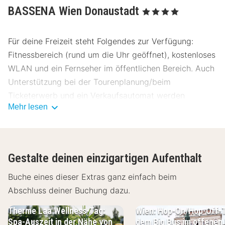
BASSENA Wien Donaustadt
, 4 Sterne
Für deine Freizeit steht Folgendes zur Verfügung:
Fitnessbereich (rund um die Uhr geöffnet), kostenloses
WLAN und ein Fernseher im öffentlichen Bereich. Auch
Unterstützung bei der Tourenplanung/beim
Ticketerwerb und ein Verkaufsautomat werden
Mehr lesen
angeboten.
BASSENA Wien Donaustadt bietet seinen Gästen beste
Küche im Restaurant Restaurant. Alternativ findest du
Gestalte deinen einzigartigen Aufenthalt
auch eine Snackbar. Deinen Durst kannst du an der
Bar/Lounge stillen. Gegen Gebühr wird täglich von
Buche eines dieser Extras ganz einfach beim
06:30 Uhr bis 10:30 Uhr ein Frühstücksbuffet
Abschluss deiner Buchung dazu.
angeboten.
Therme Laa Wellness-Tag:
Wien: Hop-On/Hop-Off-T
Zum Angebot gehören eine rund um die Uhr besetzte
Spa-Auszeit in der Nähe von
dem Big Bus im offenen