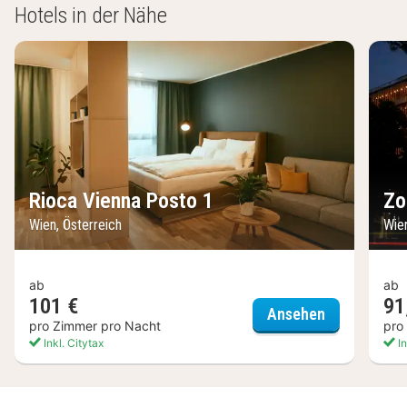
Hotels in der Nähe
Rioca Vienna Posto 1
Zo
Wien, Österreich
Wie
ab
ab
101 €
91
Rioca Vienn
Ansehen
pro Zimmer pro Nacht
pro
Inkl. Citytax
In