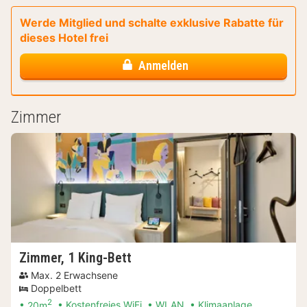
Werde Mitglied und schalte exklusive Rabatte für
dieses Hotel frei
Anmelden
Zimmer
Zimmer, 1 King-Bett
Max. 2 Erwachsene
Doppelbett
2
20m
Kostenfreies WiFi
WLAN
Klimaanlage