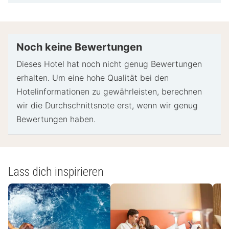
der Unterkunft variieren können.
Beim Check-in werden ggf. ein Lichtbildausweis
und eine Kreditkarte, Debitkarte oder Kaution in
bar für unvorhergesehene Aufwendungen verlangt.
Noch keine Bewertungen
Je nach Verfügbarkeit beim Check-in wird
Dieses Hotel hat noch nicht genug Bewertungen
versucht, Sonderwünschen entgegenzukommen,
erhalten. Um eine hohe Qualität bei den
sie können jedoch nicht garantiert werden.
Hotelinformationen zu gewährleisten, berechnen
Eventuell fallen zusätzliche Gebühren an.
wir die Durchschnittsnote erst, wenn wir genug
Diese Unterkunft akzeptiert Kreditkarten,
Bewertungen haben.
Debitkarten und Bargeld.
Bargeldlose Transaktionen sind verfügbar
Diese Unterkunft ist mit Sicherheitsvorrichtungen
wie einem Rauchmelder ausgestattet.
Lass dich inspirieren
- Spezielle Anweisungen:
Die Mitarbeiter der Rezeption heißen dich bei
deiner Ankunft willkommen.