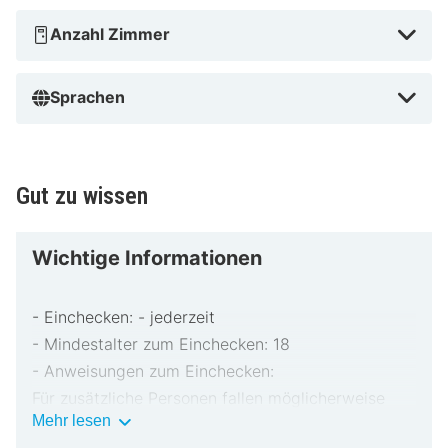
Anzahl Zimmer
Sprachen
Gut zu wissen
Wichtige Informationen
- Einchecken: - jederzeit
- Mindestalter zum Einchecken: 18
- Anweisungen zum Einchecken:
Für zusätzliche Personen fallen möglicherweise
Wichtige
Mehr lesen
Gebühren an, die abhängig von den Bestimmungen
Informationen