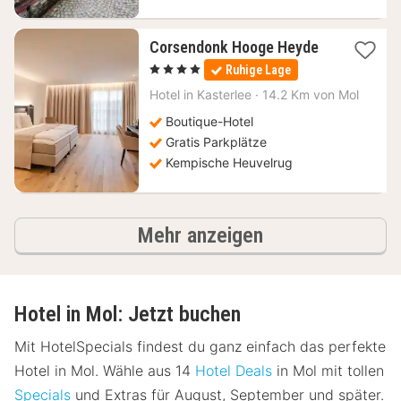
1
Corsendonk Hooge Heyde
Nacht
, 4 Sterne
Ruhige Lage
ab
110,21
Hotel in
Kasterlee
·
14.2 Km von Mol
€
Boutique-Hotel
Gratis Parkplätze
Kempische Heuvelrug
Hotels
Mehr anzeigen
Hotel in Mol: Jetzt buchen
Mit HotelSpecials findest du ganz einfach das perfekte
Hotel in Mol. Wähle aus 14
Hotel Deals
in Mol mit tollen
Specials
und Extras für August, September und später.