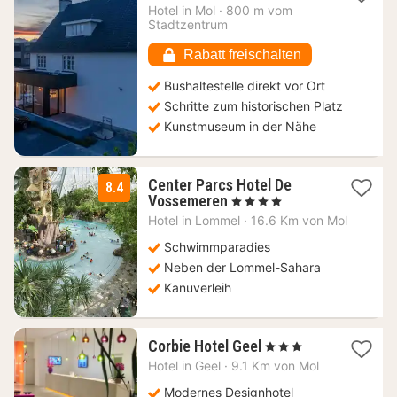
Nacht
Hotel in
Mol
·
800 m vom
ab
Stadtzentrum
117,11
€
Rabatt freischalten
Bushaltestelle direkt vor Ort
Schritte zum historischen Platz
Kunstmuseum in der Nähe
Center Parcs Hotel De
8.4
1
Vossemeren
, 4 Sterne
Nacht
Hotel in
Lommel
·
16.6 Km von Mol
ab
109
Schwimmparadies
€
Neben der Lommel-Sahara
Kanuverleih
1
Corbie Hotel Geel
, 3 Sterne
Nacht
Hotel in
Geel
·
9.1 Km von Mol
ab
190
Modernes Designhotel