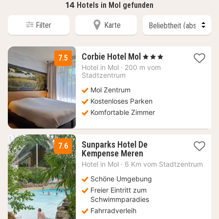
14
Hotels in Mol gefunden
Filter
Karte
1
Corbie Hotel Mol
, 3 Sterne
7.5
Nacht
Hotel in
Mol
·
200 m vom
ab
Stadtzentrum
174
Mol Zentrum
€
Kostenloses Parken
Komfortable Zimmer
Sunparks Hotel De
7.6
1
Kempense Meren
Nacht
Hotel in
Mol
·
6 Km vom Stadtzentrum
ab
65
Schöne Umgebung
€
Freier Eintritt zum
Schwimmparadies
Fahrradverleih