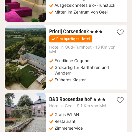
€
Ausgezeichnetes Bio-Frühstück
Mitten im Zentrum von Geel
1
Priorij Corsendonk
, 3 Sterne
Nacht
Einzigartiges Hotel
ab
106,59
Hotel in
Oud-Turnhout
·
13 Km von
Mol
€
Friedliche Gegend
Großartig für Radfahren und
Wandern
Früheres Kloster
1
B&B Roosendaelhof
, 3 Sterne
Nacht
Hotel in
Geel
·
9.1 Km von Mol
ab
128,57
Gratis WLAN
€
Restaurant
Zimmerservice