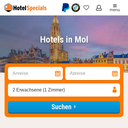
menu
Meine
Favoriten
Hotels in Mol
Anreise
Abreise
2 Erwachsene (1 Zimmer)
Suchen