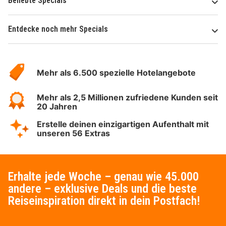
Beliebte Specials
Entdecke noch mehr Specials
Über
Hotelspecials
Mehr als 6.500 spezielle Hotelangebote
Mehr als 2,5 Millionen zufriedene Kunden seit
20 Jahren
Erstelle deinen einzigartigen Aufenthalt mit
unseren 56 Extras
Erhalte jede Woche – genau wie 45.000
andere – exklusive Deals und die beste
Reiseinspiration direkt in dein Postfach!