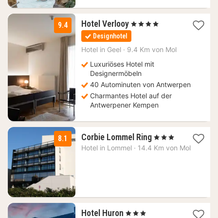
1
Hotel Verlooy
, 4 Sterne
9.4
Nacht
Designhotel
ab
193
Hotel in
Geel
·
9.4 Km von Mol
€
Luxuriöses Hotel mit
Designermöbeln
40 Autominuten von Antwerpen
Charmantes Hotel auf der
Antwerpener Kempen
1
Corbie Lommel Ring
, 3 Sterne
8.1
Nacht
Hotel in
Lommel
·
14.4 Km von Mol
ab
159
€
1
Hotel Huron
, 3 Sterne