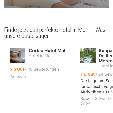
Finde jetzt das perfekte Hotel in Mol – Was
unsere Gäste sagen
Corbie Hotel Mol
Sunpar
De Ke
Hotel in Mol
Meren
Hotel i
von
7.5
Gut
‐
16
Bewertungen
von
7.6
Gut
‐
24
Bew
10,
Anonym
10,
Die Lage am See 
fantastisch. Es gi
Aktivitäten zu u
Robert Sowald ‐ 
2025