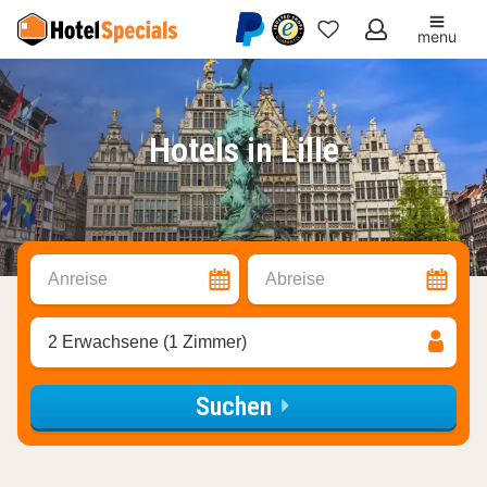
menu
Meine
Favoriten
Hotels in Lille
Anreise
Abreise
2 Erwachsene (1 Zimmer)
Suchen