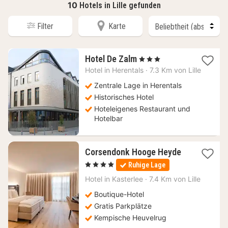
10
Hotels in Lille gefunden
Filter
Karte
1
Hotel De Zalm
, 3 Sterne
Nacht
Hotel in
Herentals
·
7.3 Km von Lille
ab
129,60
Zentrale Lage in Herentals
€
Historisches Hotel
Hoteleigenes Restaurant und
Hotelbar
1
Corsendonk Hooge Heyde
Nacht
, 4 Sterne
Ruhige Lage
ab
110,21
Hotel in
Kasterlee
·
7.4 Km von Lille
€
Boutique-Hotel
Gratis Parkplätze
Kempische Heuvelrug