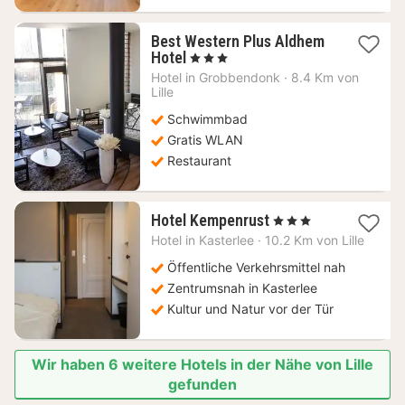
Best Western Plus Aldhem
1
Hotel
, 3 Sterne
Nacht
Hotel in
Grobbendonk
·
8.4 Km von
ab
Lille
111,56
Schwimmbad
€
Gratis WLAN
Restaurant
1
Hotel Kempenrust
, 3 Sterne
Nacht
Hotel in
Kasterlee
·
10.2 Km von Lille
ab
75,13
Öffentliche Verkehrsmittel nah
€
Zentrumsnah in Kasterlee
Kultur und Natur vor der Tür
Wir haben 6 weitere Hotels in der Nähe von Lille
gefunden