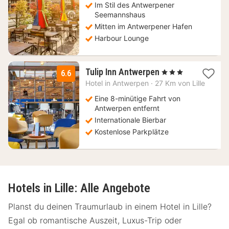
€
Im Stil des Antwerpener
Seemannshaus
Mitten im Antwerpener Hafen
Harbour Lounge
1
Tulip Inn Antwerpen
, 3 Sterne
6.6
Nacht
Hotel in
Antwerpen
·
27 Km von Lille
ab
80
Eine 8-minütige Fahrt von
€
Antwerpen entfernt
Internationale Bierbar
Kostenlose Parkplätze
Hotels in Lille: Alle Angebote
Planst du deinen Traumurlaub in einem Hotel in Lille?
Egal ob romantische Auszeit, Luxus-Trip oder