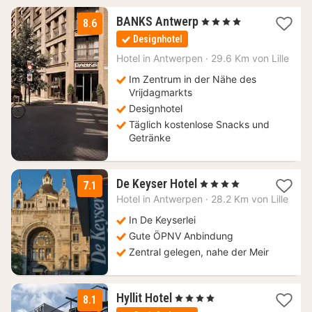
2
BANKS Antwerp
, 4 Sterne
8.6
Nächte
Designhotel
ab
115
Hotel in
Antwerpen
·
29.6 Km von Lille
€
Im Zentrum in der Nähe des
Vrijdagmarkts
Designhotel
Täglich kostenlose Snacks und
Getränke
1
De Keyser Hotel
, 4 Sterne
7.1
Nacht
Hotel in
Antwerpen
·
28.2 Km von Lille
ab
82,17
In De Keyserlei
€
Gute ÖPNV Anbindung
Zentral gelegen, nahe der Meir
2
Hyllit Hotel
, 4 Sterne
8.1
Nächte