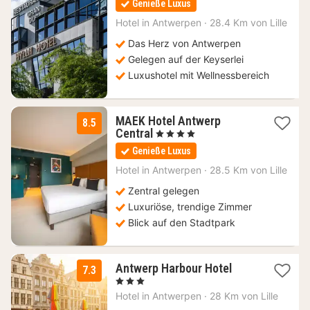
Genieße Luxus
ab
104,50
Hotel in
Antwerpen
·
28.4 Km von Lille
€
Das Herz von Antwerpen
Gelegen auf der Keyserlei
Luxushotel mit Wellnessbereich
MAEK Hotel Antwerp
8.5
1
Central
, 4 Sterne
Nacht
Genieße Luxus
ab
148,96
Hotel in
Antwerpen
·
28.5 Km von Lille
€
Zentral gelegen
Luxuriöse, trendige Zimmer
Blick auf den Stadtpark
1
Antwerp Harbour Hotel
7.3
Nacht
, 3 Sterne
ab
Hotel in
Antwerpen
·
28 Km von Lille
97,50