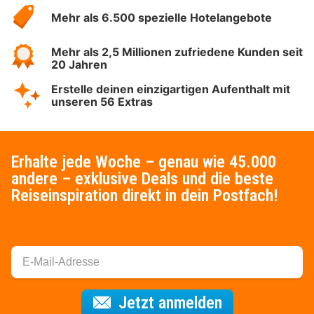
Hotelspecials
Mehr als 6.500 spezielle Hotelangebote
Mehr als 2,5 Millionen zufriedene Kunden seit
20 Jahren
Erstelle deinen einzigartigen Aufenthalt mit
unseren 56 Extras
Erhalte jede Woche – genau wie 45.000
andere – exklusive Deals und die beste
Reiseinspiration direkt in dein Postfach!
Für den Newsl
Jetzt anmelden