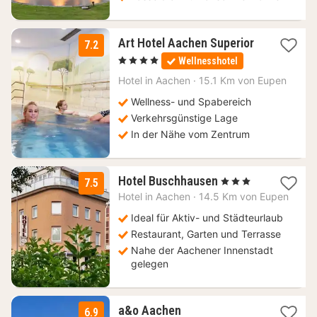
Art Hotel Aachen Superior
7.2
1
, 4 Sterne
Wellnesshotel
Nacht
ab
Hotel in
Aachen
·
15.1 Km von Eupen
102,60
Wellness- und Spabereich
€
Verkehrsgünstige Lage
In der Nähe vom Zentrum
2
Hotel Buschhausen
, 3 Sterne
7.5
Nächte
Hotel in
Aachen
·
14.5 Km von Eupen
ab
64
Ideal für Aktiv- und Städteurlaub
€
Restaurant, Garten und Terrasse
Nahe der Aachener Innenstadt
gelegen
a&o Aachen
6.9