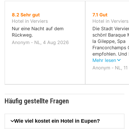
von
von
8.2
Sehr gut
7.1
Gut
10,
10,
Hotel in Verviers
Hotel in Verviers
Nur eine Nacht auf dem
Die Stadt Vervier
Rückweg.
schön! Baraque 
la Gileppe, Spa
Anonym ‐ NL, 4 Aug 2026
Francorchamps G
empfohlen. Und 
in Pêcherie de F
Mehr lesen
eine superschö
Anonym ‐ NL, 11
Häufig gestellte Fragen
Wie viel kostet ein Hotel in Eupen?