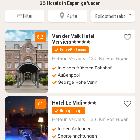
25
Hotels in Eupen gefunden
Filter
Karte
Van der Valk Hotel
8.2
1
Verviers
, 4 Sterne
Nacht
Genieße Luxus
ab
116
Hotel in
Verviers
·
13.5 Km von Eupen
€
In einem früheren Bahnhof
Außenpool
Gebirge Hohe Venn
1
Hotel Le Midi
, 3 Sterne
7.1
Nacht
Ruhige Lage
ab
110
Hotel in
Verviers
·
13.6 Km von Eupen
€
In den Ardennen
Sporteinrichtungen