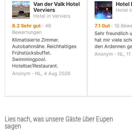
Van der Valk Hotel
Hotel 
Verviers
Hotel i
Hotel in Verviers
von
von
8.2
Sehr gut
‐
49
7.1
Gut
‐
10
Bewe
10,
10,
Bewertungen
Sehr freundlich 
Klimatisierte Zimmer.
hat mir viele sch
Autobahnnähe. Reichhaltiges
den Ardennen ge
Frühstücksbuffet.
Anonym ‐ NL, 11
Swimmingpool.
Hotelbar/Restaurant.
Anonym ‐ NL, 4 Aug 2026
Lies nach, was unsere Gäste über Eupen
sagen