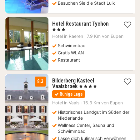
Besuchen Sie die Stadt Luik
1
Hotel Restaurant Tychon
Nacht
, 3 Sterne
ab
Hotel in
Raeren
·
7.9 Km von Eupen
127,94
€
Schwimmbad
Gratis WLAN
Restaurant
Bilderberg Kasteel
8.3
1
Vaalsbroek
, 4 Sterne
Nacht
Ruhige Lage
ab
98,10
Hotel in
Vaals
·
15.3 Km von Eupen
€
Historisches Landgut im Süden der
Niederlande
Wellness Center, Sauna und
Schwimmbad
Lasse dich kulinarisch verwöhnen