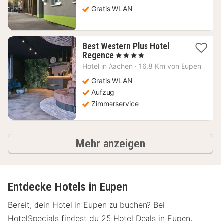
49,53
Gratis WLAN
€
Best Western Plus Hotel
1
Regence
, 4 Sterne
Nacht
Hotel in
Aachen
·
16.8 Km von Eupen
ab
96,26
Gratis WLAN
€
Aufzug
Zimmerservice
Hotels
Mehr anzeigen
Entdecke Hotels in Eupen
Bereit, dein Hotel in Eupen zu buchen? Bei
HotelSpecials findest du 25 Hotel Deals in Eupen,