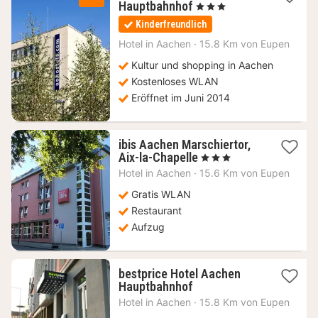
2
Hauptbahnhof
, 3 Sterne
Nächte
Kinderfreundlich
ab
80,21
Hotel in
Aachen
·
15.8 Km von Eupen
€
Kultur und shopping in Aachen
Kostenloses WLAN
Eröffnet im Juni 2014
ibis Aachen Marschiertor,
1
Aix-la-Chapelle
, 3 Sterne
Nacht
Hotel in
Aachen
·
15.6 Km von Eupen
ab
73,83
Gratis WLAN
€
Restaurant
Aufzug
bestprice Hotel Aachen
1
Hauptbahnhof
Nacht
Hotel in
Aachen
·
15.8 Km von Eupen
ab