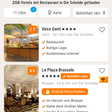
258
Hotels mit Restaurant in Die Schelde gefunden
1
Filter
Karte
1
Voco Gent
, 4 Sterne
7.7
Nacht
Gent
·
24.1 Km von Die Schelde
ab
99
Restaurant
€
Ruhige Lage
Kostenloses Internet
1
Le Plaza Brussels
8.5
Nacht
, 5 Sterne
Genieße Luxus
ab
159
Brüssel
·
54.9 Km von Die Schelde
€
Rabatt freischalten
Im Herzen von Brüssel
Nahe dem Großen Markt
Große & luxuriöse Zimmer