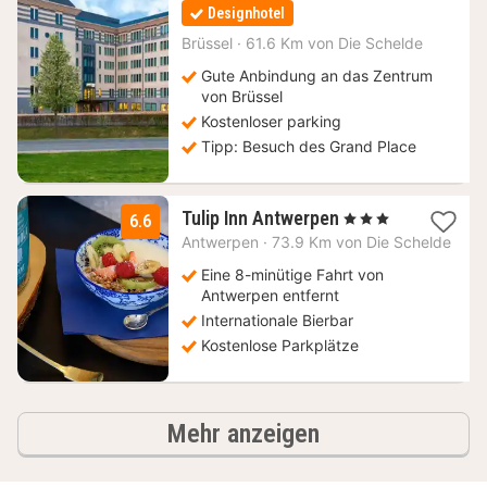
Nacht
Designhotel
ab
94
Brüssel
·
61.6 Km von Die Schelde
€
Gute Anbindung an das Zentrum
von Brüssel
Kostenloser parking
Tipp: Besuch des Grand Place
1
Tulip Inn Antwerpen
, 3 Sterne
6.6
Nacht
Antwerpen
·
73.9 Km von Die Schelde
ab
80
Eine 8-minütige Fahrt von
€
Antwerpen entfernt
Internationale Bierbar
Kostenlose Parkplätze
Hotels
Mehr anzeigen