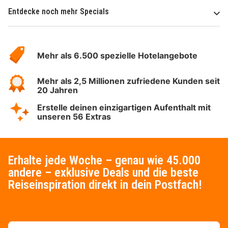
Entdecke noch mehr Specials
Über
Hotelspecials
Mehr als 6.500 spezielle Hotelangebote
Mehr als 2,5 Millionen zufriedene Kunden seit
20 Jahren
Erstelle deinen einzigartigen Aufenthalt mit
unseren 56 Extras
Erhalte jede Woche – genau wie 45.000
andere – exklusive Deals und die beste
Reiseinspiration direkt in dein Postfach!