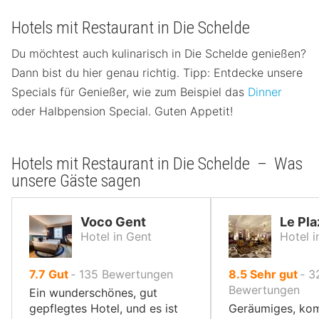
Hotels mit Restaurant in Die Schelde
Du möchtest auch kulinarisch in Die Schelde genießen?
Dann bist du hier genau richtig. Tipp: Entdecke unsere
Specials für Genießer, wie zum Beispiel das
Dinner
oder Halbpension Special. Guten Appetit!
Hotels mit Restaurant in Die Schelde – Was
unsere Gäste sagen
Voco Gent
Le Pla
Hotel in Gent
Hotel i
von
von
7.7
Gut
‐
135
Bewertungen
8.5
Sehr gut
‐
3
10,
10,
Bewertungen
Ein wunderschönes, gut
gepflegtes Hotel, und es ist
Geräumiges, kom