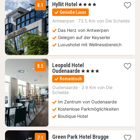
2
Hyllit Hotel
, 4 Sterne
8.1
Nächte
Genieße Luxus
ab
104,50
Antwerpen
·
73.5 Km von Die Schelde
€
Das Herz von Antwerpen
Gelegen auf der Keyserlei
Luxushotel mit Wellnessbereich
Leopold Hotel
8.5
1
Oudenaarde
, 4 Sterne
Nacht
Romantisch
ab
114
Oudenaarde
·
2.9 Km von Die
Schelde
€
Im Zentrum von Oudenaarde
Kostenlose Parkmöglichkeiten
Boutique Hotel
1
Green Park Hotel Brugge
7.1