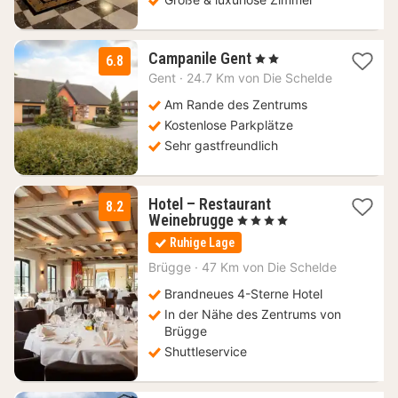
1
Campanile Gent
, 2 Sterne
6.8
Nacht
Gent
·
24.7 Km von Die Schelde
ab
85
Am Rande des Zentrums
€
Kostenlose Parkplätze
Sehr gastfreundlich
Hotel – Restaurant
8.2
2
Weinebrugge
, 4 Sterne
Nächte
Ruhige Lage
ab
105
Brügge
·
47 Km von Die Schelde
€
Brandneues 4-Sterne Hotel
In der Nähe des Zentrums von
Brügge
Shuttleservice