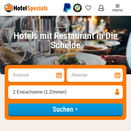
menu
Meine
Favoriten
Hotels mit Restaurant in Die
Schelde
Anreise
Abreise
2 Erwachsene (1 Zimmer)
Suchen