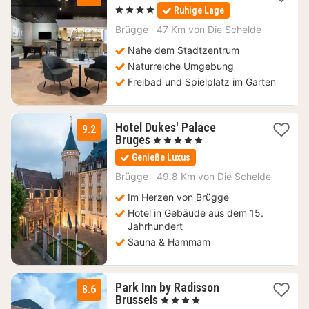
Nacht
, 4 Sterne
Ruhige Lage
ab
133
Brügge
·
47 Km von Die Schelde
€
Nahe dem Stadtzentrum
Naturreiche Umgebung
Freibad und Spielplatz im Garten
Hotel Dukes' Palace
9.2
1
Bruges
, 5 Sterne
Nacht
Genieße Luxus
ab
229
Brügge
·
49.8 Km von Die Schelde
€
Im Herzen von Brügge
Hotel in Gebäude aus dem 15.
Jahrhundert
Sauna & Hammam
Park Inn by Radisson
8.6
1
Brussels
, 4 Sterne