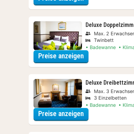
Deluxe Doppelzimm
Max. 2 Erwachsen
Twinbett
Badewanne
Klim
für Dinner Special
Preise anzeigen
Deluxe Dreibettzim
Max. 3 Erwachsen
3 Einzelbetten
Badewanne
Klim
für Dinner Special
Preise anzeigen