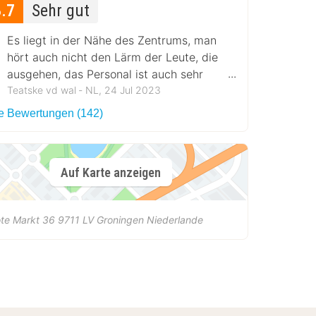
8.7
Sehr gut
Es liegt in der Nähe des Zentrums, man
hört auch nicht den Lärm der Leute, die
ausgehen, das Personal ist auch sehr
freundlich, man fühlt sich wie zu Hause
Teatske vd wal ‐ NL, 24 Jul 2023
le Bewertungen (142)
Auf Karte anzeigen
te Markt 36
9711 LV
Groningen
Niederlande