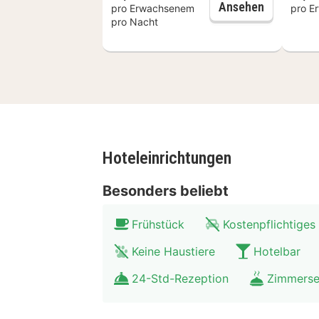
entspannen und ein Stück Groninger 
Frühstück
Ansehen
pro Erwachsenem
pro E
pro Nacht
Hoteleinrichtungen
Besonders beliebt
Frühstück
Kostenpflichtiges
Keine Haustiere
Hotelbar
24-Std-Rezeption
Zimmerse