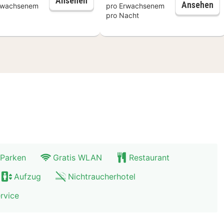
Ansehen
Torte genießen.
Ha
Ansehen
rwachsenem
pro Erwachsenem
pro Nacht
 Parken
Gratis WLAN
Restaurant
Aufzug
Nichtraucherhotel
rvice