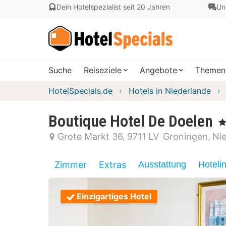
Dein Hotelspezialist seit 20 Jahren
Un
Suche
Reiseziele
Angebote
Themen
HotelSpecials.de
Hotels in Niederlande
Boutique Hotel De Doelen
, 3
Grote Markt 36
9711 LV
Groningen
Ni
Zimmer
Extras
Ausstattung
Hoteli
Einzigartiges Hotel