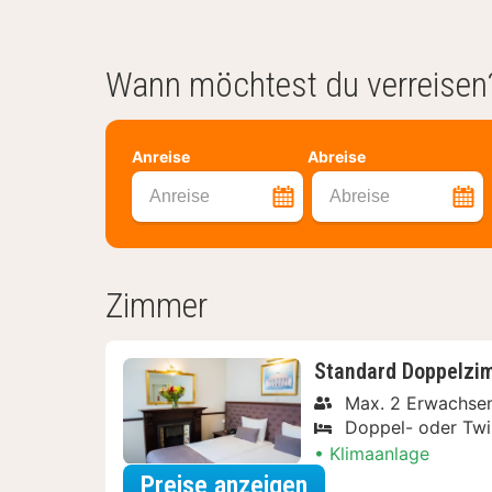
Wann möchtest du verreisen
Anreise
Abreise
Anreise
Abreise
Zimmer
Standard Doppelzi
Max. 2 Erwachsen
Doppel- oder Twi
Klimaanlage
für Dinner Special
Preise anzeigen