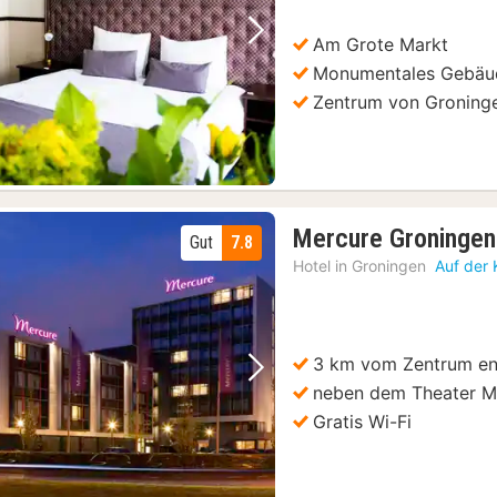
Am Grote Markt
Vorheriges Bild
Nächstes Bild
Monumentales Gebäu
Zentrum von Groning
Mercure Groningen 
Gut
7.8
Hotel in
Groningen
Auf der 
3 km vom Zentrum en
Vorheriges Bild
Nächstes Bild
neben dem Theater Ma
Gratis Wi-Fi