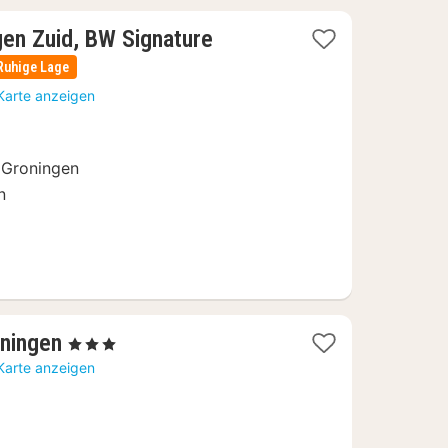
gen Zuid, BW Signature
Ruhige Lage
Karte anzeigen
t Groningen
n
1
oningen
, 3 Sterne
Nacht
Karte anzeigen
ab
94,50
€