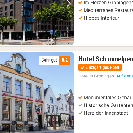
Im Herzen Groningen
Vorheriges Bild
Nächstes Bild
Mediterranes Restaur
Hippes Interieur
Hotel Schimmelpen
Sehr gut
8.2
Einzigartiges Hotel
Hotel in
Groningen
Auf der 
Monumentales Gebäu
Vorheriges Bild
Nächstes Bild
Historische Gartenter
Herz der Innenstadt