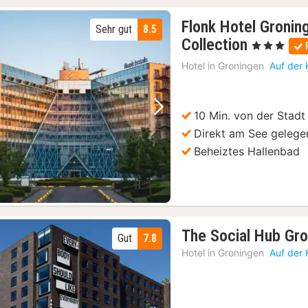
Flonk Hotel Gronin
Sehr gut
8.5
1
Collection
, 3 Sterne
Nacht
Hotel in
Groningen
Auf der 
ab
94,73
€
10 Min. von der Stad
Vorheriges Bild
Nächstes Bild
Direkt am See gelege
Beheiztes Hallenbad
The Social Hub Gr
Gut
7.8
Hotel in
Groningen
Auf der 