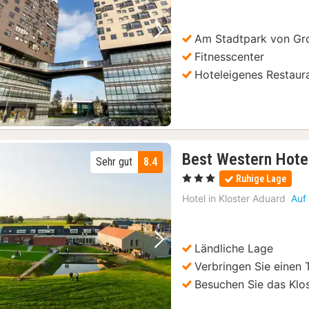
Am Stadtpark von Gr
Vorheriges Bild
Nächstes Bild
Fitnesscenter
Hoteleigenes Restaur
Best Western Hote
Sehr gut
8.4
, 3 Sterne
Ruhige Lage
Hotel in
Kloster Aduard
Auf
Ländliche Lage
Vorheriges Bild
Nächstes Bild
Verbringen Sie einen 
Besuchen Sie das Kl