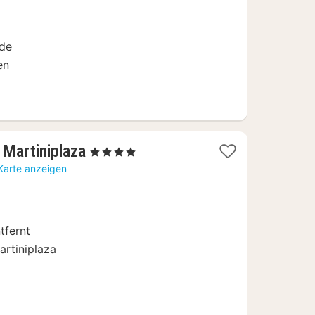
€
de
en
1
Martiniplaza
, 4 Sterne
Nacht
Karte anzeigen
ab
125,10
€
tfernt
rtiniplaza