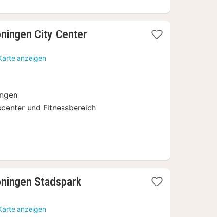
1
ningen City Center
Nacht
ab
Karte anzeigen
87,30
€
ingen
scenter und Fitnessbereich
1
oningen Stadspark
Nacht
ab
Karte anzeigen
90