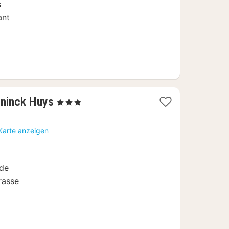
s
ant
1
ninck Huys
, 3 Sterne
Nacht
ab
Karte anzeigen
99
€
de
rasse