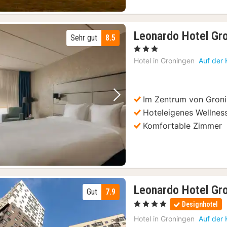
Leonardo Hotel Gro
Sehr gut
8.5
, 3 Sterne
Hotel in
Groningen
Auf der 
Im Zentrum von Gron
Vorheriges Bild
Nächstes Bild
Hoteleigenes Wellnes
Komfortable Zimmer
Leonardo Hotel Gr
Gut
7.9
, 4 Sterne
Designhotel
Hotel in
Groningen
Auf der 