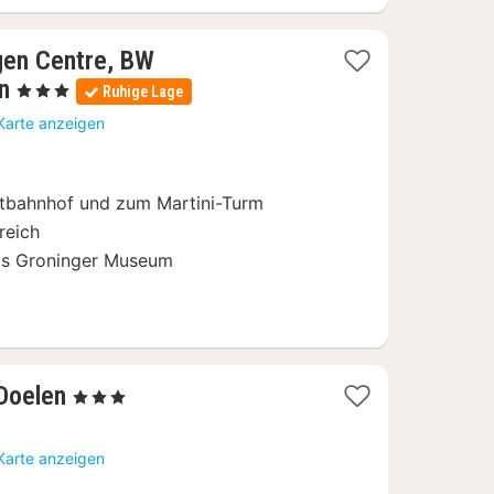
gen Centre, BW
1
n
, 3 Sterne
Ruhige Lage
Nacht
Karte anzeigen
ab
89,10
€
tbahnhof und zum Martini-Turm
reich
as Groninger Museum
1
Doelen
, 3 Sterne
Nacht
ab
Karte anzeigen
109