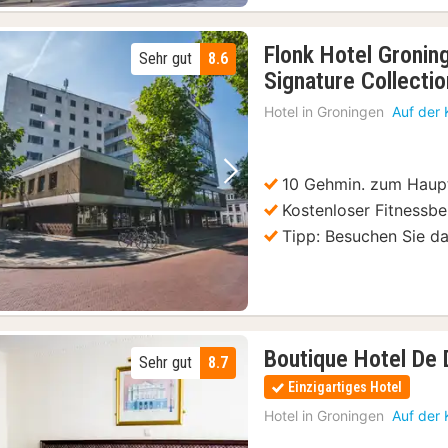
lights
(21)
Flonk Hotel Gronin
Sehr gut
8.6
Signature Collectio
Hotel in
Groningen
Auf der 
rt
(21)
21)
Groningen: Kneipentour mit Kneipenquiz, Freigetränken und Spielen
(21)
10 Gehmin. zum Haup
Vorheriges Bild
Nächstes Bild
Kostenloser Fitnessbe
Tipp: Besuchen Sie d
Boutique Hotel De 
Sehr gut
8.7
Einzigartiges Hotel
Hotel in
Groningen
Auf der 