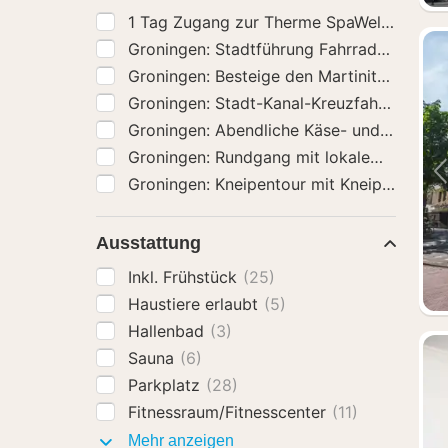
1 Tag Zugang zur Therme SpaWell
(20)
Groningen: Stadtführung Fahrradtour High
Groningen: Besteige den Martiniturm
(21)
Groningen: Stadt-Kanal-Kreuzfahrt
(21)
Groningen: Abendliche Käse- und Weinfah
Groningen: Rundgang mit lokalem Guide
(
Ausstattung
Inkl. Frühstück
(25)
Haustiere erlaubt
(5)
Hallenbad
(3)
Sauna
(6)
Parkplatz
(28)
Fitnessraum/Fitnesscenter
(11)
Ausstattung
Mehr anzeigen