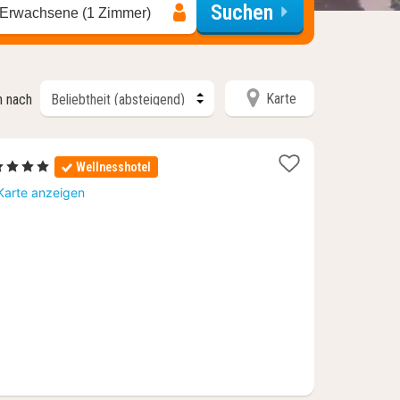
Suchen
 Erwachsene (1 Zimmer)
Karte
n nach
1
4 Sterne
Wellnesshotel
Nacht
Karte anzeigen
ab
159,50
€