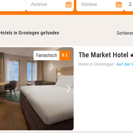
Anreise
Abreise
2
Hotels in Groningen gefunden
Sortiere
The Market Hotel
Fantastisch
9.1
, 
Hotel in
Groningen
Auf der 
Vorheriges Bild
Nächstes Bild