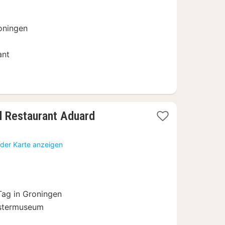
€
oningen
ant
1
l Restaurant Aduard
Nacht
ab
 der Karte anzeigen
127
€
Tag in Groningen
ostermuseum