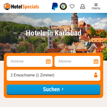
menu
Meine
Favoriten
Hotels in Karlsbad
Anreise
Abreise
2 Erwachsene (1 Zimmer)
Suchen