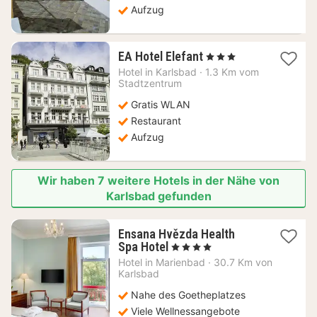
Aufzug
1
EA Hotel Elefant
, 3 Sterne
Nacht
Hotel in
Karlsbad
·
1.3 Km vom
ab
Stadtzentrum
85,78
Gratis WLAN
€
Restaurant
Aufzug
Wir haben 7 weitere Hotels in der Nähe von
Karlsbad gefunden
Ensana Hvězda Health
1
Spa Hotel
, 4 Sterne
Nacht
Hotel in
Marienbad
·
30.7 Km von
ab
Karlsbad
241,66
Nahe des Goetheplatzes
€
Viele Wellnessangebote