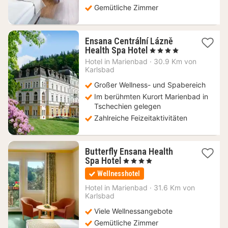
Gemütliche Zimmer
Ensana Centrální Lázně
1
Health Spa Hotel
, 4 Sterne
Nacht
Hotel in
Marienbad
·
30.9 Km von
ab
Karlsbad
200,42
Großer Wellness- und Spabereich
€
Im berühmten Kurort Marienbad in
Tschechien gelegen
Zahlreiche Feizeitaktivitäten
Butterfly Ensana Health
1
Spa Hotel
, 4 Sterne
Nacht
Wellnesshotel
ab
155,06
Hotel in
Marienbad
·
31.6 Km von
Karlsbad
€
Viele Wellnessangebote
Gemütliche Zimmer