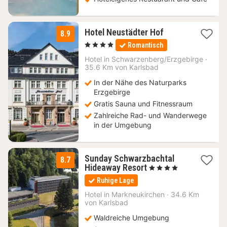
1
Hotel Neustädter Hof
8.9
Nacht
, 4 Sterne
Romantisch
ab
126
Hotel in
Schwarzenberg/Erzgebirge
·
35.6 Km von Karlsbad
€
In der Nähe des Naturparks
Erzgebirge
Gratis Sauna und Fitnessraum
Zahlreiche Rad- und Wanderwege
in der Umgebung
Sunday Schwarzbachtal
8.7
1
Hideaway Resort
, 4 Sterne
Nacht
Ruhige Lage
ab
60,14
Hotel in
Markneukirchen
·
34.6 Km
von Karlsbad
€
Waldreiche Umgebung