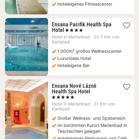
Hoteleigenes Fitnesscenter
Ensana Pacifik Health Spa
1
Hotel
, 4 Sterne
Nacht
Hotel in
Marienbad
·
30.7 Km von
ab
Karlsbad
188,05
1.000m² großes Wellnesscenter
€
Luxuriöses Hotel
Hoteleigene Bar
Ensana Nové Lázně
1
Health Spa Hotel
Nacht
, 5 Sterne
ab
Hotel in
Marienbad
·
31 Km von
264,75
Karlsbad
€
Großer Wellness- und Spabereich
Im berühmten Kurort Marienbad in
Teschechien gelegen
Hoteleigenes Restuarant und Café