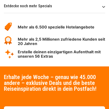
Entdecke noch mehr Specials
Über
Hotelspecials
Mehr als 6.500 spezielle Hotelangebote
Mehr als 2,5 Millionen zufriedene Kunden seit
20 Jahren
Erstelle deinen einzigartigen Aufenthalt mit
unseren 56 Extras
Erhalte jede Woche – genau wie 45.000
andere – exklusive Deals und die beste
Reiseinspiration direkt in dein Postfach!