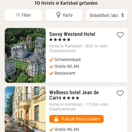
10
Hotels in Karlsbad gefunden
Filter
Karte
1
Savoy Westend Hotel
Nacht
, 5 Sterne
ab
Hotel in
Karlsbad
·
850 m vom
180,41
Stadtzentrum
€
Schwimmbad
Gratis WLAN
Restaurant
Wellness hotel Jean de
1
Carro
, 4 Sterne
Nacht
Hotel in
Karlsbad
·
1.3 Km vom
ab
Stadtzentrum
83,64
€
Rabatt freischalten
Gratis WLAN