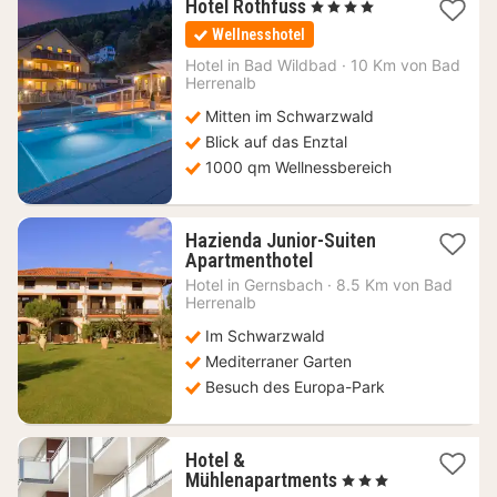
2
Hotel Rothfuss
, 4 Sterne
Nächte
Wellnesshotel
ab
250,70
Hotel in
Bad Wildbad
·
10 Km von Bad
Herrenalb
€
Mitten im Schwarzwald
Blick auf das Enztal
1000 qm Wellnessbereich
Hazienda Junior-Suiten
2
Apartmenthotel
Nächte
Hotel in
Gernsbach
·
8.5 Km von Bad
ab
Herrenalb
237
Im Schwarzwald
€
Mediterraner Garten
Besuch des Europa-Park
Hotel &
1
Mühlenapartments
, 3 Sterne