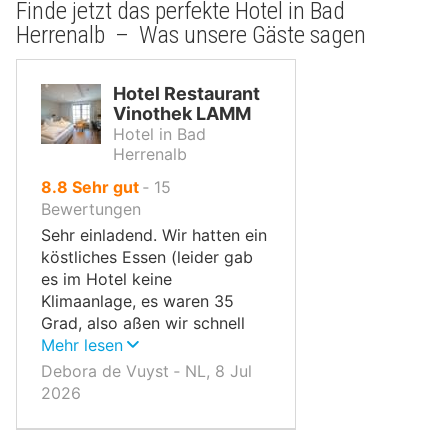
Finde jetzt das perfekte Hotel in Bad
Herrenalb – Was unsere Gäste sagen
Hotel Restaurant
Vinothek LAMM
Hotel in Bad
Herrenalb
von
8.8
Sehr gut
‐
15
10,
Bewertungen
Sehr einladend. Wir hatten ein
köstliches Essen (leider gab
es im Hotel keine
Klimaanlage, es waren 35
Grad, also aßen wir schnell
und gingen wieder) und gute
Mehr lesen
Weine zu einem vernünftigen
Debora de Vuyst ‐ NL, 8 Jul
Preis.
2026