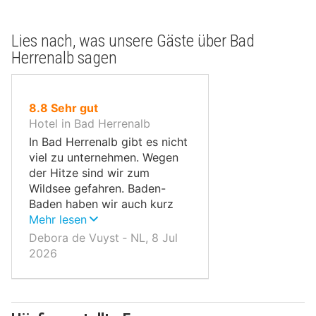
Lies nach, was unsere Gäste über Bad
Herrenalb sagen
von
8.8
Sehr gut
10,
Hotel in Bad Herrenalb
In Bad Herrenalb gibt es nicht
viel zu unternehmen. Wegen
der Hitze sind wir zum
Wildsee gefahren. Baden-
Baden haben wir auch kurz
besucht; es ist eine schöne
Mehr lesen
Stadt mit schicken
Debora de Vuyst ‐ NL, 8 Jul
Geschäften, aber es war zu
2026
heiß, um alles zu sehen.