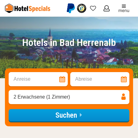
menu
Meine
Favoriten
Hotels in Bad Herrenalb
Anreise
Abreise
2 Erwachsene (1 Zimmer)
Suchen