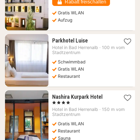
€
Rabatt freischalten
Gratis WLAN
Aufzug
1
Parkhotel Luise
Nacht
Hotel in
Bad Herrenalb
·
100 m vom
ab
Stadtzentrum
133,88
Schwimmbad
€
Gratis WLAN
Restaurant
1
Nashira Kurpark Hotel
Nacht
, 4 Sterne
ab
Hotel in
Bad Herrenalb
·
150 m vom
90,75
Stadtzentrum
€
Gratis WLAN
Restaurant
Sauna