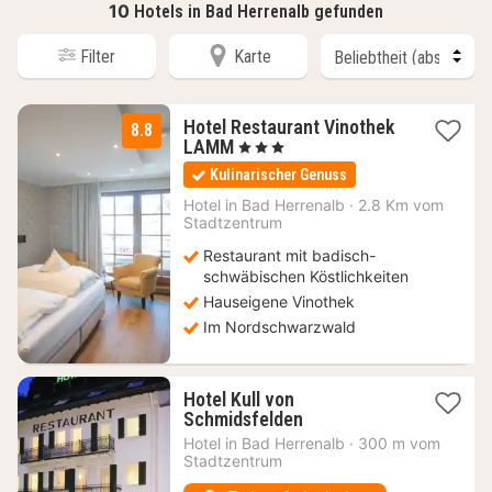
10
Hotels in Bad Herrenalb gefunden
Filter
Karte
Hotel Restaurant Vinothek
8.8
2
LAMM
, 3 Sterne
Nächte
Kulinarischer Genuss
ab
131,20
Hotel in
Bad Herrenalb
·
2.8 Km vom
Stadtzentrum
€
Restaurant mit badisch-
schwäbischen Köstlichkeiten
Hauseigene Vinothek
Im Nordschwarzwald
Hotel Kull von
1
Schmidsfelden
Nacht
Hotel in
Bad Herrenalb
·
300 m vom
ab
Stadtzentrum
67,85