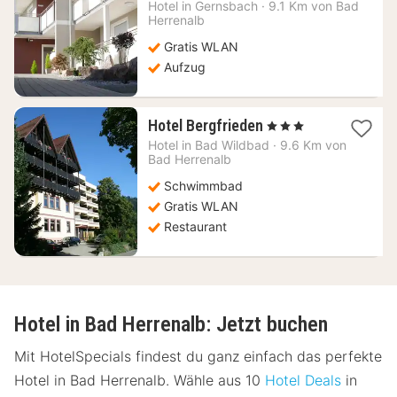
Nacht
Hotel in
Gernsbach
·
9.1 Km von Bad
ab
Herrenalb
85,80
Gratis WLAN
€
Aufzug
1
Hotel Bergfrieden
, 3 Sterne
Nacht
Hotel in
Bad Wildbad
·
9.6 Km von
ab
Bad Herrenalb
137,38
Schwimmbad
€
Gratis WLAN
Restaurant
Hotel in Bad Herrenalb: Jetzt buchen
Mit HotelSpecials findest du ganz einfach das perfekte
Hotel in Bad Herrenalb. Wähle aus 10
Hotel Deals
in