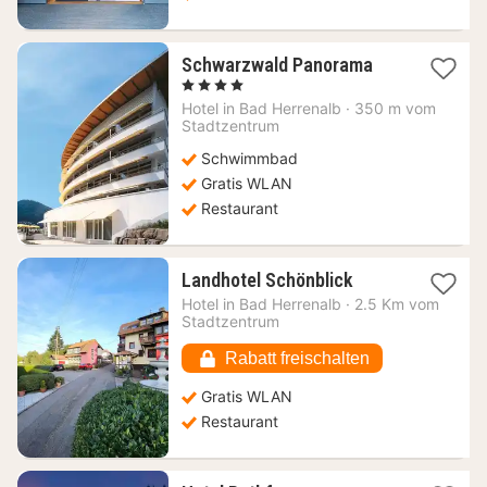
1
Schwarzwald Panorama
Nacht
, 4 Sterne
ab
Hotel in
Bad Herrenalb
·
350 m vom
121,48
Stadtzentrum
€
Schwimmbad
Gratis WLAN
Restaurant
1
Landhotel Schönblick
Nacht
Hotel in
Bad Herrenalb
·
2.5 Km vom
ab
Stadtzentrum
129,97
€
Rabatt freischalten
Gratis WLAN
Restaurant