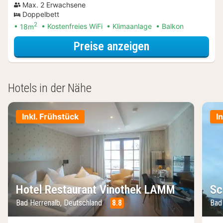
Max. 2 Erwachsene
Doppelbett
2
18m
Kostenfreies WiFi
Klimaanlage
Balkon
für Classic-Do
Preise anzeigen
Hotels in der Nähe
Inkl. Frühstück
I
Hotel Restaurant Vinothek LAMM
Sc
Bad Herrenalb, Deutschland
8.8
Bad