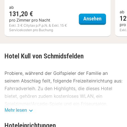
ab
ab
131,20 €
12
Hotel Resta
Ansehen
pro Zimmer pro Nacht
pro
Exkl. 3 € Citytax p.P.p.N. & Exkl. 15 €
Servicekosten pro Buchung
Exkl
Hotel Kull von Schmidsfelden
Probiere, während der Golfspieler der Familie an
seinem Abschlag feilt, folgende Freizeiteinrichtung aus:
Fahrradverleih. Zu den Highlights, die dieses Hotel
bietet, gehören zudem kostenloses WLAN, ein
Spielzimmer/Arcade-Spiele und ein Friseursalon.
Mehr lesen
Hotel Kull von Schmidsfelden hat eine Snackbar.
Deinen Durst kannst du an der Bar/Lounge stillen.
Hoteleinrichtungen