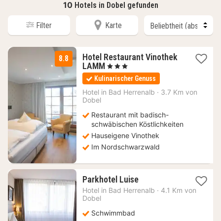
10
Hotels in Dobel gefunden
Filter
Karte
Hotel Restaurant Vinothek
8.8
2
LAMM
, 3 Sterne
Nächte
Kulinarischer Genuss
ab
131,20
Hotel in
Bad Herrenalb
·
3.7 Km von
Dobel
€
Restaurant mit badisch-
schwäbischen Köstlichkeiten
Hauseigene Vinothek
Im Nordschwarzwald
1
Parkhotel Luise
Nacht
Hotel in
Bad Herrenalb
·
4.1 Km von
ab
Dobel
137,60
Schwimmbad
€