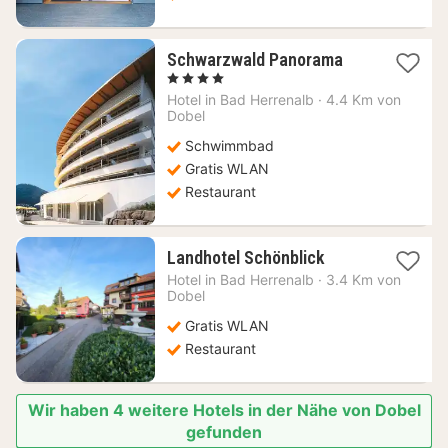
1
Schwarzwald Panorama
Nacht
, 4 Sterne
ab
Hotel in
Bad Herrenalb
·
4.4 Km von
121,48
Dobel
€
Schwimmbad
Gratis WLAN
Restaurant
1
Landhotel Schönblick
Nacht
Hotel in
Bad Herrenalb
·
3.4 Km von
ab
Dobel
129,97
Gratis WLAN
€
Restaurant
Wir haben 4 weitere Hotels in der Nähe von Dobel
gefunden