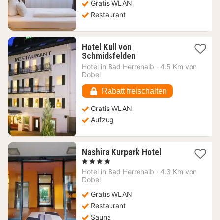
Gratis WLAN
Restaurant
Hotel Kull von
1
Schmidsfelden
Nacht
Hotel in
Bad Herrenalb
·
4.5 Km von
ab
Dobel
67,85
€
Rabatt freischalten
Gratis WLAN
Aufzug
1
Nashira Kurpark Hotel
Nacht
, 4 Sterne
ab
Hotel in
Bad Herrenalb
·
4.3 Km von
90,75
Dobel
€
Gratis WLAN
Restaurant
Sauna