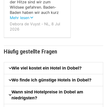
der Hitze sind wir zum
Wildsee gefahren. Baden-
Baden haben wir auch kurz
besucht; es ist eine schöne
Mehr lesen
Stadt mit schicken
Debora de Vuyst ‐ NL, 8 Jul
Geschäften, aber es war zu
2026
heiß, um alles zu sehen.
Häufig gestellte Fragen
Wie viel kostet ein Hotel in Dobel?
Wo finde ich günstige Hotels in Dobel?
Wann sind Hotelpreise in Dobel am
niedrigsten?