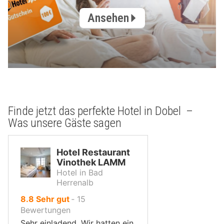
Ansehen
Finde jetzt das perfekte Hotel in Dobel –
Was unsere Gäste sagen
Hotel Restaurant
Vinothek LAMM
Hotel in Bad
Herrenalb
von
8.8
Sehr gut
‐
15
10,
Bewertungen
Sehr einladend. Wir hatten ein