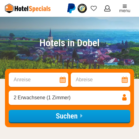
menu
Meine
Favoriten
Hotels in Dobel
Anreise
Abreise
2 Erwachsene (1 Zimmer)
Suchen