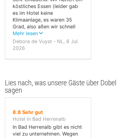
köstliches Essen (leider gab
es im Hotel keine
Klimaanlage, es waren 35
Grad, also aßen wir schnell
und gingen wieder) und gute
Mehr lesen
Weine zu einem vernünftigen
Debora de Vuyst ‐ NL, 8 Jul
Preis.
2026
Lies nach, was unsere Gäste über Dobel
sagen
von
8.8
Sehr gut
10,
Hotel in Bad Herrenalb
In Bad Herrenalb gibt es nicht
viel zu unternehmen. Wegen