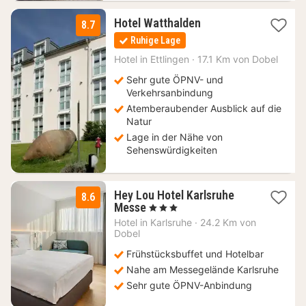
1
Hotel Watthalden
8.7
Nacht
Ruhige Lage
ab
99
Hotel in
Ettlingen
·
17.1 Km von Dobel
€
Sehr gute ÖPNV- und
Verkehrsanbindung
Atemberaubender Ausblick auf die
Natur
Lage in der Nähe von
Sehenswürdigkeiten
Hey Lou Hotel Karlsruhe
8.6
2
Messe
, 3 Sterne
Nächte
Hotel in
Karlsruhe
·
24.2 Km von
ab
Dobel
64
Frühstücksbuffet und Hotelbar
€
Nahe am Messegelände Karlsruhe
Sehr gute ÖPNV-Anbindung