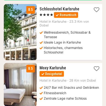
1
Schlosshotel Karlsruhe
8.5
Nacht
, 4 Sterne
Romantisch
ab
89
Hotel in
Karlsruhe
·
23.3 Km von
Dobel
€
Wellnessbereich, Schlossbar &
Terrasse
Ideale Lage in Karlsruhe
Historisches, charmantes
Schlosshotel
1
Moxy Karlsruhe
8.5
Nacht
Designhotel
ab
69
Hotel in
Karlsruhe
·
28 Km von Dobel
€
24/7 Bar mit Snacks und Getränken
Fitnessbereich
Zentrale Lage nahe Schloss