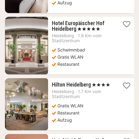
Aufzug
Hotel Europäischer Hof
1
Heidelberg
, 5 Sterne
Nacht
Heidelberg
·
1.9 Km vom
ab
Stadtzentrum
262,62
Schwimmbad
€
Gratis WLAN
Restaurant
1
Hilton Heidelberg
, 4 Sterne
Nacht
Heidelberg
·
1.7 Km vom
ab
Stadtzentrum
102,48
Gratis WLAN
€
Restaurant
Aufzug