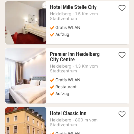
1
Hotel Mille Stelle City
Nacht
Heidelberg
·
1.5 Km vom
ab
Stadtzentrum
55,14
Gratis WLAN
€
Aufzug
Premier Inn Heidelberg
1
City Centre
Nacht
Heidelberg
·
1.3 Km vom
ab
Stadtzentrum
51,35
Gratis WLAN
€
Restaurant
Aufzug
1
Hotel Classic Inn
Nacht
Heidelberg
·
800 m vom
ab
Stadtzentrum
80,37
Gratis WLAN