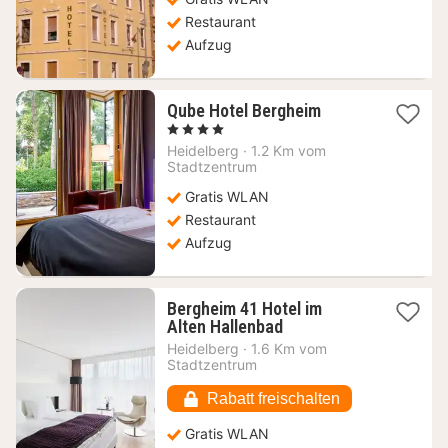
€
Restaurant
Aufzug
1
Qube Hotel Bergheim
Nacht
, 4 Sterne
ab
Heidelberg
·
1.2 Km vom
105,46
Stadtzentrum
€
Gratis WLAN
Restaurant
Aufzug
Bergheim 41 Hotel im
1
Alten Hallenbad
Nacht
Heidelberg
·
1.6 Km vom
ab
Stadtzentrum
102,56
€
Rabatt freischalten
Gratis WLAN