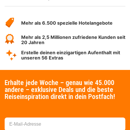
Über
Hotelspecials
Mehr als 6.500 spezielle Hotelangebote
Mehr als 2,5 Millionen zufriedene Kunden seit
20 Jahren
Erstelle deinen einzigartigen Aufenthalt mit
unseren 56 Extras
Erhalte jede Woche – genau wie 45.000
andere – exklusive Deals und die beste
Reiseinspiration direkt in dein Postfach!