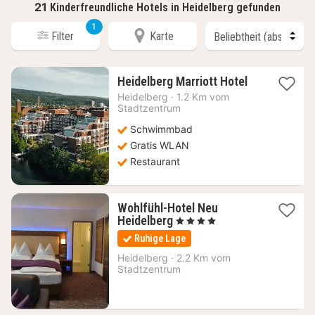
21
Kinderfreundliche Hotels in Heidelberg gefunden
1
Filter
Karte
1
Heidelberg Marriott Hotel
Nacht
Heidelberg
·
1.2 Km vom
ab
Stadtzentrum
97,99
Schwimmbad
€
Gratis WLAN
Restaurant
Wohlfühl-Hotel Neu
1
Heidelberg
, 4 Sterne
Nacht
Ruhige Lage
ab
71,20
Heidelberg
·
2.2 Km vom
Stadtzentrum
€