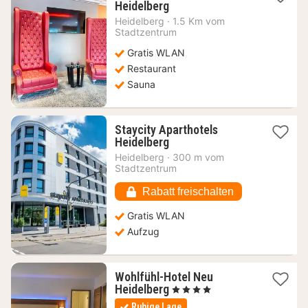
1
Heidelberg
Nacht
Heidelberg
·
1.5 Km vom
ab
Stadtzentrum
56,36
Gratis WLAN
€
Restaurant
Sauna
Staycity Aparthotels
1
Heidelberg
Nacht
Heidelberg
·
300 m vom
ab
Stadtzentrum
68,97
€
Rabatt freischalten
Gratis WLAN
Aufzug
Wohlfühl-Hotel Neu
1
Heidelberg
, 4 Sterne
Nacht
Ruhige Lage