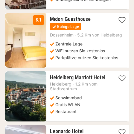
1
Midori Guesthouse
8.1
Nacht
Ruhige Lage
ab
114
Dossenheim
·
5.2 Km von Heidelberg
€
Zentrale Lage
WiFi nutzen Sie kostenlos
Parkplätze nutzen Sie kostenlos
1
Heidelberg Marriott Hotel
Nacht
Heidelberg
·
1.2 Km vom
ab
Stadtzentrum
97,99
Schwimmbad
€
Gratis WLAN
Restaurant
Leonardo Hotel