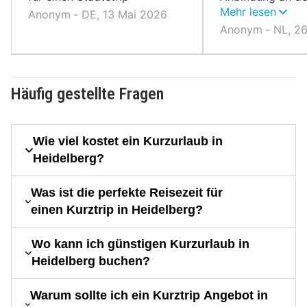
öffentlichen Nah
Mehr lesen
Anonym ‐ DE, 13 Mai 2026
Heidelberg leich
Anonym ‐ NL, 26
erreichen.
Häufig gestellte Fragen
Wie viel kostet ein Kurzurlaub in
Heidelberg?
Was ist die perfekte Reisezeit für
einen Kurztrip in Heidelberg?
Wo kann ich günstigen Kurzurlaub in
Heidelberg buchen?
Warum sollte ich ein Kurztrip Angebot in