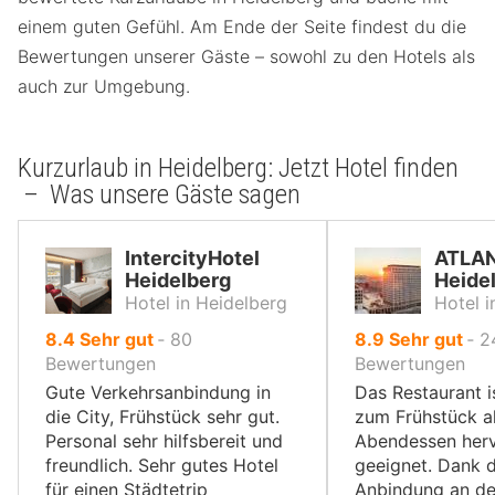
einem guten Gefühl. Am Ende der Seite findest du die
Bewertungen unserer Gäste – sowohl zu den Hotels als
auch zur Umgebung.
Kurzurlaub in Heidelberg: Jetzt Hotel finden
– Was unsere Gäste sagen
IntercityHotel
ATLAN
Heidelberg
Heide
Hotel in Heidelberg
Hotel i
von
von
8.4
Sehr gut
‐
80
8.9
Sehr gut
‐
2
10,
10,
Bewertungen
Bewertungen
Gute Verkehrsanbindung in
Das Restaurant i
die City, Frühstück sehr gut.
zum Frühstück a
Personal sehr hilfsbereit und
Abendessen her
freundlich. Sehr gutes Hotel
geeignet. Dank 
für einen Städtetrip
Anbindung an d