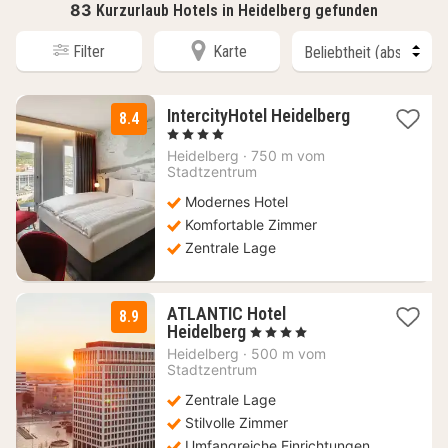
83
Kurzurlaub Hotels in Heidelberg gefunden
Filter
Karte
1
IntercityHotel Heidelberg
8.4
Nacht
, 4 Sterne
ab
Heidelberg
·
750 m vom
89
Stadtzentrum
€
Modernes Hotel
Komfortable Zimmer
Zentrale Lage
ATLANTIC Hotel
8.9
1
Heidelberg
, 4 Sterne
Nacht
Heidelberg
·
500 m vom
ab
Stadtzentrum
134
Zentrale Lage
€
Stilvolle Zimmer
Umfangreiche Einrichtungen