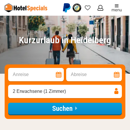
menu
Meine
Favoriten
Kurzurlaub in Heidelberg
Anreise
Abreise
2 Erwachsene (1 Zimmer)
Suchen