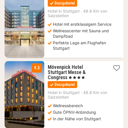
Nächte
Designhotel
ab
94
Hotel in
Stuttgart
·
48.8 Km von
Salzstetten
€
Hotel mit erstklassigem Service
Wellnesscenter mit Sauna und
Dampfbad
Perfekte Lage am Flughafen
Stuttgart
Mövenpick Hotel
9.3
Stuttgart Messe &
2
Congress
, 4 Sterne
Nächte
Designhotel
ab
94
Hotel in
Stuttgart
·
48.8 Km von
Salzstetten
€
Wellnessbereich
Gute ÖPNV-Anbindung
In der Nähe von Stuttgart