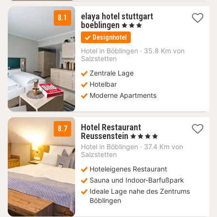
elaya hotel stuttgart
8.1
1
boeblingen
, 3 Sterne
Nacht
Designhotel
ab
56
Hotel in
Böblingen
·
35.8 Km von
Salzstetten
€
Zentrale Lage
Hotelbar
Moderne Apartments
Hotel Restaurant
8.7
2
Reussenstein
, 4 Sterne
Nächte
Hotel in
Böblingen
·
37.4 Km von
ab
Salzstetten
109
Hoteleigenes Restaurant
€
Sauna und Indoor-Barfußpark
Ideale Lage nahe des Zentrums
Böblingen