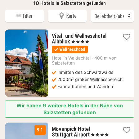
10
Hotels in Salzstetten gefunden
Filter
Karte
Vital- und Wellnesshotel
1
Albblick
, 4 Sterne
Nacht
Wellnesshotel
ab
999
Hotel in
Waldachtal
·
400 m von
Salzstetten
€
Inmitten des Schwarzwalds
2000m² großer Wellnessbereich
Fahrradfahren und Wandern
Wir haben 9 weitere Hotels in der Nähe von
Salzstetten gefunden
Mövenpick Hotel
9.1
2
Stuttgart Airport
, 4 Sterne