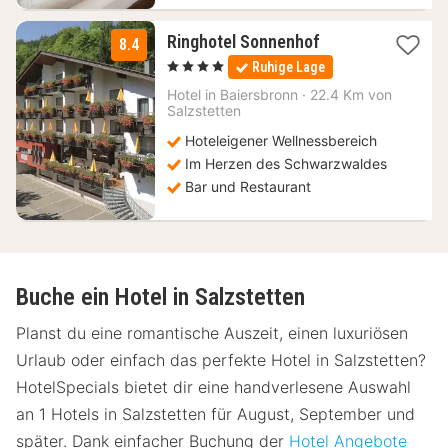
1
Ringhotel Sonnenhof
8.4
Nacht
, 4 Sterne
Ruhige Lage
ab
144
Hotel in
Baiersbronn
·
22.4 Km von
Salzstetten
€
Hoteleigener Wellnessbereich
Im Herzen des Schwarzwaldes
Bar und Restaurant
Buche ein Hotel in Salzstetten
Planst du eine romantische Auszeit, einen luxuriösen
Urlaub oder einfach das perfekte Hotel in Salzstetten?
HotelSpecials bietet dir eine handverlesene Auswahl
an 1 Hotels in Salzstetten für August, September und
später. Dank einfacher Buchung der
Hotel Angebote