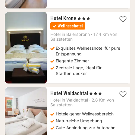
1
Hotel Krone
, 3 Sterne
Nacht
Wellnesshotel
ab
156,40
Hotel in
Baiersbronn
·
17.4 Km von
Salzstetten
€
Exquisites Wellnesshotel für pure
Entspannung
Elegante Zimmer
Zentrale Lage, ideal für
Stadtentdecker
1
Hotel Waldachtal
, 3 Sterne
Nacht
Hotel in
Waldachtal
·
2.8 Km von
ab
Salzstetten
197
Hoteleigener Wellnessbereich
€
Naturreiche Umgebung
Gute Anbindung zur Autobahn