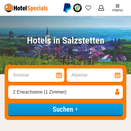
menu
Meine
Favoriten
Hotels in Salzstetten
Anreise
Abreise
2 Erwachsene (1 Zimmer)
Suchen