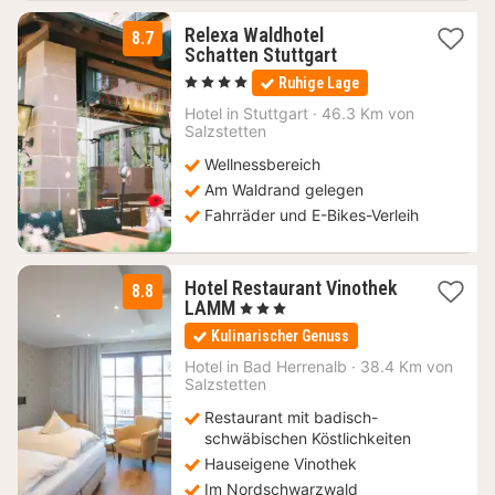
Relexa Waldhotel
8.7
1
Schatten Stuttgart
Nacht
, 4 Sterne
Ruhige Lage
ab
112,50
Hotel in
Stuttgart
·
46.3 Km von
Salzstetten
€
Wellnessbereich
Am Waldrand gelegen
Fahrräder und E-Bikes-Verleih
Hotel Restaurant Vinothek
8.8
2
LAMM
, 3 Sterne
Nächte
Kulinarischer Genuss
ab
131,20
Hotel in
Bad Herrenalb
·
38.4 Km von
Salzstetten
€
Restaurant mit badisch-
schwäbischen Köstlichkeiten
Hauseigene Vinothek
Im Nordschwarzwald