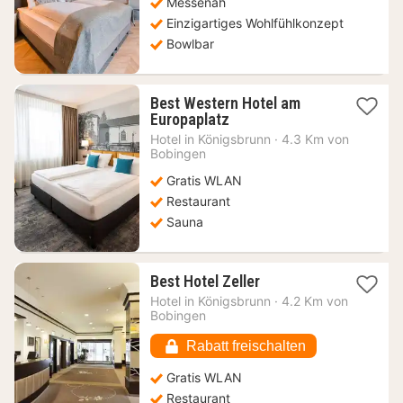
Messenah
€
Einzigartiges Wohlfühlkonzept
Bowlbar
Best Western Hotel am
1
Europaplatz
Nacht
Hotel in
Königsbrunn
·
4.3 Km von
ab
Bobingen
100,93
Gratis WLAN
€
Restaurant
Sauna
1
Best Hotel Zeller
Nacht
Hotel in
Königsbrunn
·
4.2 Km von
ab
Bobingen
100,09
€
Rabatt freischalten
Gratis WLAN
Restaurant