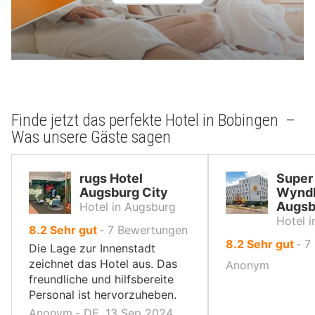
Finde jetzt das perfekte Hotel in Bobingen –
Was unsere Gäste sagen
rugs Hotel
Super
Augsburg City
Wynd
Augsb
Hotel in Augsburg
Hotel 
von
8.2
Sehr gut
‐
7
Bewertungen
von
8.2
Sehr gut
‐
7
10,
Die Lage zur Innenstadt
10,
zeichnet das Hotel aus. Das
Anonym
freundliche und hilfsbereite
Personal ist hervorzuheben.
Anonym ‐ DE, 13 Sep 2024