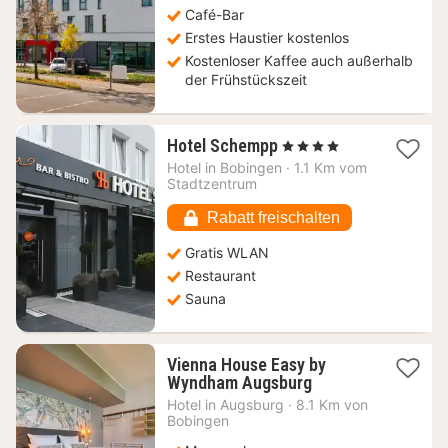
Café-Bar
Erstes Haustier kostenlos
Kostenloser Kaffee auch außerhalb
der Frühstückszeit
1
Hotel Schempp
, 4 Sterne
Nacht
Hotel in
Bobingen
·
1.1 Km vom
ab
Stadtzentrum
86,80
€
Rabatt freischalten
Gratis WLAN
Restaurant
Sauna
Vienna House Easy by
1
Wyndham Augsburg
Nacht
Hotel in
Augsburg
·
8.1 Km von
ab
Bobingen
70,84