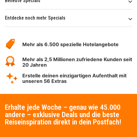
Beliebte Specials
Entdecke noch mehr Specials
Über
Hotelspecials
Mehr als 6.500 spezielle Hotelangebote
Mehr als 2,5 Millionen zufriedene Kunden seit
20 Jahren
Erstelle deinen einzigartigen Aufenthalt mit
unseren 56 Extras
Erhalte jede Woche – genau wie 45.000
andere – exklusive Deals und die beste
Reiseinspiration direkt in dein Postfach!