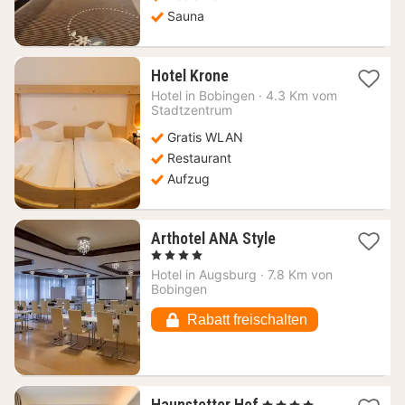
Sauna
1
Hotel Krone
Nacht
Hotel in
Bobingen
·
4.3 Km vom
ab
Stadtzentrum
92,52
Gratis WLAN
€
Restaurant
Aufzug
1
Arthotel ANA Style
Nacht
, 4 Sterne
ab
Hotel in
Augsburg
·
7.8 Km von
52,14
Bobingen
€
Rabatt freischalten
1
Haunstetter Hof
, 4 Sterne