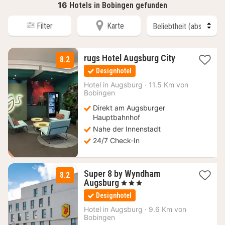
16
Hotels in Bobingen gefunden
Filter
Karte
1
rugs Hotel Augsburg City
8.2
Nacht
Designhotel
ab
72
Hotel in
Augsburg
·
11.5 Km von
Bobingen
€
Direkt am Augsburger
Hauptbahnhof
Nahe der Innenstadt
24/7 Check-In
Super 8 by Wyndham
8.2
1
Augsburg
, 3 Sterne
Nacht
Designhotel
ab
56
Hotel in
Augsburg
·
9.6 Km von
Bobingen
€