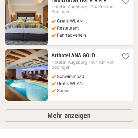
Nacht
Hotel in
Augsburg
·
7.4 Km von
ab
Bobingen
96,72
Gratis WLAN
€
Restaurant
Fahrradverleih
1
Arthotel ANA GOLD
Nacht
Hotel in
Augsburg
·
9.4 Km von
ab
Bobingen
52,28
Schwimmbad
€
Gratis WLAN
Sauna
Hotels
Mehr anzeigen