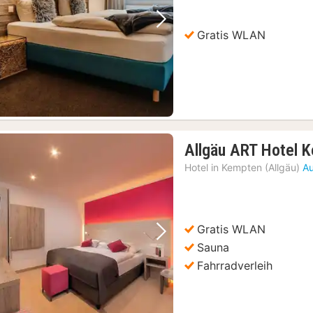
Vorheriges Bild
Nächstes Bild
Gratis WLAN
Allgäu ART Hotel 
Hotel in
Kempten (Allgäu)
Au
Gratis WLAN
Vorheriges Bild
Nächstes Bild
Sauna
Fahrradverleih