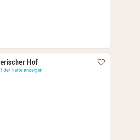
1
erischer Hof
Nacht
f der Karte anzeigen
ab
116,92
€