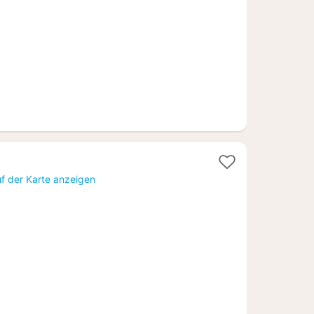
€
1
Nacht
f der Karte anzeigen
ab
107,48
€