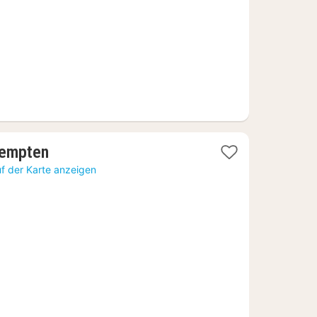
€
1
Kempten
Nacht
f der Karte anzeigen
ab
127,11
€