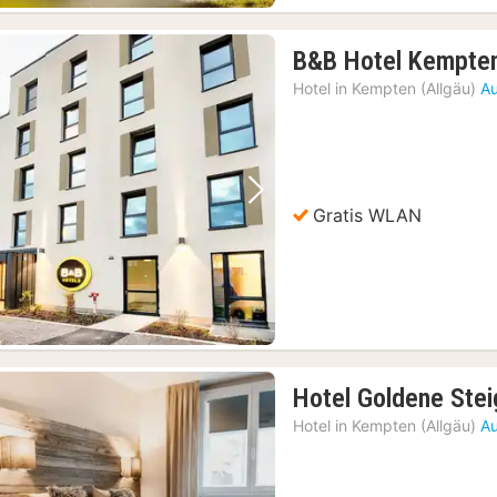
B&B Hotel Kempte
Hotel in
Kempten (Allgäu)
Au
Vorheriges Bild
Nächstes Bild
Gratis WLAN
Hotel Goldene Stei
Hotel in
Kempten (Allgäu)
Au