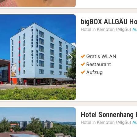
bigBOX ALLGÄU Ho
Hotel in
Kempten (Allgäu)
Au
Gratis WLAN
Vorheriges Bild
Nächstes Bild
Restaurant
Aufzug
Hotel Sonnenhang
Hotel in
Kempten (Allgäu)
Au