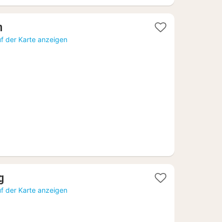
1
n
Nacht
f der Karte anzeigen
ab
90,65
€
1
g
Nacht
f der Karte anzeigen
ab
99,65