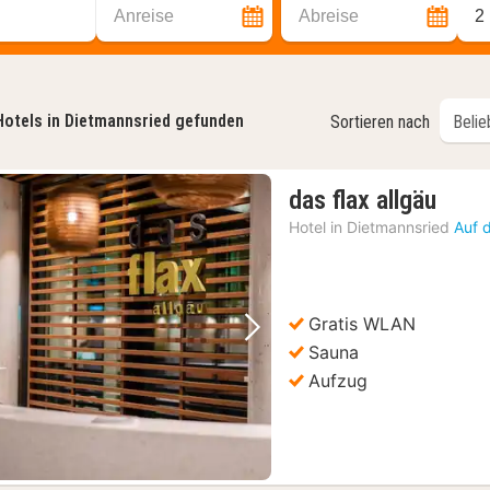
Anreise
Abreise
2
Hotels in Dietmannsried gefunden
Sortieren nach
1
das flax allgäu
Nach
Hotel in
Dietmannsried
Auf 
ab
86,8
€
Gratis WLAN
Vorheriges Bild
Nächstes Bild
Sauna
Aufzug