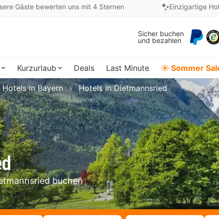
sere Gäste bewerten uns mit 4 Sternen
Einzigartige Ho
Sicher buchen
und bezahlen
Kurzurlaub
Deals
Last Minute
☀️ Sommer Sal
Hotels in Bayern
Hotels in Dietmannsried
ed
Dietmannsried buchen