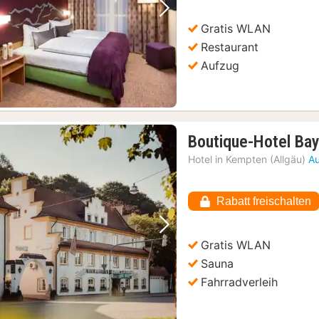
Vorheriges Bild
Nächstes Bild
Gratis WLAN
Restaurant
Aufzug
 Samstagen und Sonntagen
(1)
Boutique-Hotel Bay
Hotel in
Kempten (Allgäu)
Au
Rabatt freischalten
Vorheriges Bild
Nächstes Bild
Gratis WLAN
Sauna
Fahrradverleih