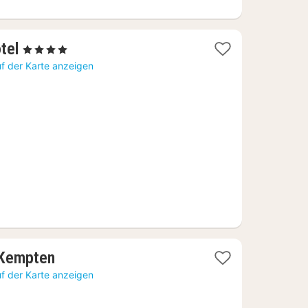
1
tel
, 4 Sterne
Nacht
f der Karte anzeigen
ab
126,07
€
1
 Kempten
Nacht
f der Karte anzeigen
ab
102,80