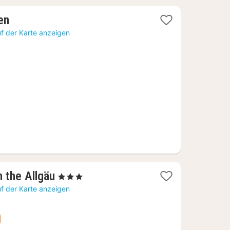
1
en
Nacht
f der Karte anzeigen
ab
71,03
€
1
n the Allgäu
, 3 Sterne
Nacht
f der Karte anzeigen
ab
140,42
€