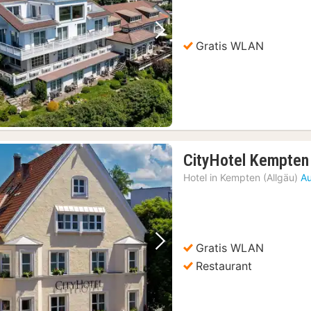
Vorheriges Bild
Nächstes Bild
Gratis WLAN
CityHotel Kempten
Hotel in
Kempten (Allgäu)
Au
Gratis WLAN
Vorheriges Bild
Nächstes Bild
Restaurant