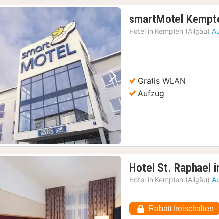
smartMotel Kempt
Hotel in
Kempten (Allgäu)
Au
Gratis WLAN
Vorheriges Bild
Nächstes Bild
Aufzug
Hotel St. Raphael i
Hotel in
Kempten (Allgäu)
Au
Rabatt freischalten