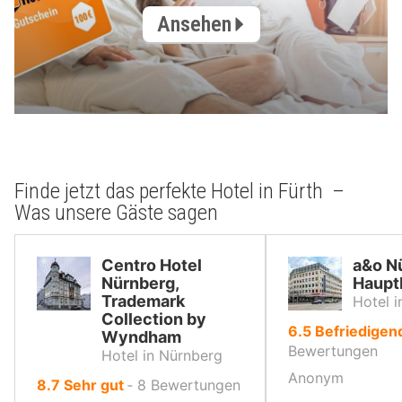
Ansehen
Finde jetzt das perfekte Hotel in Fürth –
Was unsere Gäste sagen
Centro Hotel
a&o N
Nürnberg,
Haupt
Trademark
Hotel 
Collection by
von
6.5
Befriedigen
Wyndham
10,
Bewertungen
Hotel in Nürnberg
Anonym
von
8.7
Sehr gut
‐
8
Bewertungen