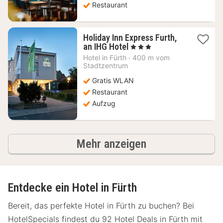
Restaurant
Holiday Inn Express Furth,
1
an IHG Hotel
, 3 Sterne
Nacht
Hotel in
Fürth
·
400 m vom
ab
Stadtzentrum
70
Gratis WLAN
€
Restaurant
Aufzug
Hotels
Mehr anzeigen
Entdecke ein Hotel in Fürth
Bereit, das perfekte Hotel in Fürth zu buchen? Bei
HotelSpecials findest du 92 Hotel Deals in Fürth mit