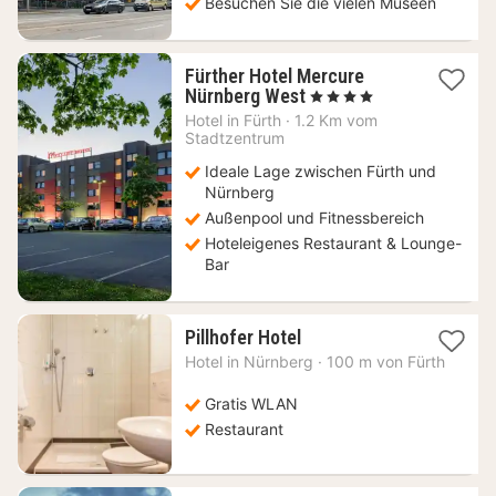
Besuchen Sie die vielen Museen
Fürther Hotel Mercure
1
Nürnberg West
, 4 Sterne
Nacht
Hotel in
Fürth
·
1.2 Km vom
ab
Stadtzentrum
89
Ideale Lage zwischen Fürth und
€
Nürnberg
Außenpool und Fitnessbereich
Hoteleigenes Restaurant & Lounge-
Bar
1
Pillhofer Hotel
Nacht
Hotel in
Nürnberg
·
100 m von Fürth
ab
64,49
Gratis WLAN
€
Restaurant