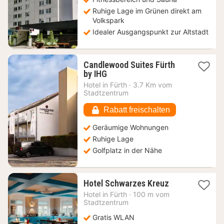
Ruhige Lage im Grünen direkt am
Volkspark
Idealer Ausgangspunkt zur Altstadt
Candlewood Suites Fürth
1
by IHG
Nacht
Hotel in
Fürth
·
3.7 Km vom
ab
Stadtzentrum
94
€
Rabatt freischalten
Geräumige Wohnungen
Ruhige Lage
Golfplatz in der Nähe
1
Hotel Schwarzes Kreuz
Nacht
Hotel in
Fürth
·
100 m vom
ab
Stadtzentrum
83,27
Gratis WLAN
€