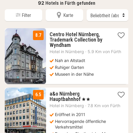
92
Hotels in Fürth gefunden
Filter
Karte
Centro Hotel Nürnberg,
8.7
Trademark Collection by
1
Wyndham
Nacht
Hotel in
Nürnberg
·
5.9 Km von Fürth
ab
58,88
Nah an Altstadt
€
Ruhiger Garten
Museen in der Nähe
a&o Nürnberg
6.5
2
Hauptbahnhof
, 2 Sterne
Nächte
Hotel in
Nürnberg
·
7.8 Km von Fürth
ab
82,09
Eröffnet in 2011
€
Hervorragende öffentliche
Verkehrsmittel