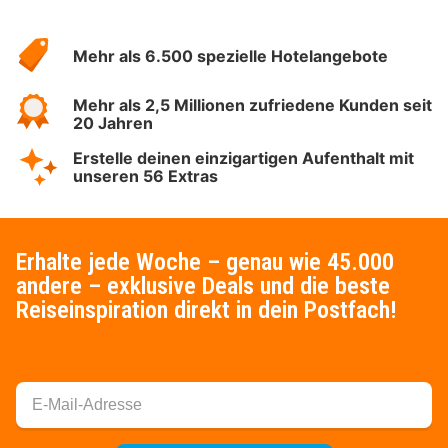
Über
Hotelspecials
Mehr als 6.500 spezielle Hotelangebote
Mehr als 2,5 Millionen zufriedene Kunden seit
20 Jahren
Erstelle deinen einzigartigen Aufenthalt mit
unseren 56 Extras
Erhalte jede Woche – genau wie 45.000
andere – exklusive Deals und die beste
Reiseinspiration direkt in dein Postfach!