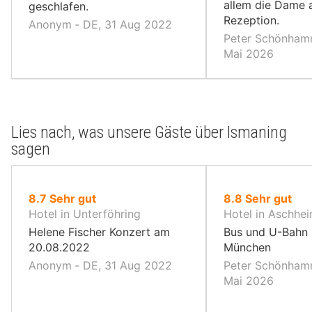
allem die Dame 
geschlafen.
Rezeption.
Anonym ‐ DE, 31 Aug 2022
Peter Schönhamm
Mai 2026
Lies nach, was unsere Gäste über Ismaning
sagen
von
von
8.7
Sehr gut
8.8
Sehr gut
10,
10,
Hotel in Unterföhring
Hotel in Aschhe
Helene Fischer Konzert am
Bus und U-Bahn
20.08.2022
München
Anonym ‐ DE, 31 Aug 2022
Peter Schönhamm
Mai 2026