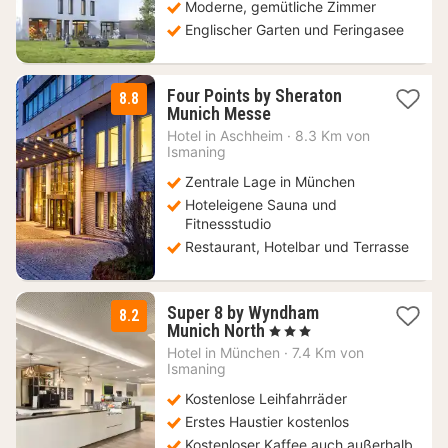
Moderne, gemütliche Zimmer
Englischer Garten und Feringasee
Four Points by Sheraton
8.8
2
Munich Messe
Nächte
Hotel in
Aschheim
·
8.3 Km von
ab
Ismaning
64
Zentrale Lage in München
€
Hoteleigene Sauna und
Fitnessstudio
Restaurant, Hotelbar und Terrasse
Super 8 by Wyndham
8.2
1
Munich North
, 3 Sterne
Nacht
Hotel in
München
·
7.4 Km von
ab
Ismaning
55,20
Kostenlose Leihfahrräder
€
Erstes Haustier kostenlos
Kostenloser Kaffee auch außerhalb