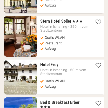
Aufzug
1
Stern Hotel Soller
, 3 Sterne
Nacht
Hotel in
Ismaning
·
350 m vom
ab
Stadtzentrum
111,03
Gratis WLAN
€
Restaurant
Aufzug
1
Hotel Frey
Nacht
Hotel in
Ismaning
·
50 m vom
ab
Stadtzentrum
140,19
Gratis WLAN
€
Aufzug
1
Bed & Breakfast Erber
Nacht
, 3 Sterne