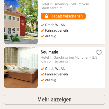
ab
Hotel in
Ismaning
·
500 m vom
148,60
Stadtzentrum
€
Rabatt freischalten
Gratis WLAN
Fahrradverleih
Aufzug
1
Soulmade
Nacht
Hotel in
Garching bei München
·
2.5
ab
Km von Ismaning
103,29
Gratis WLAN
€
Fahrradverleih
Aufzug
Hotels
Mehr anzeigen