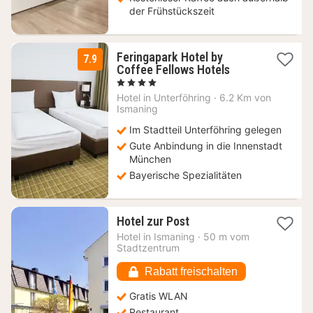
der Frühstückszeit
Feringapark Hotel by
7.9
2
Coffee Fellows Hotels
Nächte
, 4 Sterne
ab
Hotel in
Unterföhring
·
6.2 Km von
69
Ismaning
€
Im Stadtteil Unterföhring gelegen
Gute Anbindung in die Innenstadt
München
Bayerische Spezialitäten
1
Hotel zur Post
Nacht
Hotel in
Ismaning
·
50 m vom
ab
Stadtzentrum
115,89
€
Rabatt freischalten
Gratis WLAN
Restaurant