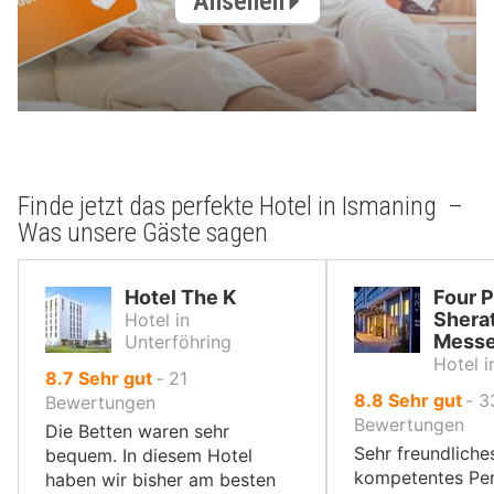
Ansehen
Finde jetzt das perfekte Hotel in Ismaning –
Was unsere Gäste sagen
Hotel The K
Four P
Shera
Hotel in
Mess
Unterföhring
Hotel 
von
8.7
Sehr gut
‐
21
von
8.8
Sehr gut
‐
3
10,
Bewertungen
10,
Bewertungen
Die Betten waren sehr
Sehr freundliche
bequem. In diesem Hotel
kompetentes Per
haben wir bisher am besten