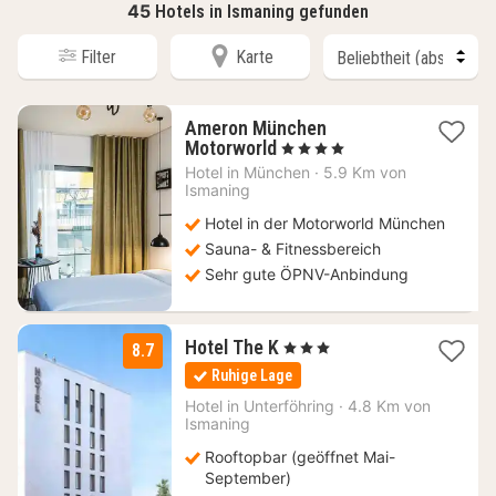
45
Hotels in Ismaning gefunden
Filter
Karte
Ameron München
1
Motorworld
, 4 Sterne
Nacht
Hotel in
München
·
5.9 Km von
ab
Ismaning
149
Hotel in der Motorworld München
€
Sauna- & Fitnessbereich
Sehr gute ÖPNV-Anbindung
1
Hotel The K
, 3 Sterne
8.7
Nacht
Ruhige Lage
ab
149
Hotel in
Unterföhring
·
4.8 Km von
Ismaning
€
Rooftopbar (geöffnet Mai-
September)