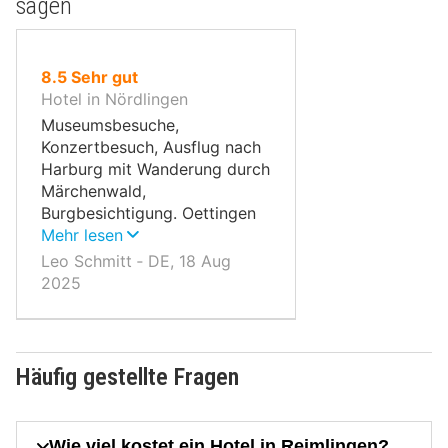
sagen
von
8.5
Sehr gut
10,
Hotel in Nördlingen
Museumsbesuche,
Konzertbesuch, Ausflug nach
Harburg mit Wanderung durch
Märchenwald,
Burgbesichtigung. Oettingen
ganz interessant da
Mehr lesen
zweigeteilt in Barock links
Leo Schmitt ‐ DE, 18 Aug
und Fachwerk rechts vom
2025
Schloss aus gesehen
,Besichtigung wert. Einkehr,
sowie Einkaufsmöglichkeit
sind reichlich vorhanden.
Häufig gestellte Fragen
Wie viel kostet ein Hotel in Reimlingen?