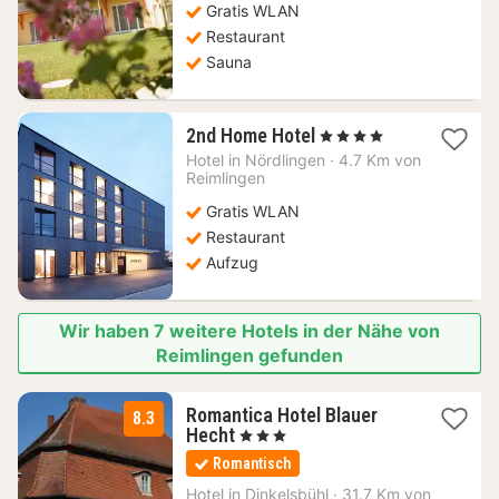
Gratis WLAN
Restaurant
Sauna
1
2nd Home Hotel
, 4 Sterne
Nacht
Hotel in
Nördlingen
·
4.7 Km von
ab
Reimlingen
117,01
Gratis WLAN
€
Restaurant
Aufzug
Wir haben 7 weitere Hotels in der Nähe von
Reimlingen gefunden
Romantica Hotel Blauer
8.3
1
Hecht
, 3 Sterne
Nacht
Romantisch
ab
88,83
Hotel in
Dinkelsbühl
·
31.7 Km von