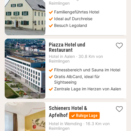
ab
Reimlingen
85,04
Familiengeführtes Hotel
€
Ideal auf Durchreise
Besuch Legoland
Piazza Hotel und
1
Restaurant
Nacht
Hotel in
Aalen
·
30.8 Km von
ab
Reimlingen
109
Fitnessbereich und Sauna im Hotel
€
Gratis AlbCard, ideal für
Sightseeing
Zentrale Lage im Herzen von Aalen
Schieners Hotel &
3
Apfelhof
Ruhige Lage
Nächte
ab
Hotel in
Wemding
·
16.3 Km von
Reimlingen
71,67