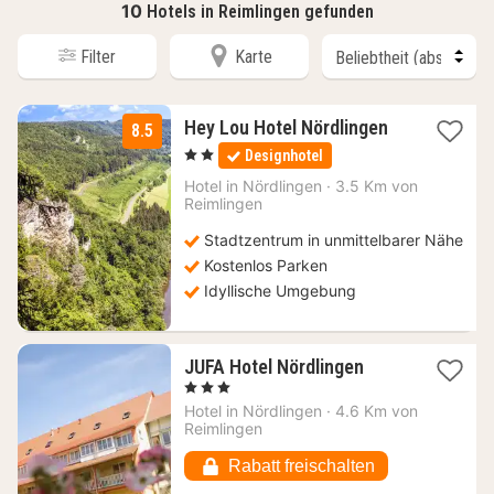
10
Hotels in Reimlingen gefunden
Filter
Karte
2
Hey Lou Hotel Nördlingen
8.5
Nächte
, 2 Sterne
Designhotel
ab
64
Hotel in
Nördlingen
·
3.5 Km von
Reimlingen
€
Stadtzentrum in unmittelbarer Nähe
Kostenlos Parken
Idyllische Umgebung
1
JUFA Hotel Nördlingen
Nacht
, 3 Sterne
ab
Hotel in
Nördlingen
·
4.6 Km von
108,50
Reimlingen
€
Rabatt freischalten