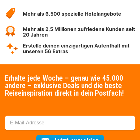
Hotelspecials
Mehr als 6.500 spezielle Hotelangebote
Mehr als 2,5 Millionen zufriedene Kunden seit
20 Jahren
Erstelle deinen einzigartigen Aufenthalt mit
unseren 56 Extras
Erhalte jede Woche – genau wie 45.000
andere – exklusive Deals und die beste
Reiseinspiration direkt in dein Postfach!