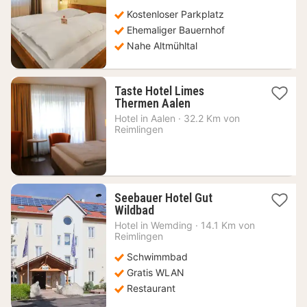
€
Kostenloser Parkplatz
Ehemaliger Bauernhof
Nahe Altmühltal
Taste Hotel Limes
1
Thermen Aalen
Nacht
Hotel in
Aalen
·
32.2 Km von
ab
Reimlingen
89
€
Seebauer Hotel Gut
1
Wildbad
Nacht
Hotel in
Wemding
·
14.1 Km von
ab
Reimlingen
139,25
Schwimmbad
€
Gratis WLAN
Restaurant