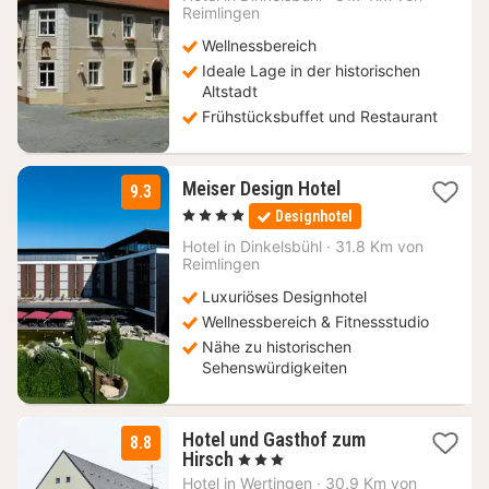
Reimlingen
€
Wellnessbereich
Ideale Lage in der historischen
Altstadt
Frühstücksbuffet und Restaurant
1
Meiser Design Hotel
9.3
Nacht
, 4 Sterne
Designhotel
ab
139
Hotel in
Dinkelsbühl
·
31.8 Km von
Reimlingen
€
Luxuriöses Designhotel
Wellnessbereich & Fitnessstudio
Nähe zu historischen
Sehenswürdigkeiten
Hotel und Gasthof zum
8.8
1
Hirsch
, 3 Sterne
Nacht
Hotel in
Wertingen
·
30.9 Km von