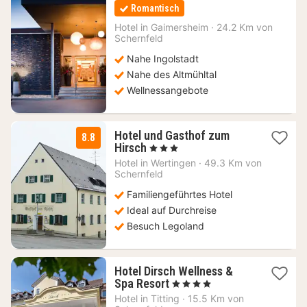
Nacht
Romantisch
ab
140
Hotel in
Gaimersheim
·
24.2 Km von
Schernfeld
€
Nahe Ingolstadt
Nahe des Altmühltal
Wellnessangebote
Hotel und Gasthof zum
8.8
1
Hirsch
, 3 Sterne
Nacht
Hotel in
Wertingen
·
49.3 Km von
ab
Schernfeld
85,04
Familiengeführtes Hotel
€
Ideal auf Durchreise
Besuch Legoland
Hotel Dirsch Wellness &
1
Spa Resort
, 4 Sterne
Nacht
Hotel in
Titting
·
15.5 Km von