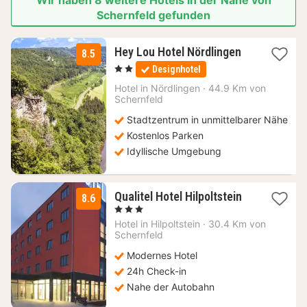
Wir haben 8 weitere Hotels in der Nähe von
Schernfeld gefunden
2
Hey Lou Hotel Nördlingen
8.5
Nächte
, 2 Sterne
Designhotel
ab
64
Hotel in
Nördlingen
·
44.9 Km von
Schernfeld
€
Stadtzentrum in unmittelbarer Nähe
Kostenlos Parken
Idyllische Umgebung
1
Qualitel Hotel Hilpoltstein
8.6
Nacht
, 3 Sterne
ab
Hotel in
Hilpoltstein
·
30.4 Km von
91,80
Schernfeld
€
Modernes Hotel
24h Check-in
Nahe der Autobahn