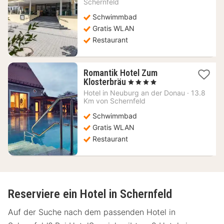
ab
Schernfeld
123,11
Schwimmbad
€
Gratis WLAN
Restaurant
Romantik Hotel Zum
1
Klosterbräu
, 4 Sterne
Nacht
Hotel in
Neuburg an der Donau
·
13.8
ab
Km von Schernfeld
246,14
Schwimmbad
€
Gratis WLAN
Restaurant
Reserviere ein Hotel in Schernfeld
Auf der Suche nach dem passenden Hotel in