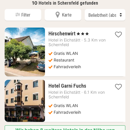
10
Hotels in Schernfeld gefunden
Filter
Karte
1
Hirschenwirt
, 3 Sterne
Nacht
Hotel in
Eichstätt
·
5.3 Km von
ab
Schernfeld
134,58
Gratis WLAN
€
Restaurant
Fahrradverleih
1
Hotel Garni Fuchs
Nacht
Hotel in
Eichstätt
·
6.1 Km von
ab
Schernfeld
107,48
Gratis WLAN
€
Fahrradverleih