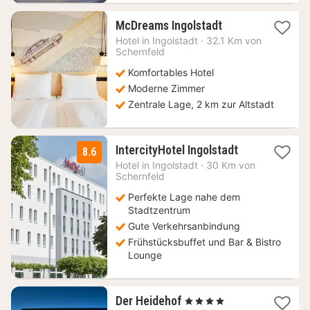
1
McDreams Ingolstadt
Nacht
Hotel in
Ingolstadt
·
32.1 Km von
ab
Schernfeld
43,34
Komfortables Hotel
€
Moderne Zimmer
Zentrale Lage, 2 km zur Altstadt
2
IntercityHotel Ingolstadt
8.6
Nächte
Hotel in
Ingolstadt
·
30 Km von
ab
Schernfeld
89
Perfekte Lage nahe dem
€
Stadtzentrum
Gute Verkehrsanbindung
Frühstücksbuffet und Bar & Bistro
Lounge
1
Der Heidehof
, 4 Sterne