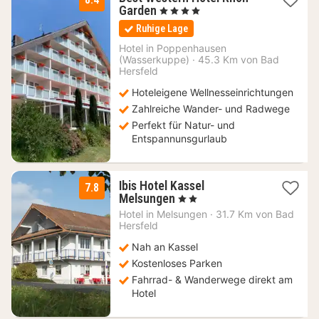
1
Garden
, 4 Sterne
Nacht
Ruhige Lage
ab
108,90
Hotel in
Poppenhausen
(Wasserkuppe)
€
·
45.3 Km von Bad
Hersfeld
Hoteleigene Wellnesseinrichtungen
Zahlreiche Wander- und Radwege
Perfekt für Natur- und
Entspannunsgurlaub
Ibis Hotel Kassel
7.8
1
Melsungen
, 2 Sterne
Nacht
Hotel in
Melsungen
·
31.7 Km von Bad
ab
Hersfeld
75
Nah an Kassel
€
Kostenloses Parken
Fahrrad- & Wanderwege direkt am
Hotel