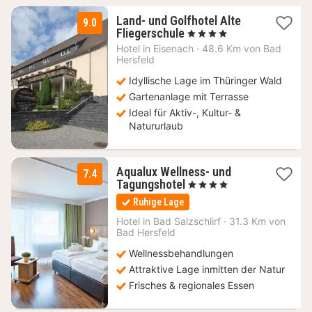
Land- und Golfhotel Alte
9.0
1
Fliegerschule
, 4 Sterne
Nacht
Hotel in
Eisenach
·
48.6 Km von Bad
ab
Hersfeld
74
Idyllische Lage im Thüringer Wald
€
Gartenanlage mit Terrasse
Ideal für Aktiv-, Kultur- &
Natururlaub
Aqualux Wellness- und
7.4
1
Tagungshotel
, 4 Sterne
Nacht
Ruhige Lage
ab
135,20
Hotel in
Bad Salzschlirf
·
31.3 Km von
Bad Hersfeld
€
Wellnessbehandlungen
Attraktive Lage inmitten der Natur
Frisches & regionales Essen