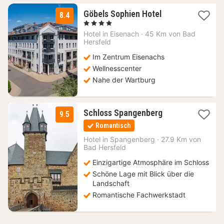
1
Göbels Sophien Hotel
8.4
Nacht
, 4 Sterne
ab
Hotel in
Eisenach
·
45 Km von Bad
129
Hersfeld
€
Im Zentrum Eisenachs
Wellnesscenter
Nahe der Wartburg
1
Schloss Spangenberg
9.5
Nacht
Romantisch
ab
179,20
Hotel in
Spangenberg
·
27.9 Km von
Bad Hersfeld
€
Einzigartige Atmosphäre im Schloss
Schöne Lage mit Blick über die
Landschaft
Romantische Fachwerkstadt