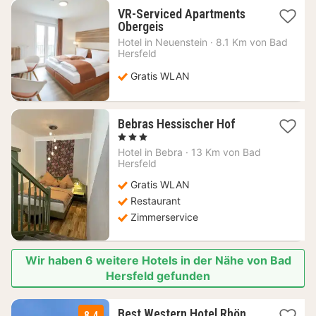
VR-Serviced Apartments
1
Obergeis
Nacht
Hotel in
Neuenstein
·
8.1 Km von Bad
ab
Hersfeld
76,58
€
Gratis WLAN
1
Bebras Hessischer Hof
Nacht
, 3 Sterne
ab
Hotel in
Bebra
·
13 Km von Bad
97,66
Hersfeld
€
Gratis WLAN
Restaurant
Zimmerservice
Wir haben 6 weitere Hotels in der Nähe von Bad
Hersfeld gefunden
Best Western Hotel Rhön
8.4