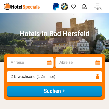
menu
Meine
Favoriten
Hotels in Bad Hersfeld
Anreise
Abreise
2 Erwachsene (1 Zimmer)
Suchen