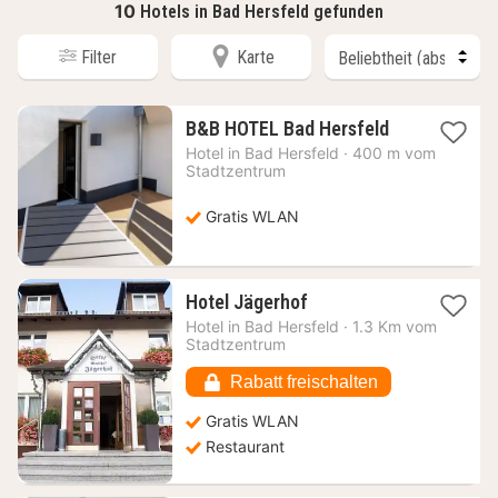
10
Hotels in Bad Hersfeld gefunden
Filter
Karte
1
B&B HOTEL Bad Hersfeld
Nacht
Hotel in
Bad Hersfeld
·
400 m vom
ab
Stadtzentrum
75,70
€
Gratis WLAN
1
Hotel Jägerhof
Nacht
Hotel in
Bad Hersfeld
·
1.3 Km vom
ab
Stadtzentrum
85,98
€
Rabatt freischalten
Gratis WLAN
Restaurant