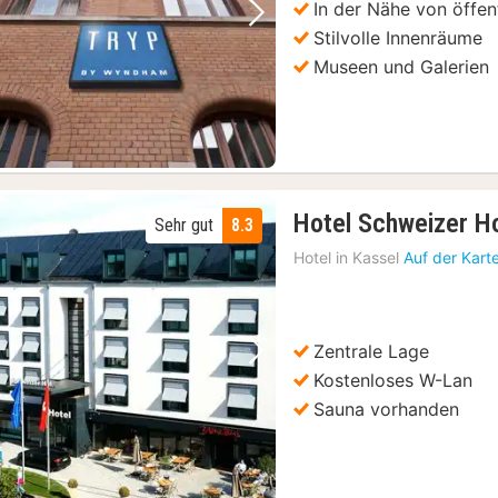
In der Nähe von öffen
Vorheriges Bild
Nächstes Bild
Stilvolle Innenräume
Museen und Galerien
Hotel Schweizer H
Sehr gut
8.3
Hotel in
Kassel
Auf der Kart
Zentrale Lage
Vorheriges Bild
Nächstes Bild
Kostenloses W-Lan
Sauna vorhanden