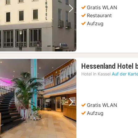
Gratis WLAN
Vorheriges Bild
Nächstes Bild
Restaurant
Aufzug
Hessenland Hotel
Hotel in
Kassel
Auf der Kart
Gratis WLAN
Vorheriges Bild
Nächstes Bild
Aufzug