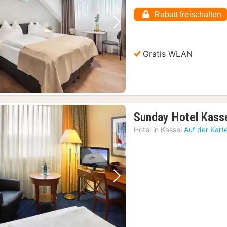
Rabatt freischalten
Vorheriges Bild
Nächstes Bild
Gratis WLAN
Sunday Hotel Kass
Hotel in
Kassel
Auf der Kart
Vorheriges Bild
Nächstes Bild