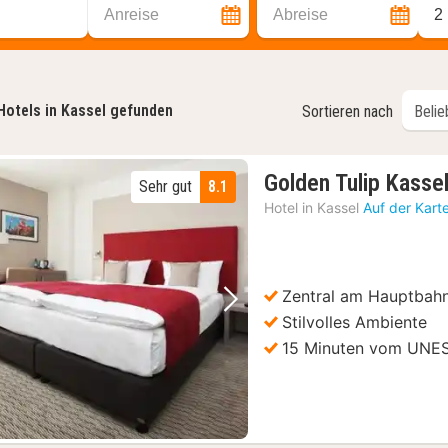
Anreise
Abreise
2
Hotels in Kassel gefunden
Sortieren nach
Golden Tulip Kasse
Sehr gut
8.1
Hotel in
Kassel
Auf der Kart
Zentral am Hauptbah
Vorheriges Bild
Nächstes Bild
Stilvolles Ambiente
15 Minuten vom UNE