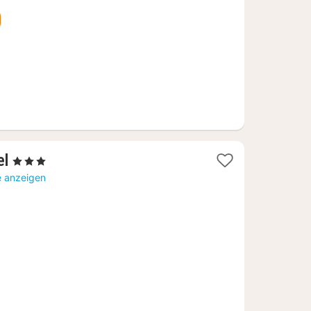
€
1
el
, 3 Sterne
Nacht
e anzeigen
ab
97,15
€