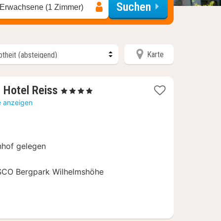
Suchen
 Erwachsene (1 Zimmer)
Karte
1
l Hotel Reiss
, 4 Sterne
Nacht
e anzeigen
ab
121,28
€
nhof gelegen
SCO Bergpark Wilhelmshöhe