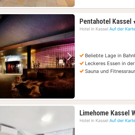
Pentahotel Kassel
,
Hotel in
Kassel
Auf der Kart
Beliebte Lage in Bah
Vorheriges Bild
Nächstes Bild
Leckeres Essen in de
Sauna und Fitnessra
Limehome Kassel W
Hotel in
Kassel
Auf der Kart