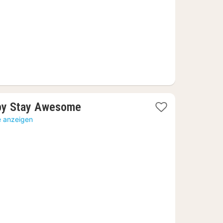
€
1
 by Stay Awesome
Nacht
e anzeigen
ab
63,40
€