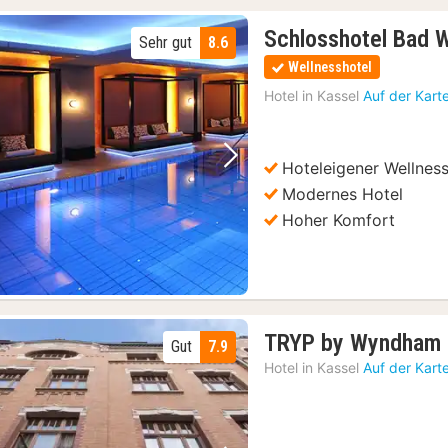
Schlosshotel Bad 
Sehr gut
8.6
Wellnesshotel
Hotel in
Kassel
Auf der Kart
Hoteleigener Wellnes
Vorheriges Bild
Nächstes Bild
Modernes Hotel
Hoher Komfort
TRYP by Wyndham K
Gut
7.9
Hotel in
Kassel
Auf der Kart