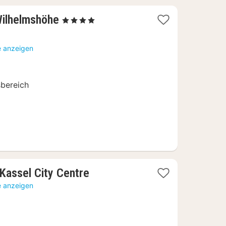
1
Wilhelmshöhe
, 4 Sterne
Nacht
ab
e anzeigen
162,75
€
sbereich
1
assel City Centre
Nacht
e anzeigen
ab
70,31
€