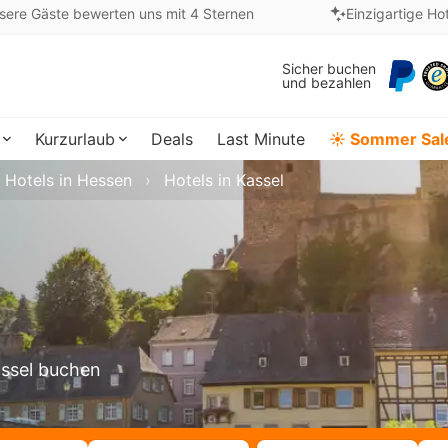
sere Gäste bewerten uns mit 4 Sternen
Einzigartige Ho
Sicher buchen
und bezahlen
Kurzurlaub
Deals
Last Minute
☀️ Sommer Sal
Hotels in Hessen
Hotels in Kassel
assel buchen