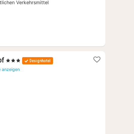
tlichen Verkehrsmittel
1
of
, 3 Sterne
Designhotel
Nacht
e anzeigen
ab
125
€