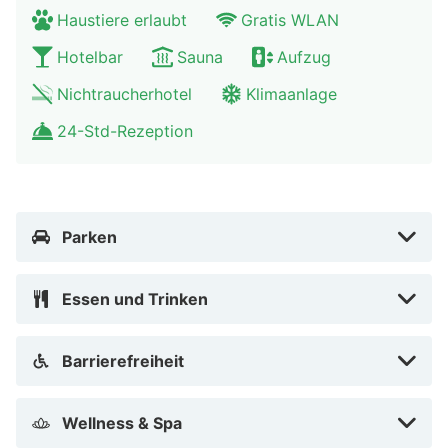
der UNESCO Bergpark Wilhelmshöhe, nur 15 Minuten
Haustiere erlaubt
Gratis WLAN
von dem Hotel entfernt. Buche jetzt deinen Aufenthalt
Hotelbar
Sauna
Aufzug
im August 2026 schon ab 121,28 € und entdecke
Nichtraucherhotel
Klimaanlage
Kassel ganz bequem zu Fuß!
24-Std-Rezeption
Parken
Essen und Trinken
Barrierefreiheit
Wellness & Spa