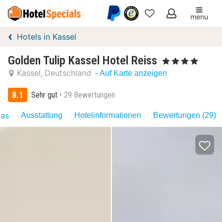
menu
Meine
Hotels in Kassel
Favoriten
Golden Tulip Kassel Hotel Reiss
, 4 Sterne
Kassel
Deutschland
- Auf Karte anzeigen
8.1
Sehr gut
29 Bewertungen
ras
Ausstattung
Hotelinformationen
Bewertungen (29)