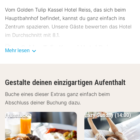
Vom Golden Tulip Kassel Hotel Reiss, das sich beim
Hauptbahnhof befindet, kannst du ganz einfach ins
Zentrum spazieren. Unsere Gäste bewerten das Hotel
im Durchschnitt mit 8.1.
Über Golden Tulip Kassel Hotel Reiss
Mehr lesen
Die schönsten Sehenswürdigkeiten Kassels sind
aufgrund der guten Anbindung schnell zu Fuß oder mit
öffentlichen Verkehrsmitteln erreicht. Somit ist das
Gestalte deinen einzigartigen Aufenthalt
Hotel ein idealer Ausgangspunkt für Städtereisende,
perfekt für einen Kurztrip im August 2026.
Buche eines dieser Extras ganz einfach beim
Abschluss deiner Buchung dazu.
Einrichtungen Golden Tulip Kassel Hotel
Reiss
Frühstück
Lazy Sunday (14:00)
Das Hotel kombiniert moderne Innenarchitektur mit
Architektur der 50er und 70er Jahre. Von deinem