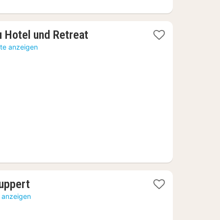
1
 Hotel und Retreat
Nacht
rte anzeigen
ab
164,67
€
1
Ruppert
Nacht
e anzeigen
ab
99,07