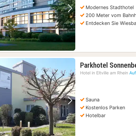
Modernes Stadthotel
Vorheriges Bild
Nächstes Bild
200 Meter vom Bahnh
Entdecken Sie Wiesb
Parkhotel Sonnenb
Hotel in
Eltville am Rhein
Auf
Sauna
Vorheriges Bild
Nächstes Bild
Kostenlos Parken
Hotelbar