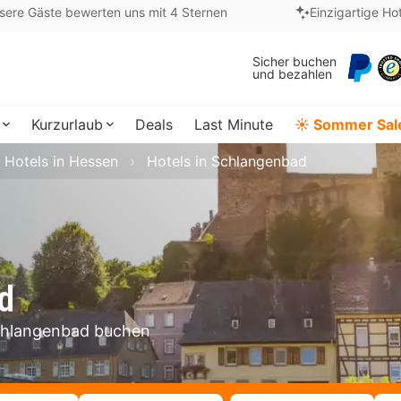
sere Gäste bewerten uns mit 4 Sternen
Einzigartige Ho
Sicher buchen
und bezahlen
Kurzurlaub
Deals
Last Minute
☀️ Sommer Sal
Hotels in Hessen
Hotels in Schlangenbad
d
 Schlangenbad buchen