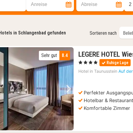
Anreise
Abreise
2
Hotels in Schlangenbad gefunden
Sortieren nach
LEGERE HOTEL Wie
Sehr gut
8.4
, 4 Sterne
Ruhige Lage
Hotel in
Taunusstein
Auf der
Perfekter Ausgangsp
Vorheriges Bild
Nächstes Bild
Hotelbar & Restauran
Komfortable Zimmer