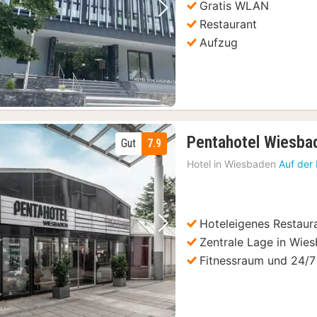
Gratis WLAN
Vorheriges Bild
Nächstes Bild
Restaurant
Aufzug
Pentahotel Wiesba
Gut
7.9
Hotel in
Wiesbaden
Auf der
Hoteleigenes Restaur
Vorheriges Bild
Nächstes Bild
Zentrale Lage in Wie
nd Englisch
(24)
Fitnessraum und 24/7