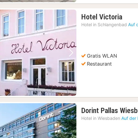
1
Hotel Victoria
Nach
Hotel in
Schlangenbad
Auf 
ab
35,5
€
Gratis WLAN
Vorheriges Bild
Nächstes Bild
Restaurant
Dorint Pallas Wies
Hotel in
Wiesbaden
Auf der