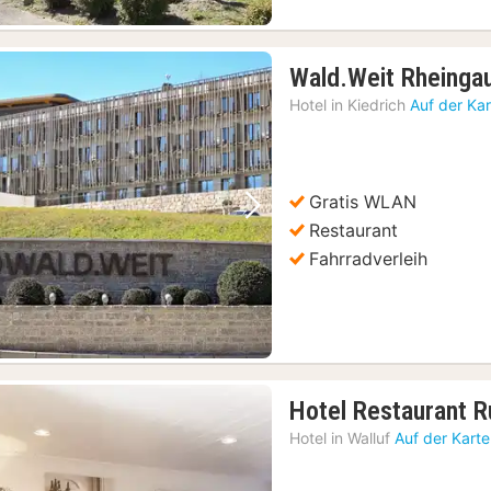
Wald.Weit Rheingau
Hotel in
Kiedrich
Auf der Ka
Gratis WLAN
Vorheriges Bild
Nächstes Bild
Restaurant
Fahrradverleih
Hotel Restaurant 
Hotel in
Walluf
Auf der Kart