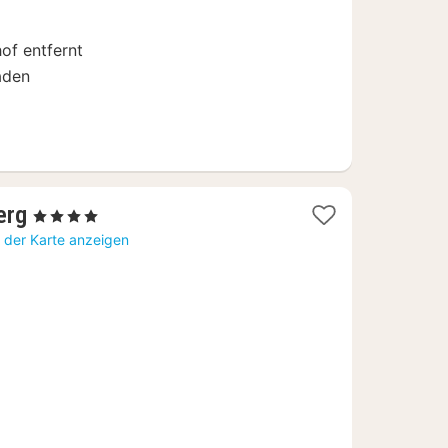
€
of entfernt
aden
2
erg
, 4 Sterne
Nächte
 der Karte anzeigen
ab
143,66
€