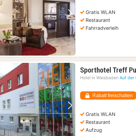
Gratis WLAN
Vorheriges Bild
Nächstes Bild
Restaurant
Fahrradverleih
Sporthotel Treff P
Hotel in
Wiesbaden
Auf der
Rabatt freischalten
Vorheriges Bild
Nächstes Bild
Gratis WLAN
Restaurant
Aufzug