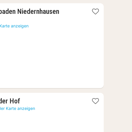
2
baden Niedernhausen
Nächte
ab
 Karte anzeigen
74
€
1
der Hof
Nacht
der Karte anzeigen
ab
82,79
€