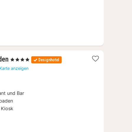
1
den
, 4 Sterne
Designhotel
Nacht
 Karte anzeigen
ab
99
€
ant und Bar
sbaden
 Kiosk