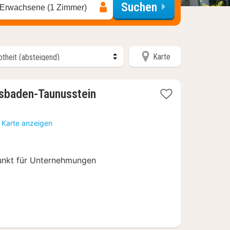
Suchen
 Erwachsene (1 Zimmer)
Karte
2
sbaden-Taunusstein
Nächte
ab
 Karte anzeigen
89
€
unkt für Unternehmungen
t