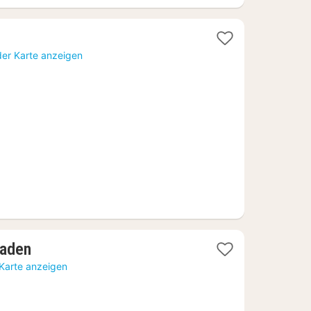
t
der Karte anzeigen
0
1
baden
Nacht
 Karte anzeigen
ab
99