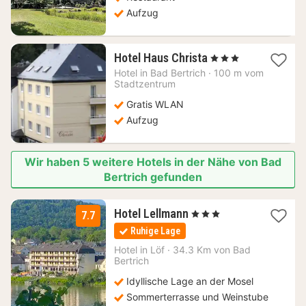
Aufzug
1
Hotel Haus Christa
, 3 Sterne
Nacht
Hotel in
Bad Bertrich
·
100 m vom
ab
Stadtzentrum
116,25
Gratis WLAN
€
Aufzug
Wir haben 5 weitere Hotels in der Nähe von Bad
Bertrich gefunden
2
Hotel Lellmann
, 3 Sterne
7.7
Nächte
Ruhige Lage
ab
169
Hotel in
Löf
·
34.3 Km von Bad
Bertrich
€
Idyllische Lage an der Mosel
Sommerterrasse und Weinstube