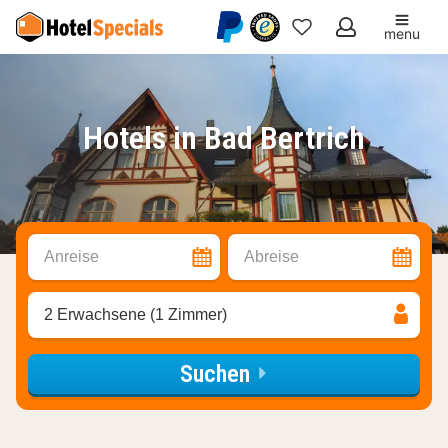
menu
Meine
Favoriten
Hotels in Bad Bertrich
Anreise
Abreise
2 Erwachsene (1 Zimmer)
Suchen