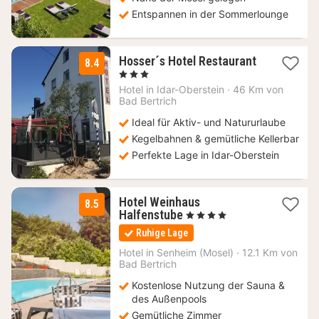
Entspannen in der Sommerlounge
Hosser´s Hotel Restaurant
8.4
3
, 3 Sterne
Nächte
Hotel in
Idar-Oberstein
·
46 Km von
ab
Bad Bertrich
70
Ideal für Aktiv- und Natururlaube
€
Kegelbahnen & gemütliche Kellerbar
Perfekte Lage in Idar-Oberstein
Hotel Weinhaus
8.5
1
Halfenstube
, 4 Sterne
Nacht
Ruhige Lage
ab
215
Hotel in
Senheim (Mosel)
·
12.1 Km von
Bad Bertrich
€
Kostenlose Nutzung der Sauna &
des Außenpools
Gemütliche Zimmer