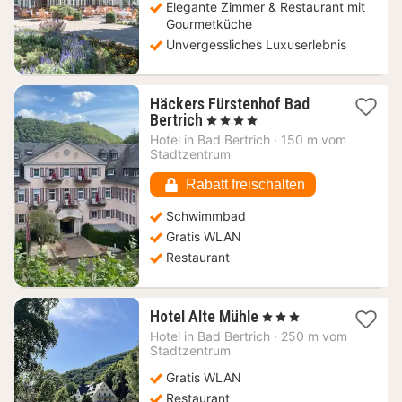
Elegante Zimmer & Restaurant mit
Gourmetküche
Unvergessliches Luxuserlebnis
Häckers Fürstenhof Bad
1
Bertrich
, 4 Sterne
Nacht
Hotel in
Bad Bertrich
·
150 m vom
ab
Stadtzentrum
92,99
€
Rabatt freischalten
Schwimmbad
Gratis WLAN
Restaurant
1
Hotel Alte Mühle
, 3 Sterne
Nacht
Hotel in
Bad Bertrich
·
250 m vom
ab
Stadtzentrum
128,97
Gratis WLAN
€
Restaurant