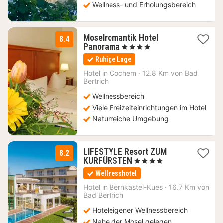
Wellness- und Erholungsbereich
Moselromantik Hotel
8.4
1
Panorama
, 4 Sterne
Nacht
Ruhige Lage
ab
165
Hotel in
Cochem
·
12.8 Km von Bad
Bertrich
€
Wellnessbereich
Viele Freizeiteinrichtungen im Hotel
Naturreiche Umgebung
LIFESTYLE Resort ZUM
8.2
1
KURFÜRSTEN
, 4 Sterne
Nacht
Wellnesshotel
ab
256
Hotel in
Bernkastel-Kues
·
16.7 Km von
Bad Bertrich
€
Hoteleigener Wellnessbereich
Nahe der Mosel gelegen