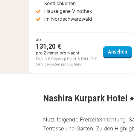
Köstlichkeiten
Hauseigene Vinothek
Im Nordschwarzwald
ab
131,20 €
Hot
Ansehen
pro Zimmer pro Nacht
Exkl. 3 € Citytax p.P.p.N. & Exkl. 15 €
Servicekosten pro Buchung
Nashira Kurpark Hotel
, 4
Nutz folgende Freizeiteinrichtung: 
Terrasse und Garten. Zu den Highlig