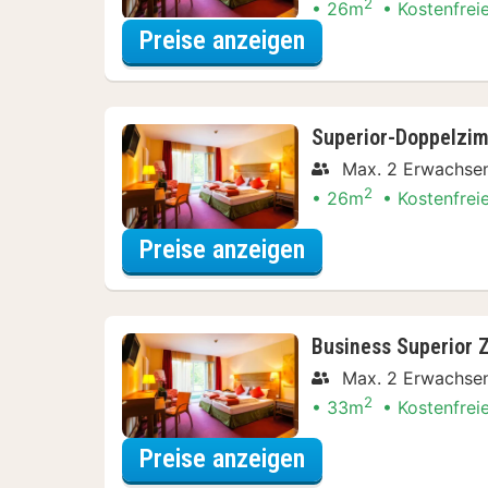
2
26m
Kostenfrei
für Panorama Do
Preise anzeigen
Superior-Doppelzi
Max. 2 Erwachse
2
26m
Kostenfrei
für Superior-Dop
Preise anzeigen
Business Superior 
Max. 2 Erwachse
2
33m
Kostenfrei
für Business Sup
Preise anzeigen