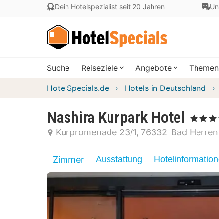
Dein Hotelspezialist seit 20 Jahren
Un
Suche
Reiseziele
Angebote
Themen
HotelSpecials.de
Hotels in Deutschland
Nashira Kurpark Hotel
, 4 Sterne
Kurpromenade 23/1
76332
Bad Herren
Zimmer
Ausstattung
Hotelinformatio