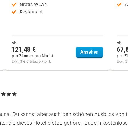
Gratis WLAN
A
Restaurant
ab
ab
121,48 €
67,
el Restaurant Vinothek LAMM
Schwarzwald
Ansehen
pro Zimmer pro Nacht
pro Z
Exkl. 3 € Citytax p.P.p.N.
Exkl. 3
 Sterne
Sauna. Du kannst aber auch den schönen Ausblick von 
hts, die dieses Hotel bietet, gehören zudem kostenlo