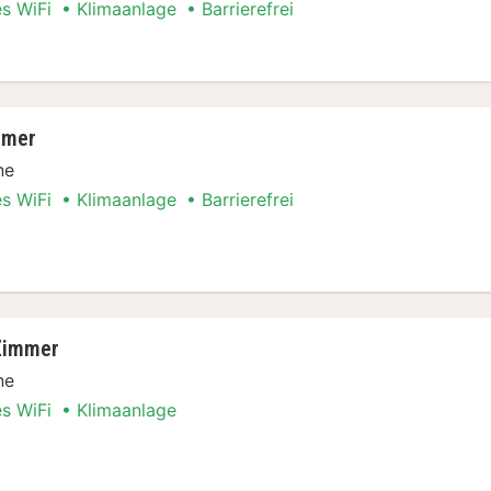
es WiFi
Klimaanlage
Barrierefrei
ppelzimmer
mmer
ne
es WiFi
Klimaanlage
Barrierefrei
pelzimmer
Zimmer
ne
es WiFi
Klimaanlage
erior Zimmer