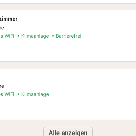
nzimmer
ne
es WiFi
Klimaanlage
Barrierefrei
ilienzimmer
ne
es WiFi
Klimaanlage
Alle anzeigen