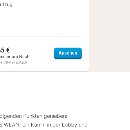
ufzug
85 €
 Panorama
Hotel Kull von Schmidsf
Ansehen
immer pro Nacht
 € Citytax p.P.p.N.
folgenden Punkten genießen:
ses WLAN, ein Kamin in der Lobby und