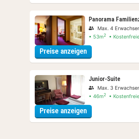
Panorama Familie
Max. 4 Erwachse
2
53m
Kostenfrei
für Panorama Fam
Preise anzeigen
Junior-Suite
Max. 3 Erwachse
2
46m
Kostenfrei
für Junior-Suite
Preise anzeigen