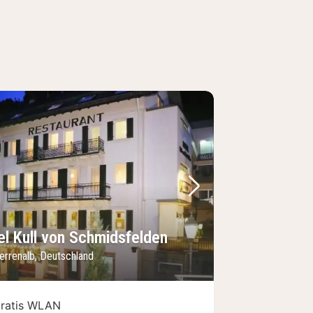
Bild
rheriges Bild
Nächstes Bild
el Kull von Schmidsfelden
errenalb, Deutschland
ratis WLAN