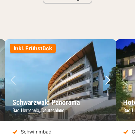
Inkl. Frühstück
chstes Bild
Vorheriges Bild
Nächstes 
Vo
Schwarzwald Panorama
Hot
Bad Herrenalb, Deutschland
Bad H
Schwimmbad
G