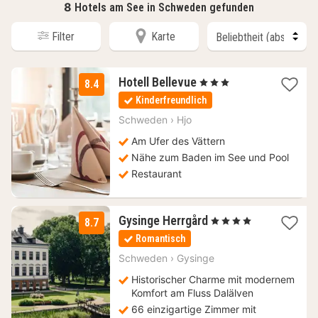
8
Hotels am See in Schweden gefunden
Filter
Karte
3
Hotell Bellevue
, 3 Sterne
8.4
Nächte
Kinderfreundlich
ab
57,73
Schweden
›
Hjo
€
Am Ufer des Vättern
Nähe zum Baden im See und Pool
Restaurant
2
Gysinge Herrgård
, 4 Sterne
8.7
Nächte
Romantisch
ab
104,83
Schweden
›
Gysinge
€
Historischer Charme mit modernem
Komfort am Fluss Dalälven
66 einzigartige Zimmer mit