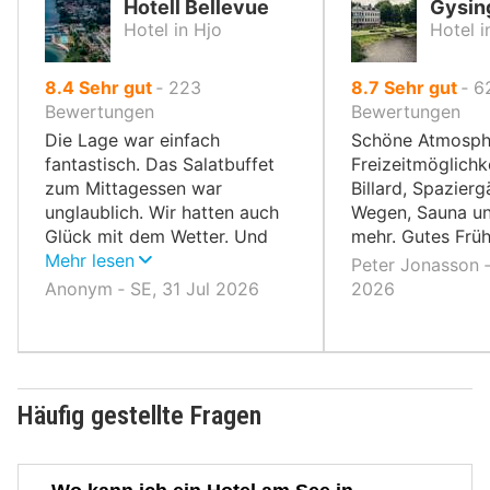
Hotell Bellevue
Gysin
Hotel in Hjo
Hotel i
von
von
8.4
Sehr gut
‐
223
8.7
Sehr gut
‐
6
10,
10,
Bewertungen
Bewertungen
Die Lage war einfach
Schöne Atmosphä
fantastisch. Das Salatbuffet
Freizeitmöglichk
zum Mittagessen war
Billard, Spazier
unglaublich. Wir hatten auch
Wegen, Sauna un
Glück mit dem Wetter. Und
mehr. Gutes Früh
das Frühstück war unglaublich
Mehr lesen
Peter Jonasson ‐
lecker.
Anonym ‐ SE, 31 Jul 2026
2026
Häufig gestellte Fragen