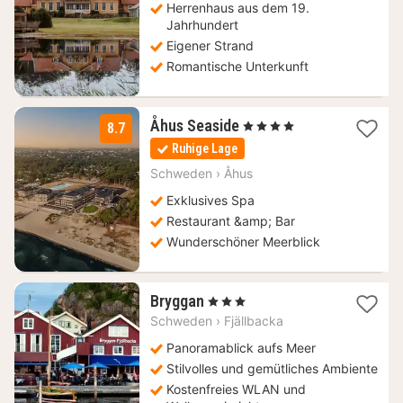
Herrenhaus aus dem 19.
Jahrhundert
Eigener Strand
Romantische Unterkunft
1
Åhus Seaside
, 4 Sterne
8.7
Nacht
Ruhige Lage
ab
120,60
Schweden
›
Åhus
€
Exklusives Spa
Restaurant &amp; Bar
Wunderschöner Meerblick
1
Bryggan
, 3 Sterne
Nacht
Schweden
›
Fjällbacka
ab
229,71
Panoramablick aufs Meer
€
Stilvolles und gemütliches Ambiente
Kostenfreies WLAN und