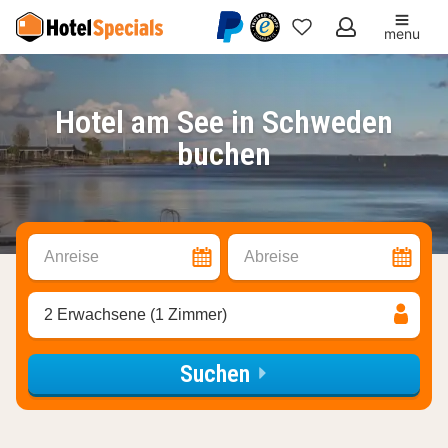
menu
Meine
Favoriten
Hotel am See in Schweden
buchen
Anreise
Abreise
2 Erwachsene (1 Zimmer)
Suchen