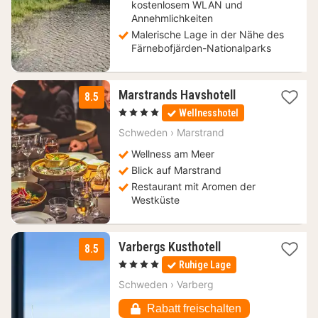
kostenlosem WLAN und
Annehmlichkeiten
Malerische Lage in der Nähe des
Färnebofjärden-Nationalparks
3
Marstrands Havshotell
8.5
Nächte
, 4 Sterne
Wellnesshotel
ab
140,99
Schweden
›
Marstrand
€
Wellness am Meer
Blick auf Marstrand
Restaurant mit Aromen der
Westküste
1
Varbergs Kusthotell
8.5
Nacht
, 4 Sterne
Ruhige Lage
ab
135,82
Schweden
›
Varberg
€
Rabatt freischalten