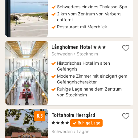
Schwedens einziges Thalasso-Spa
2 km vom Zentrum von Varberg
entfernt
Restaurant mit Meerblick
1
Långholmen Hotel
, 3 Sterne
Nacht
Schweden
›
Stockholm
ab
87,97
Historisches Hotel im alten
€
Gefängnis
Moderne Zimmer mit einzigartigem
Gefängnischarakter
Ruhige Lage nahe dem Zentrum
von Stockholm
1
Toftaholm Herrgård
8.8
Nacht
, 4 Sterne
Ruhige Lage
ab
199,63
Schweden
›
Lagan
€