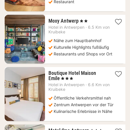
Restaurant
1
Moxy Antwerp
, 2 Sterne
Nacht
Hotel in
Antwerpen
·
6.5 Km von
ab
Kruibeke
72,57
Nähe zum Hauptbahnhof
€
Kulturelle Highlights fußläufig
Restaurants und Shops vor Ort
Boutique Hotel Maison
1
Emile
, 3 Sterne
Nacht
Hotel in
Antwerpen
·
6.6 Km von
ab
Kruibeke
109,33
Öffentliche Verkehrsmittel nah
€
Zentrum Antwerpen vor der Tür
Kulinarische Erlebnisse in Nähe