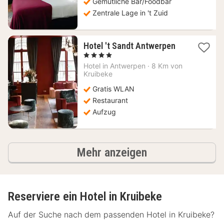
Gemütliche Bar/Foodbar
Zentrale Lage in 't Zuid
1
Hotel 't Sandt Antwerpen
Nacht
, 4 Sterne
ab
Hotel in
Antwerpen
·
8 Km von
217,43
Kruibeke
€
Gratis WLAN
Restaurant
Aufzug
Hotels
Mehr anzeigen
Reserviere ein Hotel in Kruibeke
Auf der Suche nach dem passenden Hotel in Kruibeke?