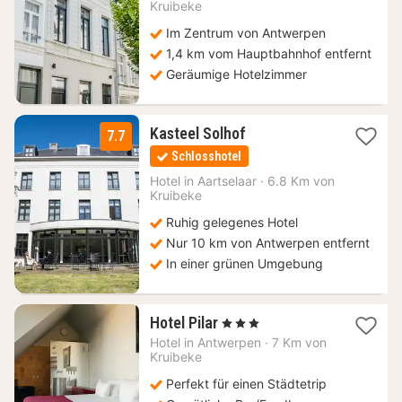
ab
Kruibeke
126
Im Zentrum von Antwerpen
€
1,4 km vom Hauptbahnhof entfernt
Geräumige Hotelzimmer
1
Kasteel Solhof
7.7
Nacht
Schlosshotel
ab
139
Hotel in
Aartselaar
·
6.8 Km von
Kruibeke
€
Ruhig gelegenes Hotel
Nur 10 km von Antwerpen entfernt
In einer grünen Umgebung
1
Hotel Pilar
, 3 Sterne
Nacht
Hotel in
Antwerpen
·
7 Km von
ab
Kruibeke
115
Perfekt für einen Städtetrip
€