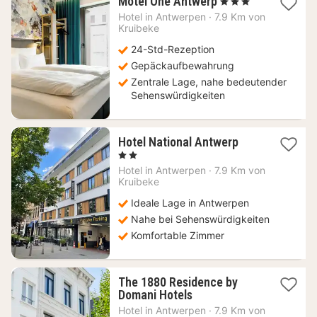
1
Motel One Antwerp
, 3 Sterne
Nacht
Hotel in
Antwerpen
·
7.9 Km von
ab
Kruibeke
75,89
24-Std-Rezeption
€
Gepäckaufbewahrung
Zentrale Lage, nahe bedeutender
Sehenswürdigkeiten
1
Hotel National Antwerp
Nacht
, 2 Sterne
ab
Hotel in
Antwerpen
·
7.9 Km von
59,50
Kruibeke
€
Ideale Lage in Antwerpen
Nahe bei Sehenswürdigkeiten
Komfortable Zimmer
The 1880 Residence by
1
Domani Hotels
Nacht
Hotel in
Antwerpen
·
7.9 Km von