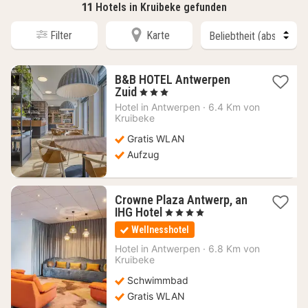
11
Hotels in Kruibeke gefunden
Filter
Karte
B&B HOTEL Antwerpen
1
Zuid
, 3 Sterne
Nacht
Hotel in
Antwerpen
·
6.4 Km von
ab
Kruibeke
64,99
Gratis WLAN
€
Aufzug
Crowne Plaza Antwerp, an
1
IHG Hotel
, 4 Sterne
Nacht
Wellnesshotel
ab
66,07
Hotel in
Antwerpen
·
6.8 Km von
Kruibeke
€
Schwimmbad
Gratis WLAN