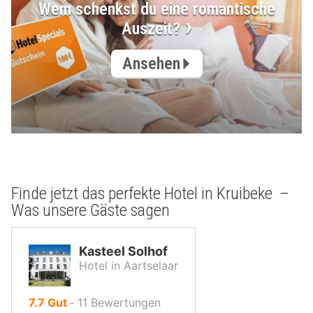
Wem schenkst du eine romantische
Auszeit?
Ansehen
Finde jetzt das perfekte Hotel in Kruibeke –
Was unsere Gäste sagen
Kasteel Solhof
Hotel in Aartselaar
von
7.7
Gut
‐
11
Bewertungen