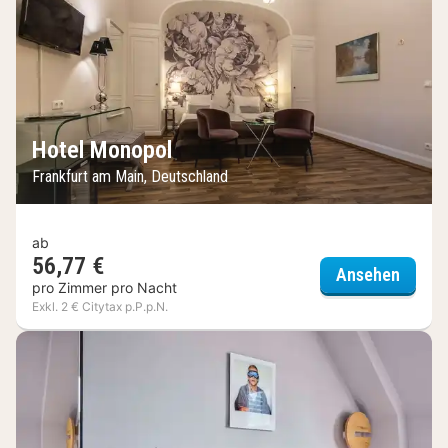
Hotel Monopol
Frankfurt am Main, Deutschland
ab
56,77 €
Hotel 
Ansehen
pro Zimmer pro Nacht
Exkl. 2 € Citytax p.P.p.N.