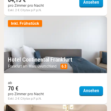
64,15 €
Metrop
Ansehen
pro Zimmer pro Nacht
Exkl. 2 € Citytax p.P.p.N.
Inkl. Frühstück
Hotel Continental Frankfurt
Frankfurt am Main, Deutschland
6.3
ab
70 €
Hotel 
Ansehen
pro Zimmer pro Nacht
Exkl. 2 € Citytax p.P.p.N.