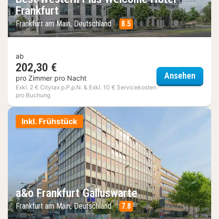
Frankfurt
Frankfurt am Main, Deutschland
8.5
ab
202,30 €
Best W
Ansehen
pro Zimmer pro Nacht
Exkl. 2 € Citytax p.P.p.N. & Exkl. 10 € Servicekosten
pro Buchung
Inkl. Frühstück
a&o Frankfurt Galluswarte
Frankfurt am Main, Deutschland
7.8