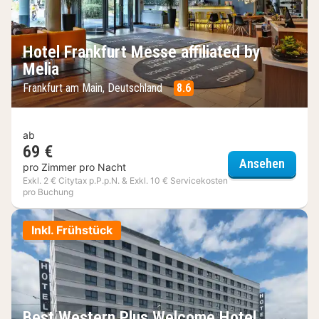
Hotel Frankfurt Messe affiliated by
Melia
Frankfurt am Main, Deutschland
8.6
ab
69 €
Hotel 
Ansehen
pro Zimmer pro Nacht
Exkl. 2 € Citytax p.P.p.N. & Exkl. 10 € Servicekosten
pro Buchung
Inkl. Frühstück
Best Western Plus Welcome Hotel