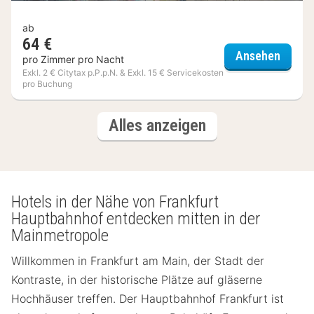
ab
64 €
a&o Fr
Ansehen
pro Zimmer pro Nacht
Exkl. 2 € Citytax p.P.p.N. & Exkl. 15 € Servicekosten
pro Buchung
(3
Hotels
Alles anzeigen
Hotels)
Hotels in der Nähe von Frankfurt
Hauptbahnhof entdecken mitten in der
Mainmetropole
Willkommen in Frankfurt am Main, der Stadt der
Kontraste, in der historische Plätze auf gläserne
Hochhäuser treffen. Der Hauptbahnhof Frankfurt ist