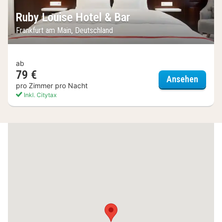
Ruby Louise Hotel & Bar
Frankfurt am Main, Deutschland
ab
79 €
Ruby L
Ansehen
pro Zimmer pro Nacht
Inkl. Citytax
(6
Hotels)