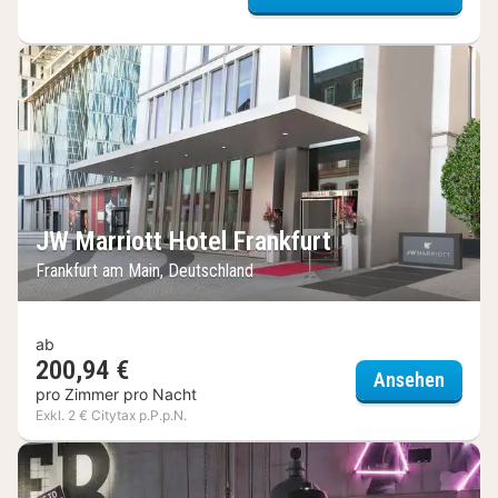
JW Marriott Hotel Frankfurt
Frankfurt am Main, Deutschland
ab
200,94 €
JW Mar
Ansehen
pro Zimmer pro Nacht
Exkl. 2 € Citytax p.P.p.N.