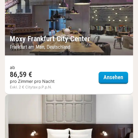
Moxy Frankfurt City Center
Frankfurt am Main, Deutschland
ab
86,59 €
Moxy F
Ansehen
pro Zimmer pro Nacht
Exkl. 2 € Citytax p.P.p.N.