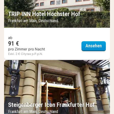
TRIP INN Hotel Höchster Hof
Frankfurt am Main, Deutschland
ab
91 €
TRIP I
Ansehen
pro Zimmer pro Nacht
Exkl. 2 € Citytax p.P.p.N.
Steigenberger Icon Frankfurter Hof
Frankfurt am Main, Deutschland