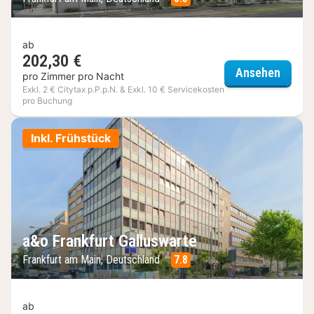
ab
202,30 €
Best W
Ansehen
pro Zimmer pro Nacht
Exkl. 2 € Citytax p.P.p.N. & Exkl. 10 € Servicekosten
pro Buchung
Inkl. Frühstück
a&o Frankfurt Galluswarte
Frankfurt am Main, Deutschland
7.8
ab