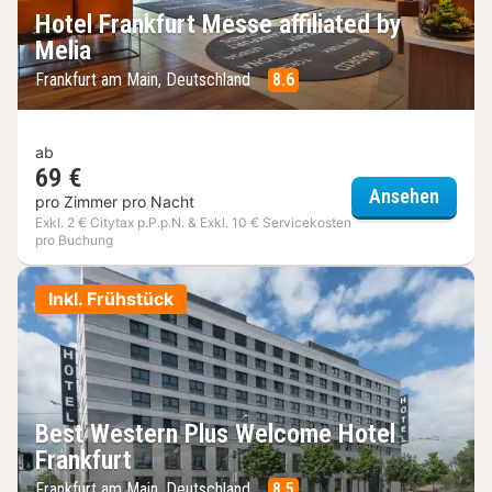
Hotel Frankfurt Messe affiliated by
Melia
Frankfurt am Main, Deutschland
8.6
ab
69 €
Hotel 
Ansehen
pro Zimmer pro Nacht
Exkl. 2 € Citytax p.P.p.N. & Exkl. 10 € Servicekosten
pro Buchung
Inkl. Frühstück
Best Western Plus Welcome Hotel
Frankfurt
Frankfurt am Main, Deutschland
8.5