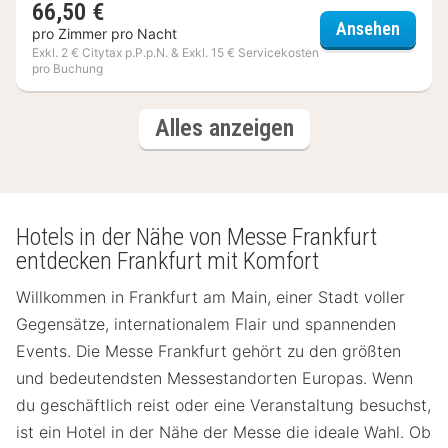
66,50 €
a&o Fr
Ansehen
pro Zimmer pro Nacht
Exkl. 2 € Citytax p.P.p.N. & Exkl. 15 € Servicekosten
pro Buchung
(3
Hotels
Alles anzeigen
Hotels)
Hotels in der Nähe von Messe Frankfurt
entdecken Frankfurt mit Komfort
Willkommen in Frankfurt am Main, einer Stadt voller
Gegensätze, internationalem Flair und spannenden
Events. Die Messe Frankfurt gehört zu den größten
und bedeutendsten Messestandorten Europas. Wenn
du geschäftlich reist oder eine Veranstaltung besuchst,
ist ein Hotel in der Nähe der Messe die ideale Wahl. Ob