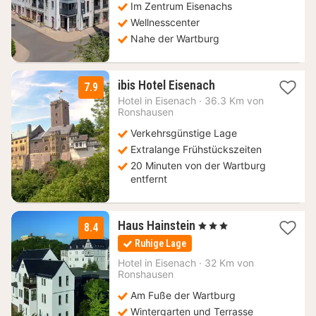
Im Zentrum Eisenachs
Wellnesscenter
Nahe der Wartburg
1
ibis Hotel Eisenach
7.9
Nacht
Hotel in
Eisenach
·
36.3 Km von
ab
Ronshausen
69
Verkehrsgünstige Lage
€
Extralange Frühstückszeiten
20 Minuten von der Wartburg
entfernt
2
Haus Hainstein
, 3 Sterne
8.4
Nächte
Ruhige Lage
ab
64
Hotel in
Eisenach
·
32 Km von
Ronshausen
€
Am Fuße der Wartburg
Wintergarten und Terrasse