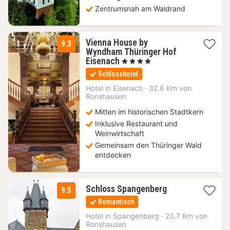
Zentrumsnah am Waldrand
Vienna House by
9.3
Wyndham Thüringer Hof
1
Eisenach
, 4 Sterne
Nacht
Schlosshotel
ab
90,48
Hotel in
Eisenach
·
32.6 Km von
Ronshausen
€
Mitten im historischen Stadtkern
Inklusive Restaurant und
Weinwirtschaft
Gemeinsam den Thüringer Wald
entdecken
1
Schloss Spangenberg
9.5
Nacht
Romantisch
ab
179,20
Hotel in
Spangenberg
·
23.7 Km von
Ronshausen
€