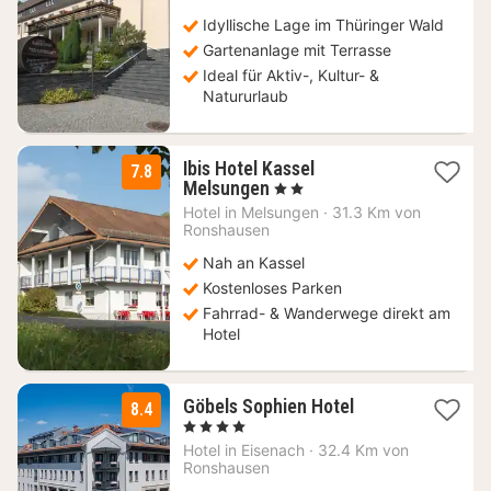
74
Idyllische Lage im Thüringer Wald
€
Gartenanlage mit Terrasse
Ideal für Aktiv-, Kultur- &
Natururlaub
Ibis Hotel Kassel
7.8
1
Melsungen
, 2 Sterne
Nacht
Hotel in
Melsungen
·
31.3 Km von
ab
Ronshausen
75
Nah an Kassel
€
Kostenloses Parken
Fahrrad- & Wanderwege direkt am
Hotel
1
Göbels Sophien Hotel
8.4
Nacht
, 4 Sterne
ab
Hotel in
Eisenach
·
32.4 Km von
129
Ronshausen
€