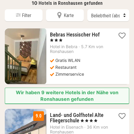
10
Hotels in Ronshausen gefunden
Filter
Karte
1
Bebras Hessischer Hof
Nacht
, 3 Sterne
ab
Hotel in
Bebra
·
5.7 Km von
97,66
Ronshausen
€
Gratis WLAN
Restaurant
Zimmerservice
Wir haben 9 weitere Hotels in der Nähe von
Ronshausen gefunden
Land- und Golfhotel Alte
9.0
1
Fliegerschule
, 4 Sterne
Nacht
Hotel in
Eisenach
·
36 Km von
ab
Ronshausen