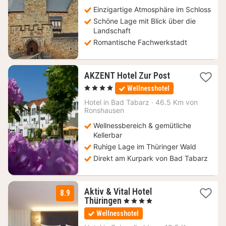
Einzigartige Atmosphäre im Schloss
Schöne Lage mit Blick über die
Landschaft
Romantische Fachwerkstadt
1
AKZENT Hotel Zur Post
Nacht
, 4 Sterne
Wellnesshotel
ab
145,60
Hotel in
Bad Tabarz
·
46.5 Km von
Ronshausen
€
Wellnessbereich & gemütliche
Kellerbar
Ruhige Lage im Thüringer Wald
Direkt am Kurpark von Bad Tabarz
Aktiv & Vital Hotel
8.9
2
Thüringen
, 4 Sterne
Nächte
Wellnesshotel
ab