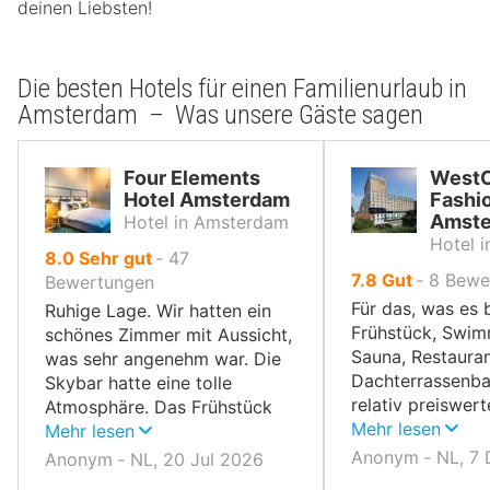
deinen Liebsten!
Die besten Hotels für einen Familienurlaub in
Amsterdam – Was unsere Gäste sagen
Four Elements
West
Hotel Amsterdam
Fashi
Amst
Hotel in Amsterdam
Hotel 
von
8.0
Sehr gut
‐
47
von
7.8
Gut
‐
8
Bewe
10,
Bewertungen
10,
Für das, was es b
Ruhige Lage. Wir hatten ein
Frühstück, Swim
schönes Zimmer mit Aussicht,
Sauna, Restauran
was sehr angenehm war. Die
Dachterrassenbar
Skybar hatte eine tolle
relativ preiswert
Atmosphäre. Das Frühstück
Zimmer sind ger
Mehr lesen
war ebenfalls gut.
Mehr lesen
Anonym ‐ NL, 7
Anonym ‐ NL, 20 Jul 2026