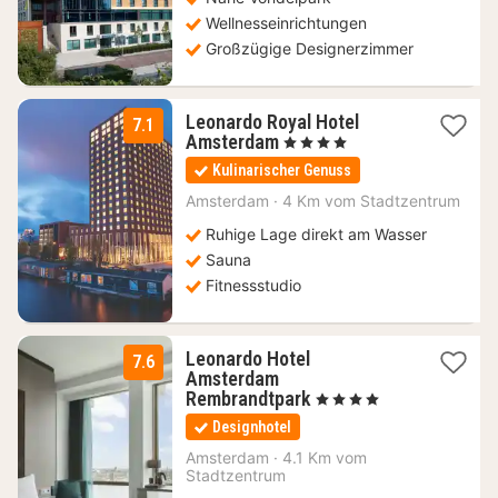
Wellnesseinrichtungen
Großzügige Designerzimmer
Leonardo Royal Hotel
7.1
1
Amsterdam
, 4 Sterne
Nacht
Kulinarischer Genuss
ab
105,19
Amsterdam
·
4 Km vom Stadtzentrum
€
Ruhige Lage direkt am Wasser
Sauna
Fitnessstudio
Leonardo Hotel
7.6
Amsterdam
1
Rembrandtpark
, 4 Sterne
Nacht
Designhotel
ab
104,23
Amsterdam
·
4.1 Km vom
Stadtzentrum
€