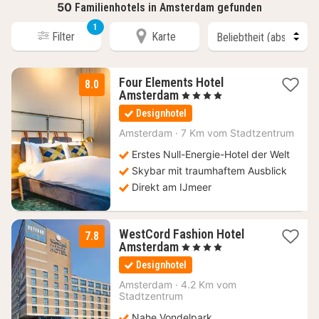
50
Familienhotels in Amsterdam gefunden
1
Filter
Karte
Four Elements Hotel
8.0
1
Amsterdam
, 4 Sterne
Nacht
Designhotel
ab
96,19
Amsterdam
·
7 Km vom Stadtzentrum
€
Erstes Null-Energie-Hotel der Welt
Skybar mit traumhaftem Ausblick
Direkt am IJmeer
WestCord Fashion Hotel
7.8
1
Amsterdam
, 4 Sterne
Nacht
Designhotel
ab
123,19
Amsterdam
·
4.2 Km vom
Stadtzentrum
€
Nahe Vondelpark