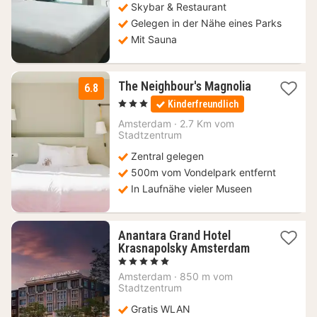
Skybar & Restaurant
Gelegen in der Nähe eines Parks
Mit Sauna
1
The Neighbour's Magnolia
6.8
Nacht
, 3 Sterne
Kinderfreundlich
ab
98,04
Amsterdam
·
2.7 Km vom
Stadtzentrum
€
Zentral gelegen
500m vom Vondelpark entfernt
In Laufnähe vieler Museen
Anantara Grand Hotel
1
Krasnapolsky Amsterdam
Nacht
, 5 Sterne
ab
Amsterdam
·
850 m vom
340,06
Stadtzentrum
€
Gratis WLAN