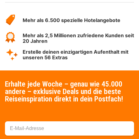
Über
Hotelspecials
Mehr als 6.500 spezielle Hotelangebote
Mehr als 2,5 Millionen zufriedene Kunden seit
20 Jahren
Erstelle deinen einzigartigen Aufenthalt mit
unseren 56 Extras
Erhalte jede Woche – genau wie 45.000
andere – exklusive Deals und die beste
Reiseinspiration direkt in dein Postfach!