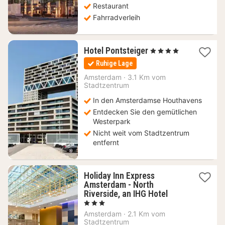
Restaurant
Fahrradverleih
1
Hotel Pontsteiger
, 4 Sterne
Nacht
Ruhige Lage
ab
108,34
Amsterdam
·
3.1 Km vom
Stadtzentrum
€
In den Amsterdamse Houthavens
Entdecken Sie den gemütlichen
Westerpark
Nicht weit vom Stadtzentrum
entfernt
Holiday Inn Express
Amsterdam - North
1
Riverside, an IHG Hotel
Nacht
, 3 Sterne
ab
Amsterdam
·
2.1 Km vom
108,12
Stadtzentrum