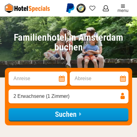
menu
Meine
Favoriten
Familienhotel in Amsterdam
buchen
Anreise
Abreise
2 Erwachsene (1 Zimmer)
Suchen