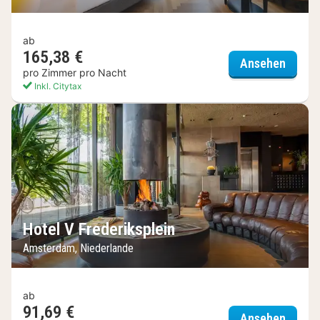
ab
165,38 €
Pestan
Ansehen
pro Zimmer pro Nacht
Inkl. Citytax
Hotel V Frederiksplein
Amsterdam, Niederlande
ab
91,69 €
Hotel 
Ansehen