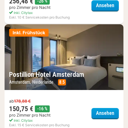
256,48 €
Rabatt
-26 %
Grand
Ansehen
pro Zimmer pro Nacht
Inkl. Citytax
Exkl. 10 € Servicekosten pro Buchung
Inkl. Frühstück
Postillion Hotel Amsterdam
Amsterdam, Niederlande
8.5
ab
178,88 €
150,75 €
Rabatt
-16 %
Postil
Ansehen
pro Zimmer pro Nacht
Inkl. Citytax
Exkl. 15 € Servicekosten pro Buchung