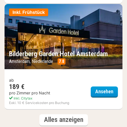
Inkl. Frühstück
Bilderberg Garden Hotel Amsterdam
Amsterdam, Niederlande
7.8
ab
189 €
Bilder
Ansehen
pro Zimmer pro Nacht
Inkl. Citytax
Exkl. 10 € Servicekosten pro Buchung
(3
Hotels
Alles anzeigen
Hotels)